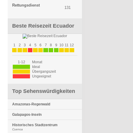
Rettungsdienst
131
Beste Reisezeit Ecuador
1
2
3
4
5
6
7
8
9
10
11
12
1-12
Monat
Ideal
Übergangszeit
Ungeeignet
Top Sehenswürdigkeiten
Amazonas-Regenwald
Galapagos-Inseln
Historisches Stadtzentrum
Cuenca