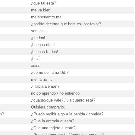
¿qué tal está?
me va bien
me encuentro mal
¿podría decirme qué hora es, por favor?
son las…
¡perdón!
¡buenos días!
¡buenas tardes!
¡hola!
adiós
¿cómo se llama Ud.?
me llamo …
¿Habla alemán?
no comprendo / no entiendo
¿cuánto/qué vale? / ¿a cuánto está?
Quisiera comprarlo.
en?
¿Puedo recibir algo a la bebida / comida?
¿Que la entrada cuesta?
¿Que una tarjeta cuesta?
¿Puedo llamar por teléfono pide una vez?