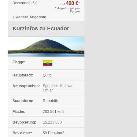
468 €
Bewertung:
5,0
ab
*
* Angebot gilt pro
Person
» weitere Angebote
Kurzinfos zu Ecuador
Flagge:
Hauptstadt:
Quito
Amtssprachen:
Spanisch, Kichwa,
Shuar
Staatsform:
Republik
Fläche:
283.561 km2
Bevölkerung:
15.223.680
Bev.dichte:
59 Einw/km2