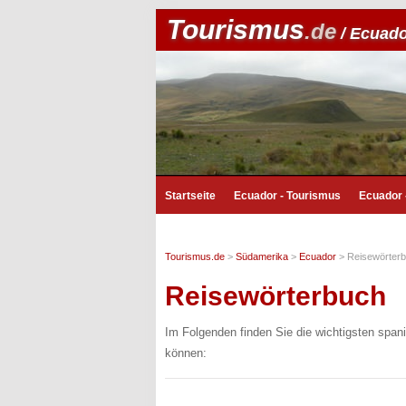
Tourismus
.de
/ Ecuad
Startseite
Ecuador - Tourismus
Ecuador 
Tourismus.de
>
Südamerika
>
Ecuador
>
Reisewörter
Reisewörterbuch
Im Folgenden finden Sie die wichtigsten span
können: