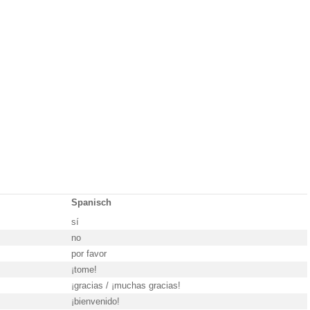
Spanisch
sí
no
por favor
¡tome!
¡gracias / ¡muchas gracias!
¡bienvenido!