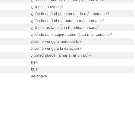
¿Necesito ayuda?
¿dónde está el supermercado más cercano?
¿dónde está el restaurante más cercano?
¿Dónde es la oficina turística cercana?
¿dónde es el cajero automático más cercano?
¿Cómo vengo al aeropuerto?
¿Cómo vengo a la estación?
¿Usted puede llamar a mí un taxi?
tren
bus
aeronave