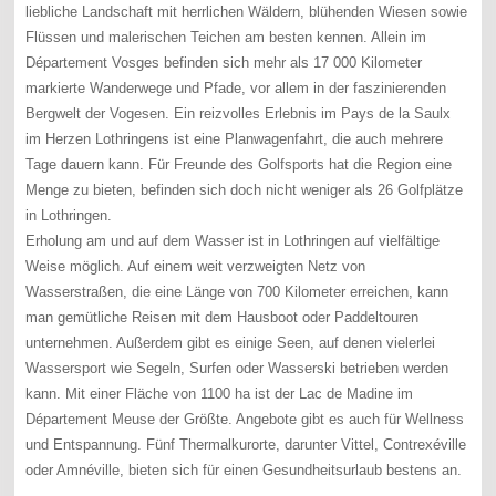
liebliche Landschaft mit herrlichen Wäldern, blühenden Wiesen sowie
Flüssen und malerischen Teichen am besten kennen. Allein im
Département Vosges befinden sich mehr als 17 000 Kilometer
markierte Wanderwege und Pfade, vor allem in der faszinierenden
Bergwelt der Vogesen. Ein reizvolles Erlebnis im Pays de la Saulx
im Herzen Lothringens ist eine Planwagenfahrt, die auch mehrere
Tage dauern kann. Für Freunde des Golfsports hat die Region eine
Menge zu bieten, befinden sich doch nicht weniger als 26 Golfplätze
in Lothringen.
Erholung am und auf dem Wasser ist in Lothringen auf vielfältige
Weise möglich. Auf einem weit verzweigten Netz von
Wasserstraßen, die eine Länge von 700 Kilometer erreichen, kann
man gemütliche Reisen mit dem Hausboot oder Paddeltouren
unternehmen. Außerdem gibt es einige Seen, auf denen vielerlei
Wassersport wie Segeln, Surfen oder Wasserski betrieben werden
kann. Mit einer Fläche von 1100 ha ist der Lac de Madine im
Département Meuse der Größte. Angebote gibt es auch für Wellness
und Entspannung. Fünf Thermalkurorte, darunter Vittel, Contrexéville
oder Amnéville, bieten sich für einen Gesundheitsurlaub bestens an.