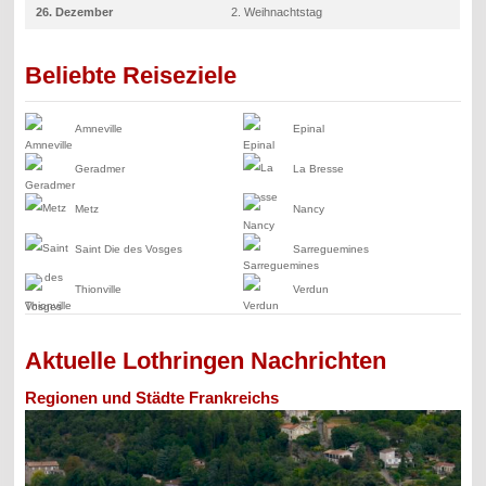
26. Dezember
2. Weihnachtstag
Beliebte Reiseziele
Amneville
Epinal
Geradmer
La Bresse
Metz
Nancy
Saint Die des Vosges
Sarreguemines
Thionville
Verdun
Aktuelle Lothringen Nachrichten
Regionen und Städte Frankreichs