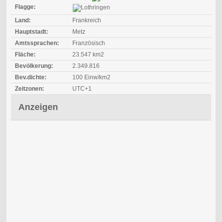
Flagge:
Land:
Frankreich
Hauptstadt:
Metz
Amtssprachen:
Französisch
Fläche:
23.547 km2
Bevölkerung:
2.349.816
Bev.dichte:
100 Einw/km2
Zeitzonen:
UTC+1
Anzeigen