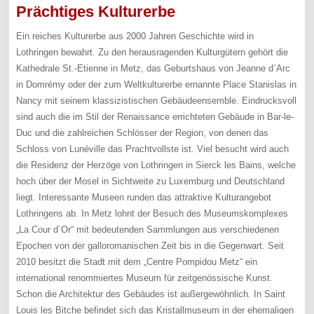
Prächtiges Kulturerbe
Ein reiches Kulturerbe aus 2000 Jahren Geschichte wird in
Lothringen bewahrt. Zu den herausragenden Kulturgütern gehört die
Kathedrale St.-Etienne in Metz, das Geburtshaus von Jeanne d´Arc
in Domrémy oder der zum Weltkulturerbe ernannte Place Stanislas in
Nancy mit seinem klassizistischen Gebäudeensemble. Eindrucksvoll
sind auch die im Stil der Renaissance errichteten Gebäude in Bar-le-
Duc und die zahlreichen Schlösser der Region, von denen das
Schloss von Lunéville das Prachtvollste ist. Viel besucht wird auch
die Residenz der Herzöge von Lothringen in Sierck les Bains, welche
hoch über der Mosel in Sichtweite zu Luxemburg und Deutschland
liegt. Interessante Museen runden das attraktive Kulturangebot
Lothringens ab. In Metz lohnt der Besuch des Museumskomplexes
„La Cour d´Or“ mit bedeutenden Sammlungen aus verschiedenen
Epochen von der galloromanischen Zeit bis in die Gegenwart. Seit
2010 besitzt die Stadt mit dem „Centre Pompidou Metz“ ein
international renommiertes Museum für zeitgenössische Kunst.
Schon die Architektur des Gebäudes ist außergewöhnlich. In Saint
Louis les Bitche befindet sich das Kristallmuseum in der ehemaligen