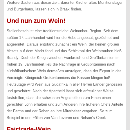
Weitere Bauten aus dieser Zeit, darunter Kirche, altes Munitionslager
und Bürgerhaus, lassen sich in Braak finden.
Und nun zum Wein!
Stellenbosch ist eine traditionsreiche Weinanbau-Region. Seit dem
späten 17. Jahrhundert wird hier die Rebe angebaut, gezüchtet und
abgeerntet. Daraus entstand zunächst ein Wein, der keinen großen
Absatz auf dem Markt fand und das Schicksal der Weintrauben hieß
Brandy. Doch der Krieg zwischen Frankreich und Großbritannien im
frühen 19. Jahrhundert ließ die Nachfrage in Großbritannien nach
südafrikanischem Wein dermaßen ansteigen, dass der Export in das
Vereinigte Königreich Großbritanniens die Kassen klingen ließ.
Heutzutage wird Wein aus Südafrika in aller Herren Länder genossen
und geschätzt. Nach der Apartheid lässt sich erfreulicher Weise
feststellen, dass die schwarzen Angestellten zum Einen einen
gerechten Lohn erhalten und zum Anderen ihre früheren Chefs Anteile
der Farms und der Reben an ihre Mitarbeiter vergaben. So zum
Beispiel in den Fällen von Van Loveren und Nelson’s Creek.
Fairtrade-Wein