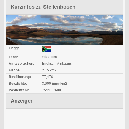
Kurzinfos zu Stellenbosch
Flagge:
Land:
Südafrika
Amtssprachen:
Englisch, Afrikaans
Fläche:
21.5 km2
Bevölkerung:
77,476
Bev.dichte:
3,600 Einw/km2
Postleitzahl:
7599 - 7600
Anzeigen