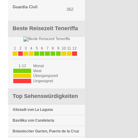
Guardia Civil
062
Beste Reisezeit Teneriffa
1
2
3
4
5
6
7
8
9
10
11
12
1-12
Monat
Ideal
Übergangszeit
Ungeeignet
Top Sehenswürdigkeiten
Altstadt von La Laguna
Basilika von Candelaria
Botanischer Garten, Puerto de la Cruz