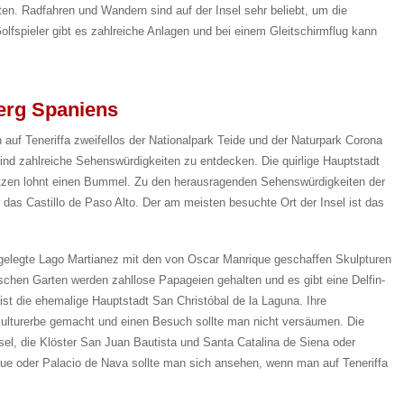
ten. Radfahren und Wandern sind auf der Insel sehr beliebt, um die
lfspieler gibt es zahlreiche Anlagen und bei einem Gleitschirmflug kann
erg Spaniens
auf Teneriffa zweifellos der Nationalpark Teide und der Naturpark Corona
sind zahlreiche Sehenswürdigkeiten zu entdecken. Die quirlige Hauptstadt
ätzen lohnt einen Bummel. Zu den herausragenden Sehenswürdigkeiten der
r das Castillo de Paso Alto. Der am meisten besuchte Ort der Insel ist das
gelegte Lago Martianez mit den von Oscar Manrique geschaffen Skulpturen
schen Garten werden zahllose Papageien gehalten und es gibt eine Delfin-
ist die ehemalige Hauptstadt San Christóbal de la Laguna. Ihre
lturerbe gemacht und einen Besuch sollte man nicht versäumen. Die
Insel, die Klöster San Juan Bautista und Santa Catalina de Siena oder
que oder Palacio de Nava sollte man sich ansehen, wenn man auf Teneriffa