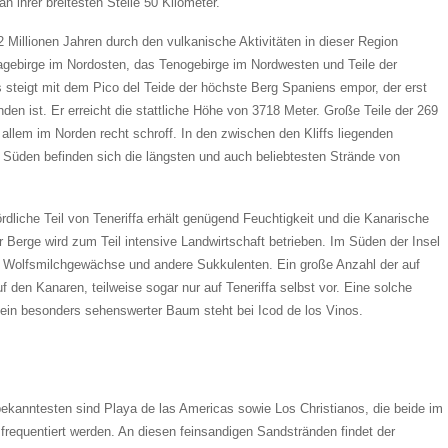
n ihrer breitesten Stelle 50 Kilometer.
12 Millionen Jahren durch den vulkanische Aktivitäten in dieser Region
agebirge im Nordosten, das Tenogebirge im Nordwesten und Teile der
steigt mit dem Pico del Teide der höchste Berg Spaniens empor, der erst
en ist. Er erreicht die stattliche Höhe von 3718 Meter. Große Teile der 269
 allem im Norden recht schroff. In den zwischen den Kliffs liegenden
m Süden befinden sich die längsten und auch beliebtesten Strände von
ördliche Teil von Teneriffa erhält genügend Feuchtigkeit und die Kanarische
r Berge wird zum Teil intensive Landwirtschaft betrieben. Im Süden der Insel
en Wolfsmilchgewächse und andere Sukkulenten. Ein große Anzahl der auf
den Kanaren, teilweise sogar nur auf Teneriffa selbst vor. Eine solche
ein besonders sehenswerter Baum steht bei Icod de los Vinos.
 bekanntesten sind Playa de las Americas sowie Los Christianos, die beide im
 frequentiert werden. An diesen feinsandigen Sandstränden findet der