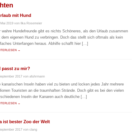
chten
urlaub mit Hund
 Mai 2019
von Ilka Rosemeier
r wahre Hundefreunde gibt es nichts Schöneres, als den Urlaub zusammen
t dem eigenen Hund zu verbringen. Doch das stellt sich oftmals als kein
nfaches Unterfangen heraus. Abhilfe schafft hier […]
ITERLESEN →
l passt zu mir?
September 2017
von afuhrmann
e kanarischen Inseln haben viel zu bieten und locken jedes Jahr mehrere
llionen Touristen an die traumhaften Strände. Doch gibt es bei den vielen
rschiedenen Inseln der Kanaren auch deutliche […]
ITERLESEN →
a ist bester Zoo der Welt
September 2017
von clang