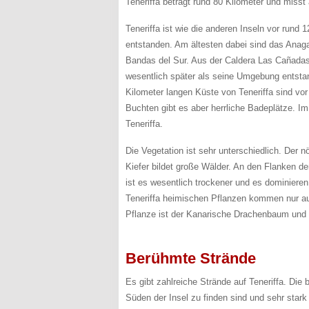
Teneriffa beträgt rund 80 Kilometer und misst a
Teneriffa ist wie die anderen Inseln vor rund 
entstanden. Am ältesten dabei sind das Anag
Bandas del Sur. Aus der Caldera Las Cañadas 
wesentlich später als seine Umgebung entstand
Kilometer langen Küste von Teneriffa sind vor
Buchten gibt es aber herrliche Badeplätze. I
Teneriffa.
Die Vegetation ist sehr unterschiedlich. Der n
Kiefer bildet große Wälder. An den Flanken de
ist es wesentlich trockener und es dominier
Teneriffa heimischen Pflanzen kommen nur auf 
Pflanze ist der Kanarische Drachenbaum und 
Berühmte Strände
Es gibt zahlreiche Strände auf Teneriffa. Die
Süden der Insel zu finden sind und sehr stark