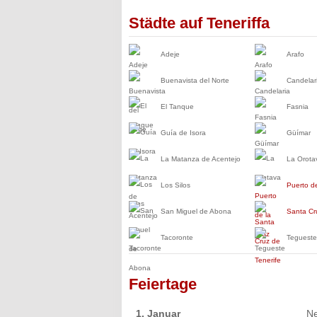
Städte auf Teneriffa
Adeje
Arafo
Buenavista del Norte
Candelar
El Tanque
Fasnia
Guía de Isora
Güímar
La Matanza de Acentejo
La Orota
Los Silos
Puerto de
San Miguel de Abona
Santa Cr
Tacoronte
Tegueste
Feiertage
1. Januar
Ne