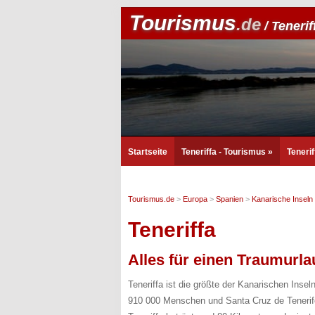
Tourismus
.de
/ Tenerif
Startseite
Teneriffa - Tourismus
»
Teneri
Tourismus.de
>
Europa
>
Spanien
>
Kanarische Inseln
Teneriffa
Alles für einen Traumurla
Teneriffa ist die größte der Kanarischen Inse
910 000 Menschen und Santa Cruz de Tenerife