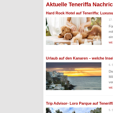
Aktuelle Teneriffa Nachri
Hard Rock Hotel auf Teneriffa: Luxus
17.
Fü
mi
ei
WE
Urlaub auf den Kanaren – welche Inse
6. 
Di
Mi
ve
WE
Trip Advisor- Loro Parque auf Teneriff
5. 