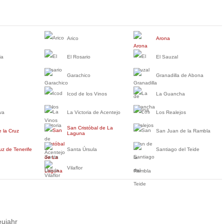
Arico
Arona
ia
El Rosario
El Sauzal
Garachico
Granadilla de Abona
Icod de los Vinos
La Guancha
va
La Victoria de Acentejo
Los Realejos
San Cristóbal de La
 la Cruz
San Juan de la Rambla
Laguna
uz de Tenerife
Santa Úrsula
Santiago del Teide
Vilaflor
ujahr