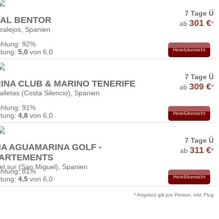
7 Tage Ü
AL BENTOR
301 €
ab
*
ealejos, Spanien
hlung: 92%
Hotelübersicht
tung:
5,0
von 6,0
7 Tage Ü
INA CLUB & MARINO TENERIFE
309 €
ab
*
lletas (Costa Silencio), Spanien
hlung: 91%
Hotelübersicht
tung:
4,8
von 6,0
7 Tage Ü
A AGUAMARINA GOLF -
311 €
ab
*
ARTEMENTS
el sur (San Miguel), Spanien
hlung: 81%
Hotelübersicht
tung:
4,5
von 6,0
* Angebot gilt pro Person, inkl. Flug