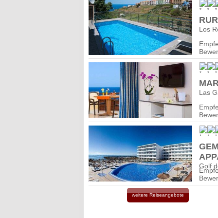
RUR
Los R
Empfe
Bewer
MAR
Las Ga
Empfe
Bewer
GEM
APP
Golf d
Empfe
Bewer
weitere Reiseangebote