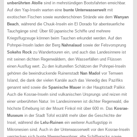
unberührten Atolle
sind in mehrstündigen Bootsfahrten erreichbar.
Auf den Yap-Inseln warten eine
bunte Unterwasserwelt
mit
exotischen Fischen sowie wunderschönen Strände wie dem
Wanyan
Beach
, während die Chuuk-Inseln ein El Dorado für abenteuerliche
Tauchgänge sind: Über 60 japanische Schiffe und mehrere
Kriegsflugzeuge können beim Tauchen erkundet werden. Auf den
Pohnpei-Inseln laden der Berg
Nahnalaud
sowie der Felsvorsprung
Sokehs Rock
zu Wandertouren ein, und auch das Landesinnere ist
mit seinen dichten Regenwäldern, den Wasserfällen und Flüssen
einen Ausflug wert. Zu den kulturellen Schätzen der Pohnpei-Inseln
gehören die beeindruckende Ruinenstadt
Nan Madol
vor Temwen
Island, die dank der vielen Kanäle auch das Venedig des Pazifiks
genannt wird sowie die
Spanische Mauer
in der Hauptstadt Palikir.
Auch die Kosrae-Inseln sind vulkanischen Ursprungs und reizen mit
einer unberührten Natur. Im Landesinneren ist dichter Regenwald, die
höchste Erhebung ist der Mount Finkol mit über 600 m. Das
Kosrae-
Museum
in der Stadt Tofol erzählt mehr über die Geschichte der
Insel, während die
Lelu-Ruinen
ein weiterer Ausflugstipp in
Mikronesien sind. Auch in der Unterwasserwelt vor den Kosrae-Inseln
verstecken sich bunte Meeresbewohner, alte Schiffwracks sowie