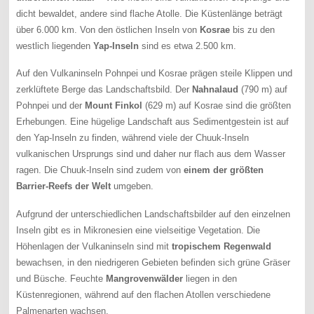
dicht bewaldet, andere sind flache Atolle. Die Küstenlänge beträgt
über 6.000 km. Von den östlichen Inseln von
Kosrae
bis zu den
westlich liegenden
Yap-Inseln
sind es etwa 2.500 km.
Auf den Vulkaninseln Pohnpei und Kosrae prägen steile Klippen und
zerklüftete Berge das Landschaftsbild. Der
Nahnalaud
(790 m) auf
Pohnpei und der
Mount Finkol
(629 m) auf Kosrae sind die größten
Erhebungen. Eine hügelige Landschaft aus Sedimentgestein ist auf
den Yap-Inseln zu finden, während viele der Chuuk-Inseln
vulkanischen Ursprungs sind und daher nur flach aus dem Wasser
ragen. Die Chuuk-Inseln sind zudem von
einem der größten
Barrier-Reefs der Welt
umgeben.
Aufgrund der unterschiedlichen Landschaftsbilder auf den einzelnen
Inseln gibt es in Mikronesien eine vielseitige Vegetation. Die
Höhenlagen der Vulkaninseln sind mit
tropischem Regenwald
bewachsen, in den niedrigeren Gebieten befinden sich grüne Gräser
und Büsche. Feuchte
Mangrovenwälder
liegen in den
Küstenregionen, während auf den flachen Atollen verschiedene
Palmenarten wachsen.