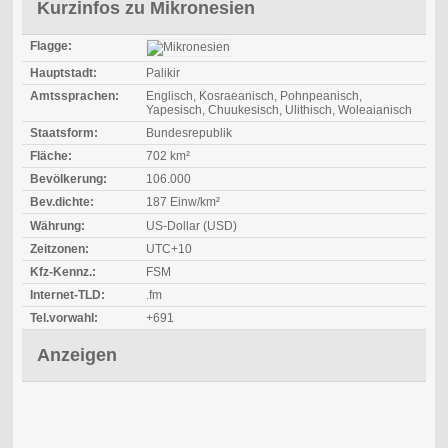
Kurzinfos zu Mikronesien
Flagge:
Hauptstadt:
Palikir
Amtssprachen:
Englisch, Kosraeanisch, Pohnpeanisch,
Yapesisch, Chuukesisch, Ulithisch, Woleaianisch
Staatsform:
Bundesrepublik
Fläche:
702 km²
Bevölkerung:
106.000
Bev.dichte:
187 Einw/km²
Währung:
US-Dollar (USD)
Zeitzonen:
UTC+10
Kfz-Kennz.:
FSM
Internet-TLD:
.fm
Tel.vorwahl:
+691
Anzeigen