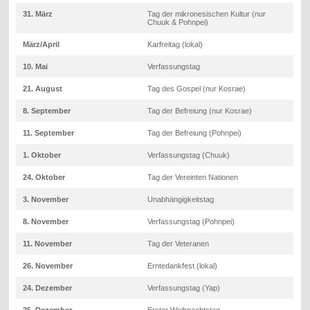
31. März
Tag der mikronesischen Kultur (nur
Chuuk & Pohnpei)
März/April
Karfreitag (lokal)
10. Mai
Verfassungstag
21. August
Tag des Gospel (nur Kosrae)
8. September
Tag der Befreiung (nur Kosrae)
11. September
Tag der Befreiung (Pohnpei)
1. Oktober
Verfassungstag (Chuuk)
24. Oktober
Tag der Vereinten Nationen
3. November
Unabhängigkeitstag
8. November
Verfassungstag (Pohnpei)
11. November
Tag der Veteranen
26. November
Erntedankfest (lokal)
24. Dezember
Verfassungstag (Yap)
25. Dezember
Erster Weihnachtstag