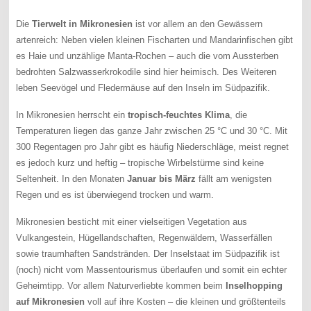
Die
Tierwelt in Mikronesien
ist vor allem an den Gewässern
artenreich: Neben vielen kleinen Fischarten und Mandarinfischen gibt
es Haie und unzählige Manta-Rochen – auch die vom Aussterben
bedrohten Salzwasserkrokodile sind hier heimisch. Des Weiteren
leben Seevögel und Fledermäuse auf den Inseln im Südpazifik.
In Mikronesien herrscht ein
tropisch-feuchtes Klima
, die
Temperaturen liegen das ganze Jahr zwischen 25 °C und 30 °C. Mit
300 Regentagen pro Jahr gibt es häufig Niederschläge, meist regnet
es jedoch kurz und heftig – tropische Wirbelstürme sind keine
Seltenheit. In den Monaten
Januar bis März
fällt am wenigsten
Regen und es ist überwiegend trocken und warm.
Mikronesien besticht mit einer vielseitigen Vegetation aus
Vulkangestein, Hügellandschaften, Regenwäldern, Wasserfällen
sowie traumhaften Sandstränden. Der Inselstaat im Südpazifik ist
(noch) nicht vom Massentourismus überlaufen und somit ein echter
Geheimtipp. Vor allem Naturverliebte kommen beim
Inselhopping
auf Mikronesien
voll auf ihre Kosten – die kleinen und größtenteils