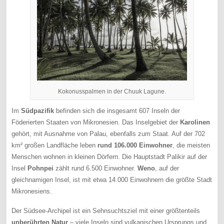
Kokonusspalmen in der Chuuk Lagune.
Im
Südpazifik
befinden sich die insgesamt 607 Inseln der
Föderierten Staaten von Mikronesien. Das Inselgebiet der
Karolinen
gehört, mit Ausnahme von Palau, ebenfalls zum Staat. Auf der 702
km² großen Landfläche leben
rund 106.000 Einwohner
, die meisten
Menschen wohnen in kleinen Dörfern. Die Hauptstadt Palikir auf der
Insel
Pohnpei
zählt rund 6.500 Einwohner.
Weno
, auf der
gleichnamigen Insel, ist mit etwa 14.000 Einwohnern die größte Stadt
Mikronesiens.
Der Südsee-Archipel ist ein Sehnsuchtsziel mit einer größtenteils
unberührten Natur
– viele Inseln sind vulkanischen Ursprungs und