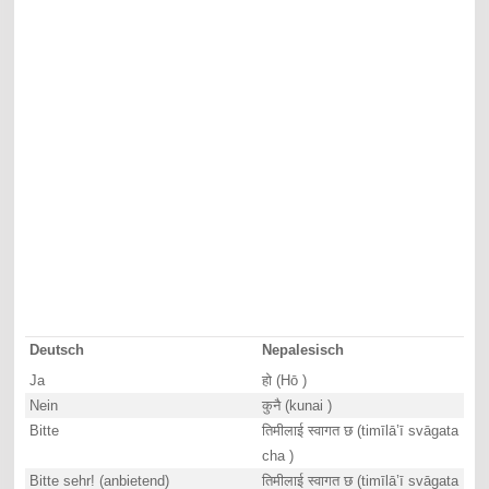
Deutsch
Nepalesisch
Ja
हो (Hō )
Nein
कुनै (kunai )
Bitte
तिमीलाई स्वागत छ (timīlā’ī svāgata
cha )
Bitte sehr! (anbietend)
तिमीलाई स्वागत छ (timīlā’ī svāgata