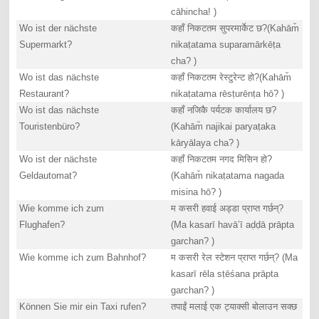
cāhincha! )
Wo ist der nächste
कहाँ निकटतम सुपरमार्केट छ?(Kahām̐
Supermarkt?
nikaṭatama suparamārkēṭa
cha? )
Wo ist das nächste
कहाँ निकटतम रेस्टुरेन्ट हो?(Kahām̐
Restaurant?
nikaṭatama rēsṭurēnṭa hō? )
Wo ist das nächste
कहाँ नजिकै पर्यटक कार्यालय छ?
Touristenbüro?
(Kahām̐ najikai paryaṭaka
kāryālaya cha? )
Wo ist der nächste
कहाँ निकटतम नगद मिसिन हो?
Geldautomat?
(Kahām̐ nikaṭatama nagada
misina hō? )
Wie komme ich zum
म कसरी हवाई अड्डा प्राप्त गर्छन्?
Flughafen?
(Ma kasarī havā’ī aḍḍā prāpta
garchan? )
Wie komme ich zum Bahnhof?
म कसरी रेल स्टेशन प्राप्त गर्छन्? (Ma
kasarī rēla sṭēśana prāpta
garchan? )
Können Sie mir ein Taxi rufen?
तपाईं मलाई एक ट्याक्सी बोलाउन सक्छ