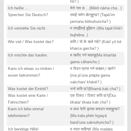
hō? )
Ich heiße …
मेरो नाम छ …(Mērō nāma cha.. )
Sprechen Sie Deutsch?
तपाईं जर्मन बोल्नुहुन्छ? (Tapā’īṁ
jarmana bōlnuhuncha? )
Ich verstehe Sie nicht.
म तपाईँलाई बुझ्दिन।(Ma tapā’īm̐lā’ī
bujhdina. )
Wie viel / Was kostet das?
कति / यो के खर्च गर्छ? (Kati/ yō kē
kharca garcha? )
Ich möchte das kaufen.
म खरीद गर्न चाहन्छु(Ma kharīda
garna cāhanchu )
Kann ich etwas zu trinken /
म पिउन प्राप्त गर्न सक्छन् / खाने?
essen bekommen?
(ma pi’una prāpta garna
sakchan/ khānē? )
Was kostet der Eintritt?
भर्ना कति छ?(Bharnā kati cha? )
Was kostet eine Karte /
एक टिकट / टिकट कति छ?(Ēka
Fahrschein?
ṭikaṭa/ ṭikaṭa kati cha? )
Kann ich bitte einmal
म कल फेरि कृपया बनाउन सक्नुहुन्छ?
telefonieren?
(Ma kala phēri kr̥payā
banā’una saknuhuncha? )
Ich benötige Hilfe!
म मदत चाहिन्छ! (Ma madata