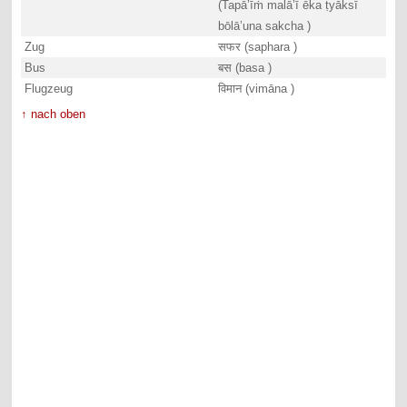
(Tapā’īṁ malā’ī ēka ṭyāksī
bōlā’una sakcha )
Zug
सफर (saphara )
Bus
बस (basa )
Flugzeug
विमान (vimāna )
↑ nach oben