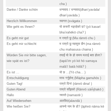
cha )
Danke / Danke schön
धन्यवाद / धन्यवाद(dhan’yavāda/
dhan’yavāda )
Herzlich Willkommen
स्वागत (svāgata )
Wie geht es Ihnen?
यो कसरी भइरहेको छ? (yō kasarī
bha’irahēkō cha? )
Es geht mir gut
म राम्रो छु (Ma rāmrō chu )
Es geht mir schlecht
म राम्रो छु महसुस छैन (ma rāmrō
chu mahasusa chaina )
Würden Sie mir bitte sagen,
तपाईं यो के हो समय मलाई बता होला?
wie spät es ist?
(tapā’īṁ yō kē hō samaya
malā’ī batā hōlā? )
Es ist …
यो छ …(Yō cha… )
Entschuldigung
माफ गर्नुहोस् (Māpha garnuhōs )
Guten Tag!
राम्रो दिन! (rāmrō dina! )
Guten Abend
राम्रो साँझको (Rāmrō sām̐jhakō )
Hallo
नमस्ते (namastē )
Auf Wiedersehen
अलविदा(alavidā )
Wie heißen Sie?
आफ्नो नाम के हो? (āphnō nāma kē