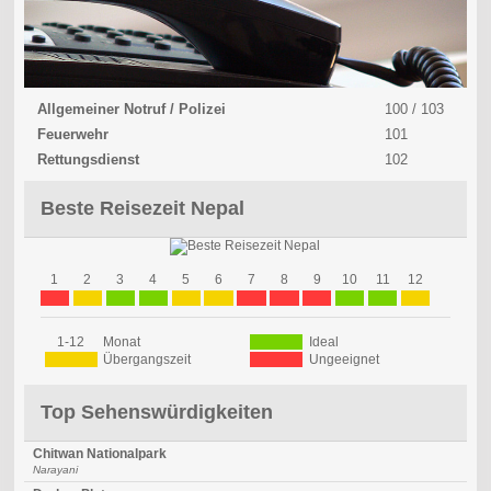
Allgemeiner Notruf / Polizei
100 / 103
Feuerwehr
101
Rettungsdienst
102
Beste Reisezeit Nepal
1
2
3
4
5
6
7
8
9
10
11
12
1-12
Monat
Ideal
Übergangszeit
Ungeeignet
Top Sehenswürdigkeiten
Chitwan Nationalpark
Narayani