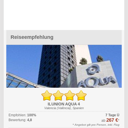
Reiseempfehlung
ILUNION AQUA 4
Valencia (València), Spanien
Empfohlen:
100%
7 Tage Ü
267 €
Bewertung:
4,8
ab
*
* Angebot gilt pro Person, inkl. Flug