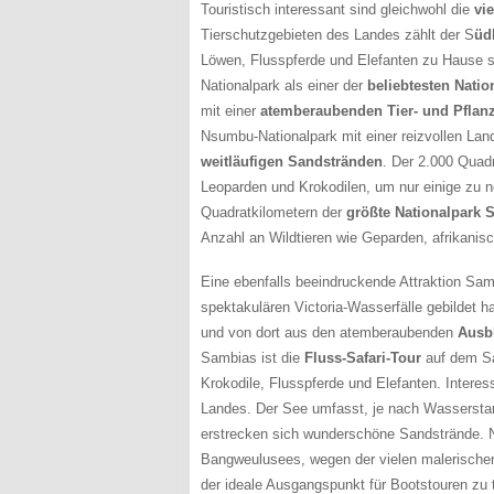
Touristisch interessant sind gleichwohl die
vi
Tierschutzgebieten des Landes zählt der S
üd
Löwen, Flusspferde und Elefanten zu Hause 
Nationalpark als einer der
beliebtesten Natio
mit einer
atemberaubenden Tier- und Pflan
Nsumbu-Nationalpark mit einer reizvollen La
weitläufigen Sandstränden
. Der 2.000 Quadr
Leoparden und Krokodilen, um nur einige zu 
Quadratkilometern der
größte Nationalpark 
Anzahl an Wildtieren wie Geparden, afrikani
Eine ebenfalls beeindruckende Attraktion Sam
spektakulären Victoria-Wasserfälle gebildet h
und von dort aus den atemberaubenden
Ausbl
Sambias ist die
Fluss-Safari-Tour
auf dem Sa
Krokodile, Flusspferde und Elefanten. Intere
Landes. Der See umfasst, je nach Wasserstan
erstrecken sich wunderschöne Sandstrände. Ni
Bangweulusees, wegen der vielen malerischen 
der ideale Ausgangspunkt für Bootstouren zu 