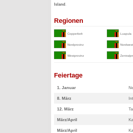
Island
.
Regionen
Copperbelt
Luapula
Nordprovinz
Nordwest
Westprovinz
Zentralpr
Feiertage
1. Januar
Ne
8. März
In
12. März
Ta
März/April
Ka
März/April
K