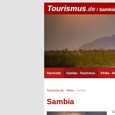
Tourismus
.de
/ Sambi
Startseite
Sambia - Tourismus
Afrika - 
Tourismus.de
>
Afrika
>
Sambia
Sambia
D