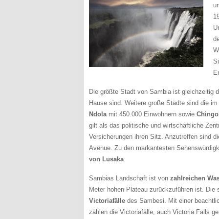
u
1
U
d
W
S
E
Die größte Stadt von Sambia ist gleichzeitig
Hause sind. Weitere große Städte sind die i
Ndola
mit 450.000 Einwohnern sowie
Chingo
gilt als das politische und wirtschaftliche Z
Versicherungen ihren Sitz. Anzutreffen sind 
Avenue. Zu den markantesten Sehenswürdigk
von Lusaka
.
Sambias Landschaft ist von
zahlreichen Was
Meter hohen Plateau zurückzuführen ist. Die
Victoriafälle
des Sambesi. Mit einer beachtli
zählen die Victoriafälle, auch Victoria Falls 