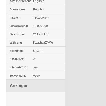
Amtssprachen:
Englisch
Staatsform:
Republik
Fläche:
750.000 km²
Bevölkerung:
18.000.000
Bev.dichte:
24 Einw/km²
Währung:
Kwacha (ZMW)
Zeitzonen:
UTC+2
Kfz-Kennz.:
Z
Internet-TLD:
.zm
Tel.vorwahl:
+260
Anzeigen