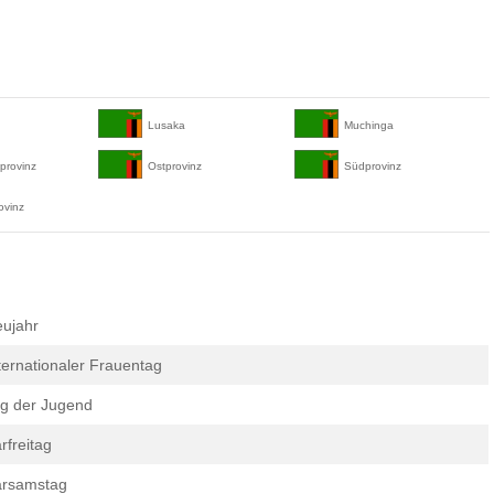
Lusaka
Muchinga
provinz
Ostprovinz
Südprovinz
ovinz
ujahr
ternationaler Frauentag
g der Jugend
rfreitag
arsamstag