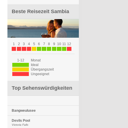
Beste Reisezeit Sambia
1
2
3
4
5
6
7
8
9
10
11
12
1-12
Monat
Ideal
Übergangszeit
Ungeeignet
Top Sehenswürdigkeiten
Bangweulusee
Devils Pool
Victoria Falls