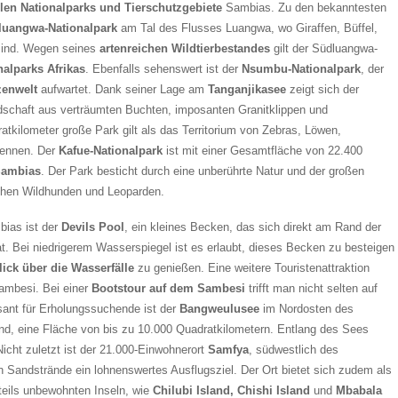
elen Nationalparks und Tierschutzgebiete
Sambias. Zu den bekanntesten
luangwa-Nationalpark
am Tal des Flusses Luangwa, wo Giraffen, Büffel,
sind. Wegen seines
artenreichen Wildtierbestandes
gilt der Südluangwa-
nalparks Afrikas
. Ebenfalls sehenswert ist der
Nsumbu-Nationalpark
, der
zenwelt
aufwartet. Dank seiner Lage am
Tanganjikasee
zeigt sich der
ndschaft aus verträumten Buchten, imposanten Granitklippen und
atkilometer große Park gilt als das Territorium von Zebras, Löwen,
nennen. Der
Kafue-Nationalpark
ist mit einer Gesamtfläche von 22.400
Sambias
. Der Park besticht durch eine unberührte Natur und der großen
schen Wildhunden und Leoparden.
bias ist der
Devils Pool
, ein kleines Becken, das sich direkt am Rand der
at. Bei niedrigerem Wasserspiegel ist es erlaubt, dieses Becken zu besteigen
ick über die Wasserfälle
zu genießen. Eine weitere Touristenattraktion
mbesi. Bei einer
Bootstour auf dem Sambesi
trifft man nicht selten auf
ssant für Erholungssuchende ist der
Bangweulusee
im Nordosten des
d, eine Fläche von bis zu 10.000 Quadratkilometern. Entlang des Sees
cht zuletzt ist der 21.000-Einwohnerort
Samfya
, südwestlich des
Sandstrände ein lohnenswertes Ausflugsziel. Der Ort bietet sich zudem als
teils unbewohnten Inseln, wie
Chilubi Island, Chishi Island
und
Mbabala