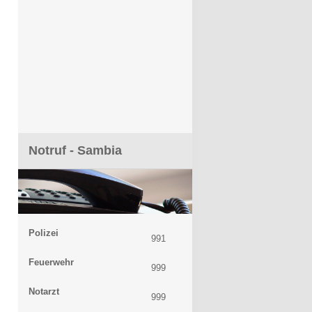
Notruf - Sambia
Polizei
991
Feuerwehr
999
Notarzt
999