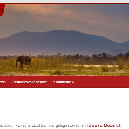
a
News
Fremdenverkehrsamt
Kontinente
»
as südafrikanische Land Sambia, gelegen zwischen
Tansania
,
Mosambik