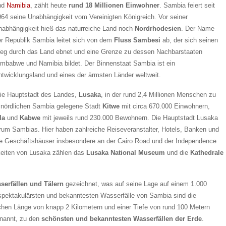
nd
Namibia
, zählt heute
rund 18 Millionen Einwohner
. Sambia feiert seit
964 seine Unabhängigkeit vom Vereinigten Königreich. Vor seiner
nabhängigkeit hieß das naturreiche Land noch
Nordrhodesien
. Der Name
er Republik Sambia leitet sich von dem
Fluss Sambesi
ab, der sich seinen
eg durch das Land ebnet und eine Grenze zu dessen Nachbarstaaten
imbabwe und Namibia bildet. Der Binnenstaat Sambia ist ein
ntwicklungsland und eines der ärmsten Länder weltweit.
 die Hauptstadt des Landes,
Lusaka
, in der rund 2,4 Millionen Menschen zu
m nördlichen Sambia gelegene Stadt
Kitwe
mit circa 670.000 Einwohnern,
la
und
Kabwe
mit jeweils rund 230.000 Bewohnern. Die Hauptstadt Lusaka
entrum Sambias. Hier haben zahlreiche Reiseveranstalter, Hotels, Banken und
die Geschäftshäuser insbesondere an der Cairo Road und der Independence
eiten von Lusaka zählen das
Lusaka National Museum
und die
Kathedrale
serfällen und Tälern
gezeichnet, was auf seine Lage auf einem 1.000
 spektakulärsten und bekanntesten Wasserfälle von Sambia sind die
chen Länge von knapp 2 Kilometern und einer Tiefe von rund 100 Metern
genannt, zu den
schönsten und bekanntesten Wasserfällen der Erde
.