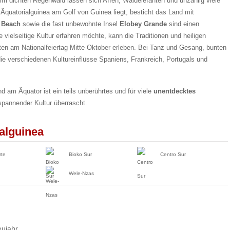
 im dichten Regenwald lassen sich Affen, Waldelefanten und unzählig viele
Äquatorialguinea am Golf von Guinea liegt, besticht das Land mit
 Beach
sowie die fast unbewohnte Insel
Elobey Grande
sind einen
ielseitige Kultur erfahren möchte, kann die Traditionen und heiligen
iten am Nationalfeiertag Mitte Oktober erleben. Bei Tanz und Gesang, bunten
e verschiedenen Kultureinflüsse Spaniens, Frankreich, Portugals und
d am Äquator ist ein teils unberührtes und für viele
unentdecktes
spannender Kultur überrascht.
alguinea
rte
Bioko Sur
Centro Sur
Wele-Nzas
ujahr