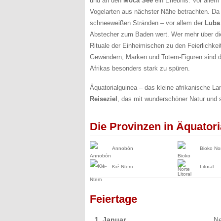
und an den
Moca See
ein Erlebnis. Vor allem
Vogelarten aus nächster Nähe betrachten. Da 
schneeweißen Stränden – vor allem der
Luba
Abstecher zum Baden wert. Wer mehr über die v
Rituale der Einheimischen zu den Feierlichke
Gewändern, Marken und Totem-Figuren sind di
Afrikas besonders stark zu spüren.
Äquatorialguinea – das kleine afrikanische Lan
Reiseziel
, das mit wunderschöner Natur und 
Die Provinzen in Äquatori
Annobón
Bioko No
Kié-Ntem
Litoral
Feiertage
1. Januar
Ne