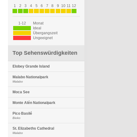
1
2
3
4
5
6
7
8
9
10
11
12
1-12
Monat
Ideal
Übergangszeit
Ungeeignet
Top Sehenswürdigkeiten
Elobey Grande Island
Malabo Nationalpark
Malabo
Moca See
Monte Alén Nationalpark
Pico Basilé
Bioko
St. Elizabeths Cathedral
Malabo