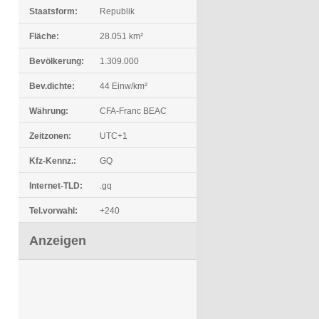
Staatsform:
Republik
Fläche:
28.051 km²
Bevölkerung:
1.309.000
Bev.dichte:
44 Einw/km²
Währung:
CFA-Franc BEAC
Zeitzonen:
UTC+1
Kfz-Kennz.:
GQ
Internet-TLD:
.gq
Tel.vorwahl:
+240
Anzeigen