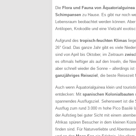
Die
Flora und Fauna von Äquatorialguinea
Schimpansen
zu Hause. Es gibt nur noch wen
Lebensraum beobachtet werden können. Aber a
Antilopen, Krokodile und eine Vielzahl exoti
Aufgrund des
tropisch-feuchten Klimas
liege
26° Grad. Das ganze Jahr gibt es viele Nieder
sind von April bis Oktober, im Zeitraum
zwisc
es oftmals heftiger als auf den Inseln, die 
aber schnell wieder die Sonne – allerdings is
ganzjähriges Reiseziel
, die beste Reisezeit
Auch wenn Äquatorialguinea klein und touristi
entdecken: Mit
spanischen Kolonialbauten
u
spannendes Ausflugsziel. Sehenswert ist die
Ausflug zum rund 3.000 m hohe Pico Basilé lä
der Aufstieg bei guter Sicht mit einem atem
Afrikas spüren Besucher in dem kleinen Küst
finden sind. Für Naturverliebte und Abenteure