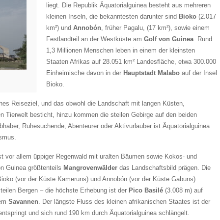
liegt. Die Republik Äquatorialguinea besteht aus mehreren
kleinen Inseln, die bekanntesten darunter sind
Bioko
(2.017
km²) und
Annobón
, früher Pagalu, (17 km²), sowie einem
Festlandteil an der Westküste am
Golf von Guinea
. Rund
1,3 Millionen Menschen leben in einem der kleinsten
Staaten Afrikas auf 28.051 km² Landesfläche, etwa 300.000
Einheimische davon in der
Hauptstadt Malabo
auf der Insel
Bioko.
hes Reiseziel, und das obwohl die Landschaft mit langen Küsten,
n Tierwelt besticht, hinzu kommen die steilen Gebirge auf den beiden
bhaber, Ruhesuchende, Abenteurer oder Aktivurlauber ist Äquatorialguinea
ismus.
t vor allem üppiger Regenwald mit uralten Bäumen sowie Kokos- und
n Guinea größtenteils
Mangrovenwälder
das Landschaftsbild prägen. Die
Bioko (vor der Küste Kameruns) und Annobón (vor der Küste Gabuns)
teilen Bergen – die höchste Erhebung ist der
Pico Basilé
(3.008 m) auf
dem
Savannen
. Der längste Fluss des kleinen afrikanischen Staates ist der
entspringt und sich rund 190 km durch Äquatorialguinea schlängelt.