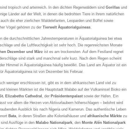
sind tropisch und artenreich. In den dichten Regenwäldern sind
Gorillas
und
ige Länder auf der Welt, in denen die bedrohten Tiere in ihrem natürlichen
uch die eher zierlichen Waldelefanten, Leoparden und Büffel sowie
scher Vögel gehören zu der
Tierwelt Äquatorialguineas
.
n die durchschnittlichen Jahrestemperaturen in Äquatorialguinea bei etwa
schläge und die Luftfeuchtigkeit ist sehr hoch. Die regenreichsten Monate
hen Dezember und März
ist es am trockensten. Auf dem Festland regnet
Niederschläge sind stark und manchmal sehr kurz. Nach dem Regen scheint
t der Himmel in Äquatorialguinea häufig bewölkt. Das Land am Äquator ist ein
 für Äquatorialguinea ist von Dezember bis Februar.
sch weniger erschlossen ist, gibt es in dem afrikanischen Land viel zu
nd kleinen Märkten ist die Hauptstadt Malabo auf der Vulkaninsel Bioko ein
St. Elizabeths Cathedral
, der
Präsidentenpalast
sowie der Hafen. Ein
sst vor allem die Herzen von Aktivurlaubern höherschlagen – belohnt wird
beraubenden Ausblick bis nach Nigeria und Kamerun. Das authentische Leben
enort
Bata
, in deren Straßen alte Kolonialhäuser und
afrikanische Märkte
zu
r sind Ausflüge in den
Malabo Nationalpark
, den
Monte Alén Nationalpark