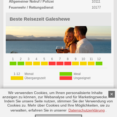
Allgemeiner Notruf / Polizei
10111
Feuerwehr / Rettungsdienst
10177
Beste Reisezeit Galeshewe
1
2
3
4
5
6
7
8
9
10
11
12
1-12
Monat
Ideal
Übergangszeit
Ungeeignet
Wir verwenden Cookies, um Ihnen personalisierte Inhalte
×
anzeigen zu können, zur Webanalyse und für Marketingzwecke.
Indem Sie unsere Seite nutzen, stimmen Sie der Verwendung von
Cookies zu. Mehr über Cookies und Ihre Möglichkeiten, sie zu
Copyright © 2026 by Triplemind GmbH
Nach oben
Impressum
|
Datenschutz
verwalten, erfahren Sie in unserer
Datenschutzerklärung
.