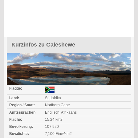
Kurzinfos zu Galeshewe
Flagge:
Land:
Südafrika
Region / Staat:
Northern Cape
Amtssprachen:
Englisch, Afrikaans
Fläche:
15.24 km2
Bevölkerung:
107,920
Bev.dichte:
7,100 Einw/km2