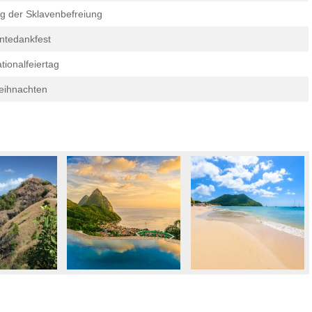
g der Sklavenbefreiung
ntedankfest
tionalfeiertag
eihnachten