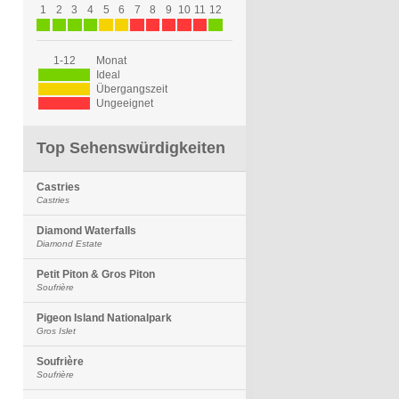
1
2
3
4
5
6
7
8
9
10
11
12
1-12
Monat
Ideal
Übergangszeit
Ungeeignet
Top Sehenswürdigkeiten
Castries
Castries
Diamond Waterfalls
Diamond Estate
Petit Piton & Gros Piton
Soufrière
Pigeon Island Nationalpark
Gros Islet
Soufrière
Soufrière