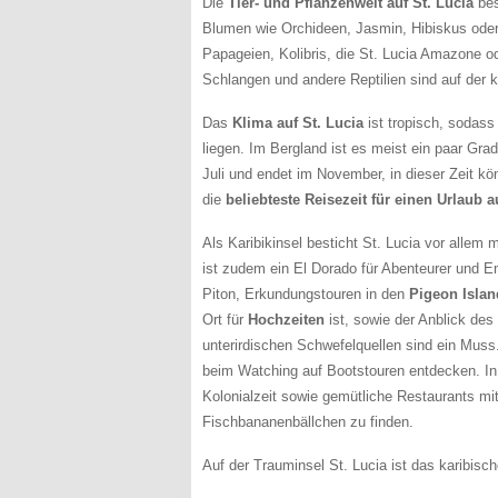
Die
Tier- und Pflanzenwelt auf St. Lucia
bes
Blumen wie Orchideen, Jasmin, Hibiskus oder 
Papageien, Kolibris, die St. Lucia Amazone o
Schlangen und andere Reptilien sind auf der 
Das
Klima auf St. Lucia
ist tropisch, sodass
liegen. Im Bergland ist es meist ein paar Gra
Juli und endet im November, in dieser Zeit k
die
beliebteste Reisezeit für einen Urlaub a
Als Karibikinsel besticht St. Lucia vor alle
ist zudem ein El Dorado für Abenteurer und E
Piton, Erkundungstouren in den
Pigeon Islan
Ort für
Hochzeiten
ist, sowie der Anblick des
unterirdischen Schwefelquellen sind ein Muss
beim Watching auf Bootstouren entdecken. In 
Kolonialzeit sowie gemütliche Restaurants m
Fischbananenbällchen zu finden.
Auf der Trauminsel St. Lucia ist das karibisch