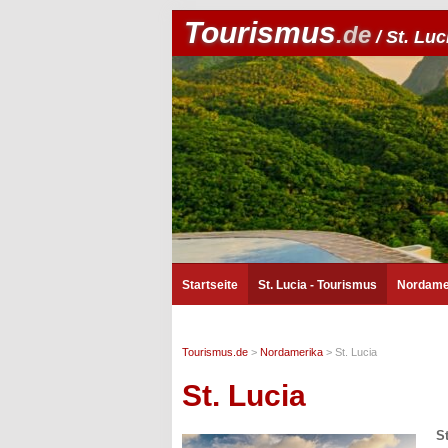
Tourismus
.de
/ St. Luc
Startseite
St. Lucia - Tourismus
Nordame
Tourismus.de
>
Nordamerika
>
St. Lucia
St. Lucia
S