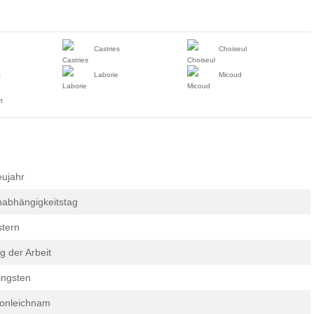
Castries
Choiseul
t
Laborie
Micoud
t
ujahr
abhängigkeitstag
tern
g der Arbeit
ingsten
onleichnam