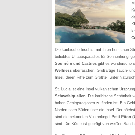
M
K
d
K
k
C
Die karibische Insel ist mit ihren herrlichen
beliebtes Urlaubsparadies für Sonnenhungrige
Soufrière und Castries
gibt es wunderschöne
Wellness
überraschen. Großartige Tauch- un
Insel, deren Riffe zum Großteil unter Natursc
St. Lucia ist eine Insel vulkanischen Ursprung
Schwefelquellen
. Die karibische Schönheit 
hohen Gebirgsregionen zu finden ist. Ein Gebi
Norden nach Süden über die Insel. Der höchst
sind die bekannten Vulkankegel
Petit Piton (
sind. Die Küste ist geprägt von weißen Sands