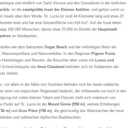
artinique und nördlich von Saint Vincent und den Grenadinen in der östlichen
aribik
, ist die
zweitgrößte Insel der Kleinen Antillen
, und gehört somit zu
en Inseln über dem Winde. St. Lucia ist rund 44 Kilometer lang und etwa 23
ilometer breit und hat eine Gesamtfläche von 616 km². Auf der Insel leben
napp 180.000 Menschen, davon etwa 70.000 im Distrikt der
Hauptstadt
astries
im Nordwesten.
 Stränden wie dem bekannten
Sugar Beach
und der vielseitigen Natur ein
, Wassersportfans und Naturverliebte. In den Regionen
Pigeon Point,
 Hotelanlagen und Resorts, die Besucher allen voran mit
Luxus und
d Schnorchelspots wie
Anse Chastanet
befinden sich im Südwesten der
hutz stehen.
s, vor allem in der Nähe von Soufrière befinden sich bis heute zahleiche
war einst von tropischem Regenwald bedeckt, der mittlerweile nur noch in den
rgszug mit vielen kleinen Tälern und Flüssen zieht sich malerisch von
e Punkt auf St. Lucia ist der
Mount Gimie (958 m)
, weitere Erhebungen
736 m)
und
Gros Piton (798 m)
, die gleichzeitig das Wahrzeichen der Insel
tränden und zahlreichen idyllischen Badebuchten.