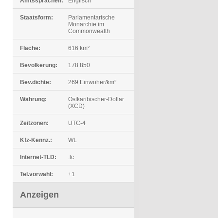
Amtssprachen:
Englisch
Staatsform:
Parlamentarische
Monarchie im
Commonwealth
Fläche:
616 km²
Bevölkerung:
178.850
Bev.dichte:
269 Einwoher/km²
Währung:
Ostkaribischer-Dollar
(XCD)
Zeitzonen:
UTC-4
Kfz-Kennz.:
WL
Internet-TLD:
.lc
Tel.vorwahl:
+1
Anzeigen