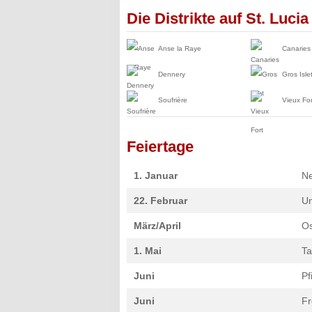
Die Distrikte auf St. Lucia
Anse la Raye
Canaries
Dennery
Gros Isle
Soufrière
Vieux For
Feiertage
1. Januar
Ne
22. Februar
Un
März/April
Os
1. Mai
Ta
Juni
Pf
Juni
Fr