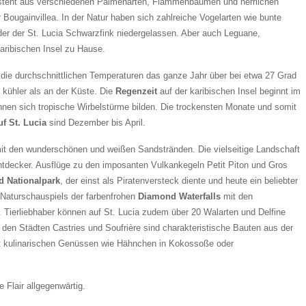
teht aus verschiedenen Palmenarten, Flammenbäumen und herrlichen
Bougainvillea. In der Natur haben sich zahlreiche Vogelarten wie bunte
der der St. Lucia Schwarzfink niedergelassen. Aber auch Leguane,
karibischen Insel zu Hause.
 die durchschnittlichen Temperaturen das ganze Jahr über bei etwa 27 Grad
d kühler als an der Küste. Die
Regenzeit
auf der karibischen Insel beginnt im
önnen sich tropische Wirbelstürme bilden. Die trockensten Monate und somit
uf St. Lucia
sind Dezember bis April.
m mit den wunderschönen und weißen Sandstränden. Die vielseitige Landschaft
ntdecker. Ausflüge zu den imposanten Vulkankegeln Petit Piton und Gros
d Nationalpark
, der einst als Piratenversteck diente und heute ein beliebter
 Naturschauspiels der farbenfrohen
Diamond Waterfalls
mit den
. Tierliebhaber können auf St. Lucia zudem über 20 Walarten und Delfine
den Städten Castries und Soufrière sind charakteristische Bauten aus der
it kulinarischen Genüssen wie Hähnchen in Kokossoße oder
e Flair allgegenwärtig.