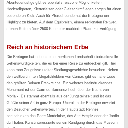
Abenteuerlustige gibt es ebenfalls reizvolle Möglichkeiten.
Hochseilgärten, Kletterfelsen oder Gleitschirmfliegen sorgen für einen
besonderen Kick. Auch für Pferdefreunde hat die Bretagne ein
Highlight zu bieten. Auf dem Equibreizh, einem regionalen Reitweg,
stehen Reitern über 2500 Kilometer markierte Pfade zur Verfügung.
Reich an historischem Erbe
Die Bretagne hat neben seiner herrlichen Landschaft eindrucksvolle
Sehenswürdigkeiten, die es bei einer Reise zu entdecken gilt. Hier
kann man Zeugnisse uralter Siedlungsgeschichte besuchen. Neben
den weltberühmten Megalithfeldern von Carnac gibt es nahe Essé
den größten Dolmen Frankreichs. Ein weiteres beeindruckendes
Monument ist der Cairn de Barnenez hoch über der Bucht von
Morlaix. Es stammt ebenfalls aus der Jungsteinzeit und ist das
Größte seiner Art in ganz Europa. Überall in der Bretagne erwartet
den Besucher Sehenswertes. In der Hauptstadt Rennes
beeindrucken das Porte Mordelaise, das Alte Hospiz oder der Jardin
du Thabor. Kunstinteressierte sei ein Rundgang durch das Museum