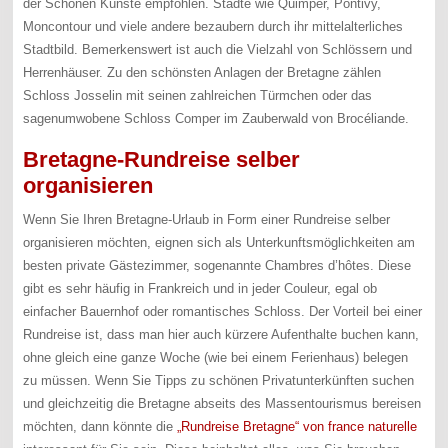
der Schönen Künste empfohlen. Städte wie Quimper, Pontivy,
Moncontour und viele andere bezaubern durch ihr mittelalterliches
Stadtbild. Bemerkenswert ist auch die Vielzahl von Schlössern und
Herrenhäuser. Zu den schönsten Anlagen der Bretagne zählen
Schloss Josselin mit seinen zahlreichen Türmchen oder das
sagenumwobene Schloss Comper im Zauberwald von Brocéliande.
Bretagne-Rundreise selber
organisieren
Wenn Sie Ihren Bretagne-Urlaub in Form einer Rundreise selber
organisieren möchten, eignen sich als Unterkunftsmöglichkeiten am
besten private Gästezimmer, sogenannte Chambres d’hôtes. Diese
gibt es sehr häufig in Frankreich und in jeder Couleur, egal ob
einfacher Bauernhof oder romantisches Schloss. Der Vorteil bei einer
Rundreise ist, dass man hier auch kürzere Aufenthalte buchen kann,
ohne gleich eine ganze Woche (wie bei einem Ferienhaus) belegen
zu müssen. Wenn Sie Tipps zu schönen Privatunterkünften suchen
und gleichzeitig die Bretagne abseits des Massentourismus bereisen
möchten, dann könnte die
„Rundreise Bretagne“ von france naturelle