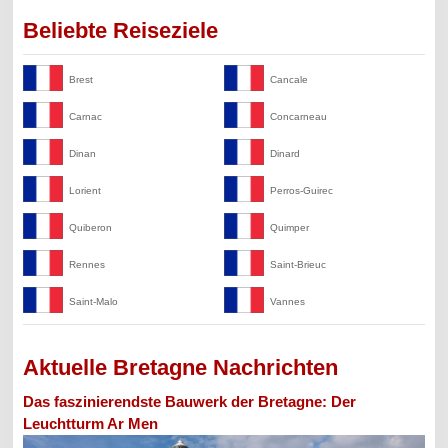
Beliebte Reiseziele
Brest
Cancale
Carnac
Concarneau
Dinan
Dinard
Lorient
Perros-Guirec
Quiberon
Quimper
Rennes
Saint-Brieuc
Saint-Malo
Vannes
Aktuelle Bretagne Nachrichten
Das faszinierendste Bauwerk der Bretagne: Der
Leuchtturm Ar Men