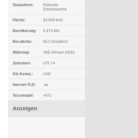
Staatsform:
Föderale
Erbmonarchie
Fläche:
83.600 km2
Bevölkerung:
5,474 Mio
Bev.dichte:
65,5 Einw/km2
Währung:
VAE-Dirham (AED)
Zeitzonen:
UTC+4
Kfz-Kennz.:
UAE
Internet-TLD:
.ae
Tel.vorwahl:
+971
Anzeigen