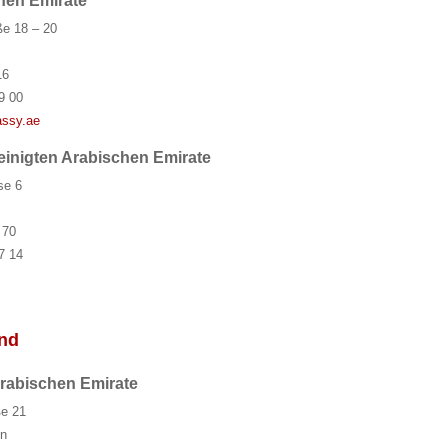
chen Emirate
ße 18 – 20
16
9 00
ssy.ae
einigten Arabischen Emirate
se 6
 70
7 14
and
Arabischen Emirate
ße 21
n