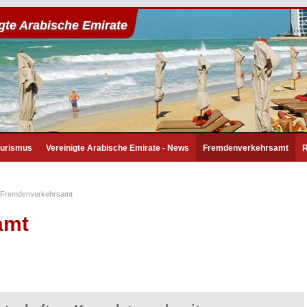
igte Arabische Emirate
ourismus
Vereinigte Arabische Emirate - News
Fremdenverkehrsamt
R
Fremdenverkehrsamt
amt