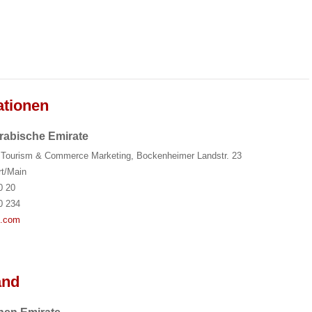
ationen
rabische Emirate
 Tourism & Commerce Marketing, Bockenheimer Landstr. 23
rt/Main
0 20
0 234
i.com
and