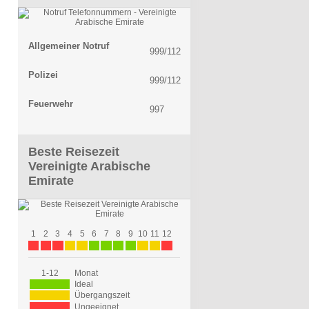
Allgemeiner Notruf
999/112
Polizei
999/112
Feuerwehr
997
Beste Reisezeit
Vereinigte Arabische
Emirate
1
2
3
4
5
6
7
8
9
10
11
12
1-12
Monat
Ideal
Übergangszeit
Ungeeignet