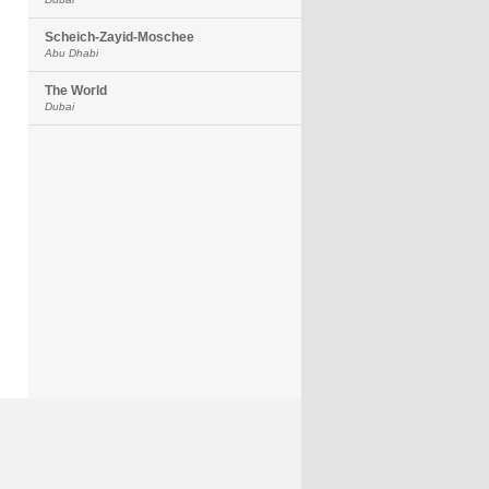
Scheich-Zayid-Moschee
Abu Dhabi
The World
Dubai