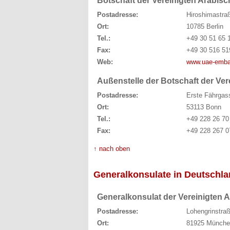
Botschaft der Vereinigten Arabis
Postadresse:
Hiroshimastra
Ort:
10785 Berlin
Tel.:
+49 30 51 65 
Fax:
+49 30 516 51
Web:
www.uae-emba
Außenstelle der Botschaft der Ver
Postadresse:
Erste Fährgas
Ort:
53113 Bonn
Tel.:
+49 228 26 70
Fax:
+49 228 267 0
↑ nach oben
Generalkonsulate in Deutschl
Generalkonsulat der Vereinigten 
Postadresse:
Lohengrinstra
Ort:
81925 Münche