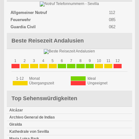
Allgemeiner Notruf
112
Feuerwehr
085
Guardia Civil
062
Beste Reisezeit Andalusien
1
2
3
4
5
6
7
8
9
10
11
12
1-12
Monat
Ideal
Übergangszeit
Ungeeignet
Top Sehenswürdigkeiten
Alcázar
Archivo General de Indias
Giralda
Kathedrale von Sevilla
Maria Luisa Park