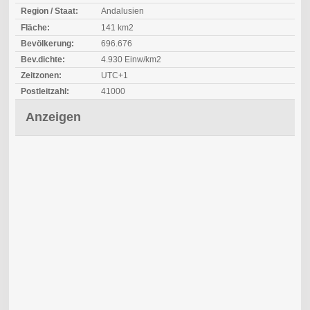
Region / Staat:
Andalusien
Fläche:
141 km2
Bevölkerung:
696.676
Bev.dichte:
4.930 Einw/km2
Zeitzonen:
UTC+1
Postleitzahl:
41000
Anzeigen