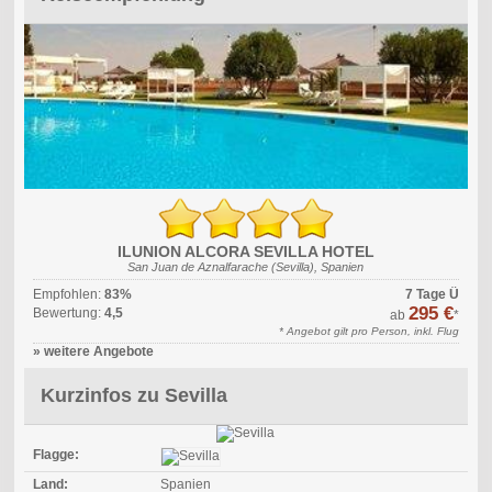
ILUNION ALCORA SEVILLA HOTEL
San Juan de Aznalfarache (Sevilla), Spanien
Empfohlen:
83%
7 Tage Ü
295 €
Bewertung:
4,5
ab
*
* Angebot gilt pro Person, inkl. Flug
» weitere Angebote
Kurzinfos zu Sevilla
Flagge:
Land:
Spanien