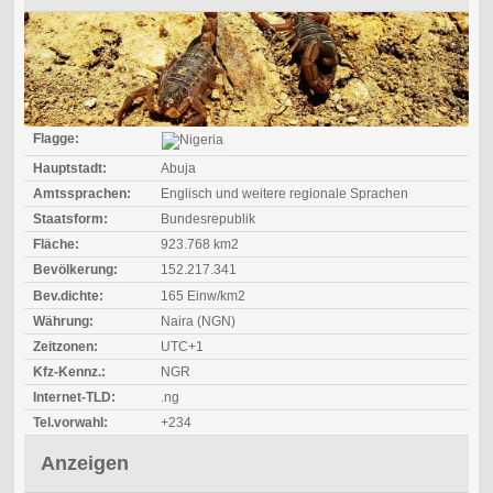
Flagge:
Hauptstadt:
Abuja
Amtssprachen:
Englisch und weitere regionale Sprachen
Staatsform:
Bundesrepublik
Fläche:
923.768 km2
Bevölkerung:
152.217.341
Bev.dichte:
165 Einw/km2
Währung:
Naira (NGN)
Zeitzonen:
UTC+1
Kfz-Kennz.:
NGR
Internet-TLD:
.ng
Tel.vorwahl:
+234
Anzeigen