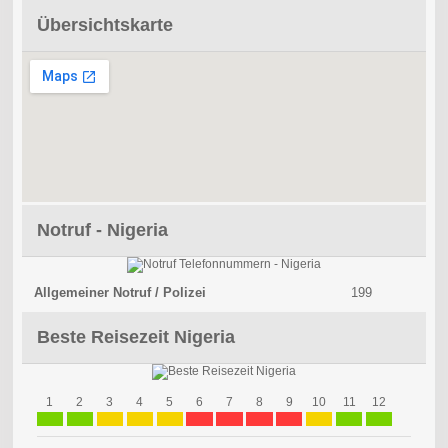
Übersichtskarte
Notruf - Nigeria
Allgemeiner Notruf / Polizei
199
Beste Reisezeit Nigeria
1
2
3
4
5
6
7
8
9
10
11
12