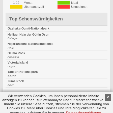
1-12
Monat
Ideal
Übergangszeit
Ungeeignet
Top Sehenswürdigkeiten
Gashaka-Gumti-Nationalpark
Heiliger Hain der Göttin Osun
Oshogbo
Nigerianische Nationalmoschee
Abuja
Olumo Rock
Abeokuta
Victoria Island
Lagos
Yankari-Nationalpark
Bauchi
Zuma Rock
Niger
Wir verwenden Cookies, um Ihnen personalisierte Inhalte
×
anzeigen zu können, zur Webanalyse und für Marketingzwecke.
Indem Sie unsere Seite nutzen, stimmen Sie der Verwendung von
Cookies zu. Mehr über Cookies und Ihre Möglichkeiten, sie zu
Copyright © 2026 by Triplemind GmbH
Nach oben
Impressum
|
Datenschutz
verwalten, erfahren Sie in unserer
Datenschutzerklärung
.