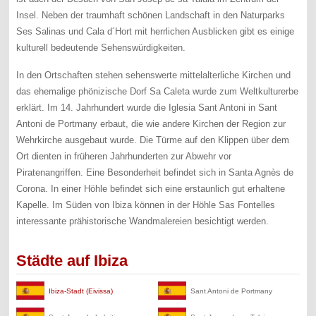
Insel. Neben der traumhaft schönen Landschaft in den Naturparks
Ses Salinas und Cala d´Hort mit herrlichen Ausblicken gibt es einige
kulturell bedeutende Sehenswürdigkeiten.
In den Ortschaften stehen sehenswerte mittelalterliche Kirchen und
das ehemalige phönizische Dorf Sa Caleta wurde zum Weltkulturerbe
erklärt. Im 14. Jahrhundert wurde die Iglesia Sant Antoni in Sant
Antoni de Portmany erbaut, die wie andere Kirchen der Region zur
Wehrkirche ausgebaut wurde. Die Türme auf den Klippen über dem
Ort dienten in früheren Jahrhunderten zur Abwehr vor
Piratenangriffen. Eine Besonderheit befindet sich in Santa Agnès de
Corona. In einer Höhle befindet sich eine erstaunlich gut erhaltene
Kapelle. Im Süden von Ibiza können in der Höhle Sas Fontelles
interessante prähistorische Wandmalereien besichtigt werden.
Städte auf Ibiza
Ibiza-Stadt (Eivissa)
Sant Antoni de Portmany