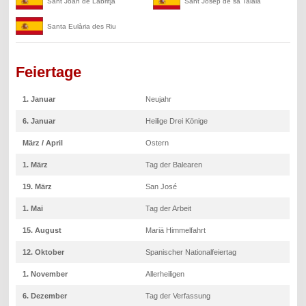
Sant Joan de Labritja
Sant Josep de sa Talaia
Santa Eulària des Riu
Feiertage
1. Januar
Neujahr
6. Januar
Heilige Drei Könige
März / April
Ostern
1. März
Tag der Balearen
19. März
San José
1. Mai
Tag der Arbeit
15. August
Mariä Himmelfahrt
12. Oktober
Spanischer Nationalfeiertag
1. November
Allerheiligen
6. Dezember
Tag der Verfassung