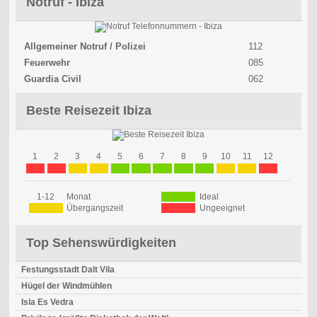
Notruf - Ibiza
Allgemeiner Notruf / Polizei
112
Feuerwehr
085
Guardia Civil
062
Beste Reisezeit Ibiza
1
2
3
4
5
6
7
8
9
10
11
12
1-12
Monat
Ideal
Übergangszeit
Ungeeignet
Top Sehenswürdigkeiten
Festungsstadt Dalt Vila
Hügel der Windmühlen
Isla Es Vedra