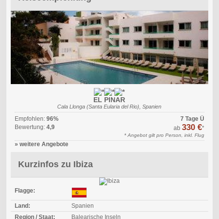
EL PINAR
Cala Llonga (Santa Eularia del Rio), Spanien
Empfohlen:
96%
7 Tage Ü
330 €
Bewertung:
4,9
ab
*
* Angebot gilt pro Person, inkl. Flug
» weitere Angebote
Kurzinfos zu Ibiza
Flagge:
Land:
Spanien
Region / Staat:
Balearische Inseln