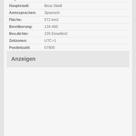
Hauptstadt:
Ibiza-Stadt
Amtssprachen:
Spanisch
Fläche:
572 km2
Bevölkerung:
134.460
Bev.dichte:
235 Einw/km2
Zeitzonen:
UTC+1
Postleitzahl:
07800
Anzeigen