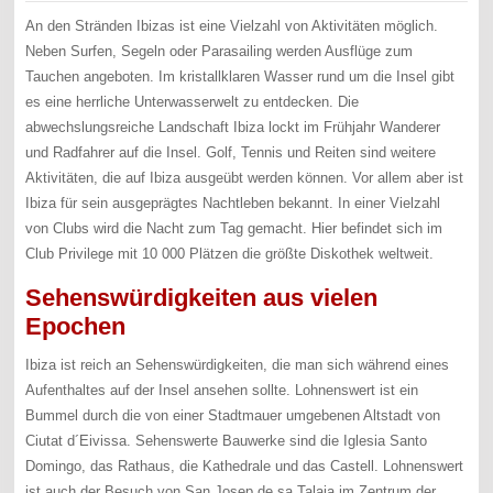
An den Stränden Ibizas ist eine Vielzahl von Aktivitäten möglich.
Neben Surfen, Segeln oder Parasailing werden Ausflüge zum
Tauchen angeboten. Im kristallklaren Wasser rund um die Insel gibt
es eine herrliche Unterwasserwelt zu entdecken. Die
abwechslungsreiche Landschaft Ibiza lockt im Frühjahr Wanderer
und Radfahrer auf die Insel. Golf, Tennis und Reiten sind weitere
Aktivitäten, die auf Ibiza ausgeübt werden können. Vor allem aber ist
Ibiza für sein ausgeprägtes Nachtleben bekannt. In einer Vielzahl
von Clubs wird die Nacht zum Tag gemacht. Hier befindet sich im
Club Privilege mit 10 000 Plätzen die größte Diskothek weltweit.
Sehenswürdigkeiten aus vielen
Epochen
Ibiza ist reich an Sehenswürdigkeiten, die man sich während eines
Aufenthaltes auf der Insel ansehen sollte. Lohnenswert ist ein
Bummel durch die von einer Stadtmauer umgebenen Altstadt von
Ciutat d´Eivissa. Sehenswerte Bauwerke sind die Iglesia Santo
Domingo, das Rathaus, die Kathedrale und das Castell. Lohnenswert
ist auch der Besuch von San Josep de sa Talaia im Zentrum der