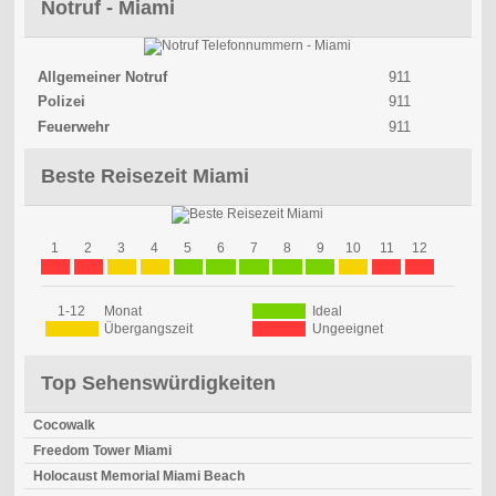
Notruf - Miami
Allgemeiner Notruf
911
Polizei
911
Feuerwehr
911
Beste Reisezeit Miami
1
2
3
4
5
6
7
8
9
10
11
12
1-12
Monat
Ideal
Übergangszeit
Ungeeignet
Top Sehenswürdigkeiten
Cocowalk
Freedom Tower Miami
Holocaust Memorial Miami Beach