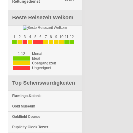
Rettungsdienst
Beste Reisezeit Welkom
1
2
3
4
5
6
7
8
9
10
11
12
1-12
Monat
Ideal
Übergangszeit
Ungeeignet
Top Sehenswürdigkeiten
Flamingo-Kolonie
Gold Museum
Goldfield Course
Puplicity Clock Tower