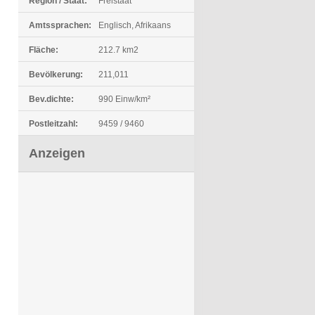
Region / Staat:
Freistaat
Amtssprachen:
Englisch, Afrikaans
Fläche:
212.7 km2
Bevölkerung:
211,011
Bev.dichte:
990 Einw/km²
Postleitzahl:
9459 / 9460
Anzeigen