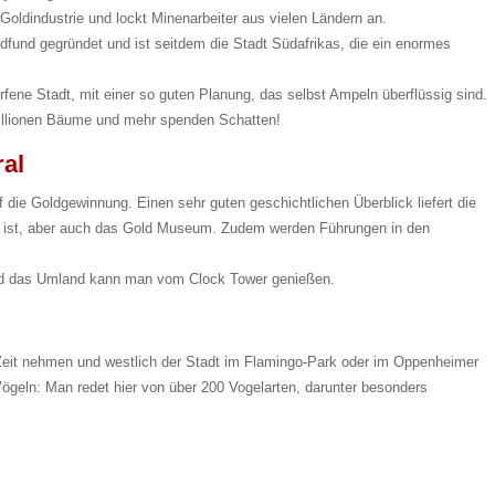
 Goldindustrie und lockt Minenarbeiter aus vielen Ländern an.
und gegründet und ist seitdem die Stadt Südafrikas, die ein enormes
rfene Stadt, mit einer so guten Planung, das selbst Ampeln überflüssig sind.
Millionen Bäume und mehr spenden Schatten!
ral
 die Goldgewinnung. Einen sehr guten geschichtlichen Überblick liefert die
cht ist, aber auch das Gold Museum. Zudem werden Führungen in den
und das Umland kann man vom Clock Tower genießen.
e Zeit nehmen und westlich der Stadt im Flamingo-Park oder im Oppenheimer
Vögeln: Man redet hier von über 200 Vogelarten, darunter besonders