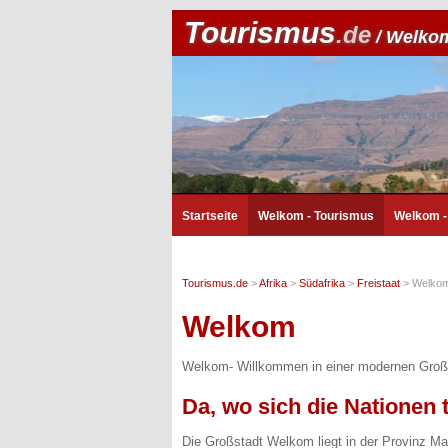
Tourismus
.de
/ Welko
Startseite
Welkom - Tourismus
Welkom 
Tourismus.de
>
Afrika
>
Südafrika
>
Freistaat
>
Welko
Welkom
Welkom- Willkommen in einer modernen Großst
Da, wo sich die Nationen t
Die Großstadt Welkom liegt in der Provinz Mat