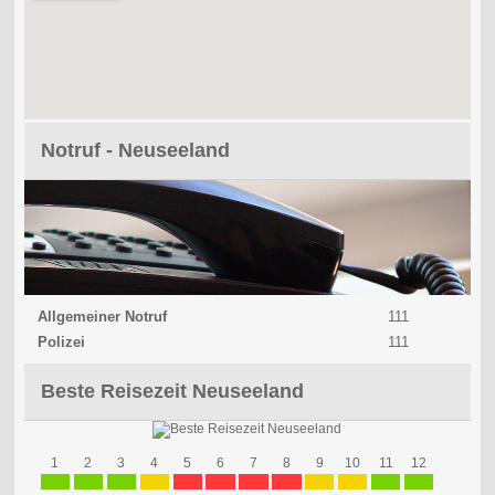
Notruf - Neuseeland
Allgemeiner Notruf
111
Polizei
111
Beste Reisezeit Neuseeland
1
2
3
4
5
6
7
8
9
10
11
12