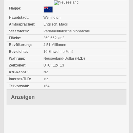
Flagge:
Hauptstadt:
Wellington
Amtssprachen:
Englisch, Maori
Staatsform:
Parlamentarische Monarchie
Fläche:
269.652 km2
Bevölkerung:
4,51 Millionen
Bev.dichte:
16 Einwohner/km2
Währung:
Neuseeland-Dollar (NZD)
Zeitzonen:
UTC+12/+13
Kfz-Kennz.:
NZ
Internet-TLD:
.nz
Tel.vorwahl:
+64
Anzeigen