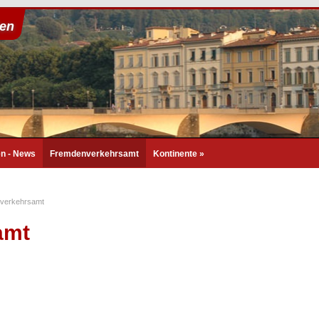
ien
en - News
Fremdenverkehrsamt
Kontinente
»
verkehrsamt
amt