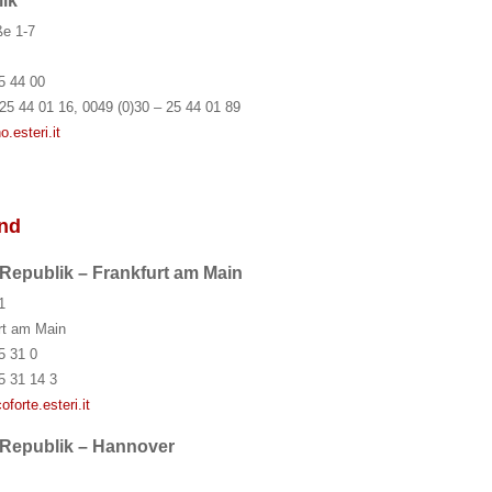
lik
ße 1-7
5 44 00
25 44 01 16, 0049 (0)30 – 25 44 01 89
.esteri.it
and
 Republik – Frankfurt am Main
1
rt am Main
5 31 0
5 31 14 3
forte.esteri.it
n Republik – Hannover
7