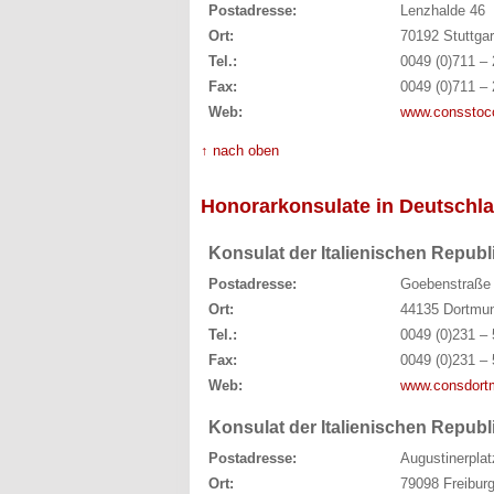
Postadresse:
Lenzhalde 46
Ort:
70192 Stuttgar
Tel.:
0049 (0)711 – 
Fax:
0049 (0)711 – 
Web:
www.consstocca
↑ nach oben
Honorarkonsulate in Deutschl
Konsulat der Italienischen Repub
Postadresse:
Goebenstraße
Ort:
44135 Dortmu
Tel.:
0049 (0)231 – 
Fax:
0049 (0)231 – 
Web:
www.consdortm
Konsulat der Italienischen Republ
Postadresse:
Augustinerplat
Ort:
79098 Freiburg 