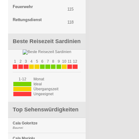
Feuerwehr
115
Rettungsdienst
118
Beste Reisezeit Sardinien
1
2
3
4
5
6
7
8
9
10
11
12
1-12
Monat
Ideal
Übergangszeit
Ungeeignet
Top Sehenswürdigkeiten
Cala Goloritze
Baunei
Cala Mariolu