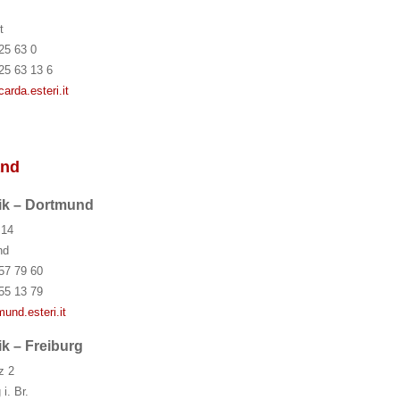
t
25 63 0
25 63 13 6
rda.esteri.it
and
lik – Dortmund
 14
nd
57 79 60
55 13 79
und.esteri.it
ik – Freiburg
z 2
i. Br.