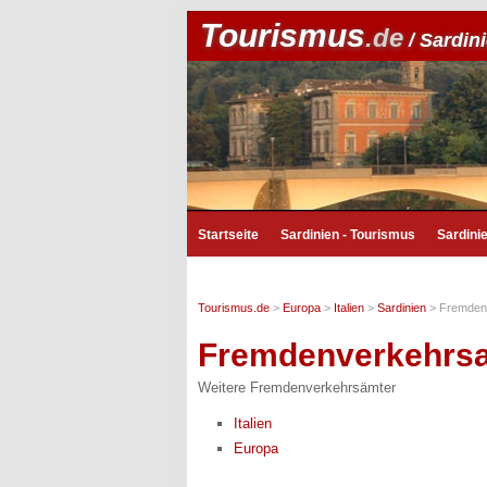
Tourismus
.de
/ Sardin
Startseite
Sardinien - Tourismus
Sardini
Tourismus.de
>
Europa
>
Italien
>
Sardinien
>
Fremden
Fremdenverkehrs
Weitere Fremdenverkehrsämter
Italien
Europa