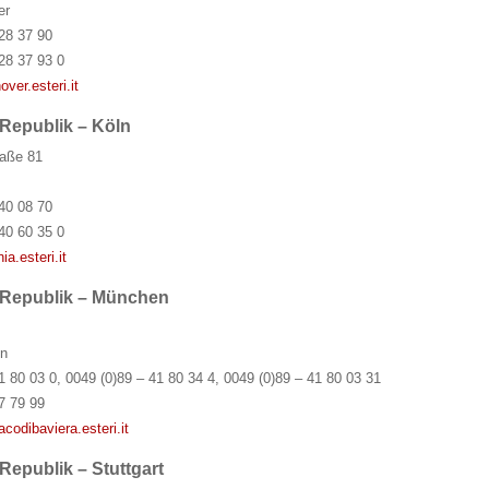
er
28 37 90
28 37 93 0
er.esteri.it
 Republik – Köln
raße 81
40 08 70
40 60 35 0
a.esteri.it
n Republik – München
n
1 80 03 0, 0049 (0)89 – 41 80 34 4, 0049 (0)89 – 41 80 03 31
7 79 99
odibaviera.esteri.it
Republik – Stuttgart