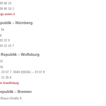
38 66 10
38 66 16 1
go.esteri.it
epublik – Nürnberg
 3a
g
20 22 0
20 22 10 7
n Republik – Wolfsburg
52
rg
 23 07 7, 0049 (0)5361 – 23 07 8
 21 35 8
ri.it/wolfsburg
Republik – Bremen
-Braun-Straße 8