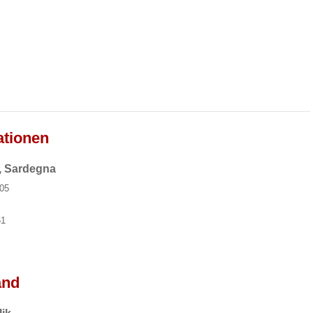
ationen
, Sardegna
105
61
and