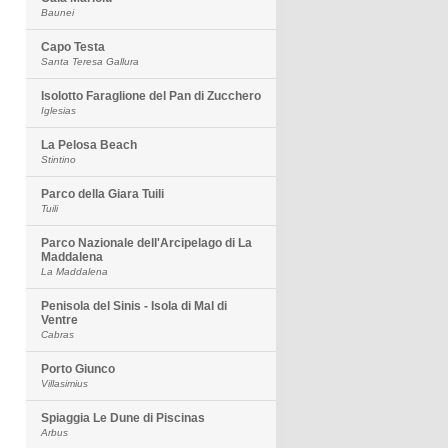
Baunei
Capo Testa
Santa Teresa Gallura
Isolotto Faraglione del Pan di Zucchero
Iglesias
La Pelosa Beach
Stintino
Parco della Giara Tuili
Tuili
Parco Nazionale dell'Arcipelago di La
Maddalena
La Maddalena
Penisola del Sinis - Isola di Mal di
Ventre
Cabras
Porto Giunco
Villasimius
Spiaggia Le Dune di Piscinas
Arbus