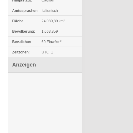
Hauptstadt:
Cagliari
Amtssprachen:
Italienisch
Fläche:
24.089,89 km²
Bevölkerung:
1.663.859
Bev.dichte:
69 Einw/km²
Zeitzonen:
UTC+1
Anzeigen