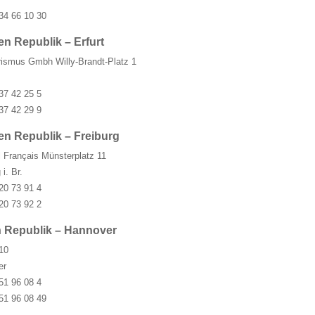
34 66 10 30
n Republik – Erfurt
rismus Gmbh Willy-Brandt-Platz 1
37 42 25 5
37 42 29 9
en Republik – Freiburg
l Français Münsterplatz 11
i. Br.
20 73 91 4
20 73 92 2
 Republik – Hannover
 10
er
51 96 08 4
51 96 08 49