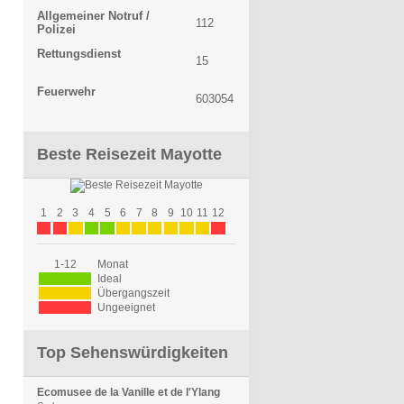
Allgemeiner Notruf /
112
Polizei
Rettungsdienst
15
Feuerwehr
603054
Beste Reisezeit Mayotte
1
2
3
4
5
6
7
8
9
10
11
12
1-12
Monat
Ideal
Übergangszeit
Ungeeignet
Top Sehenswürdigkeiten
Ecomusee de la Vanille et de l'Ylang