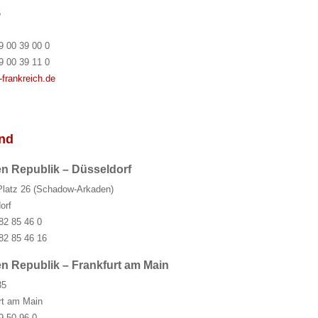
5
9 00 39 00 0
9 00 39 11 0
frankreich.de
and
n Republik – Düsseldorf
-Platz 26 (Schadow-Arkaden)
orf
82 85 46 0
82 85 46 16
n Republik – Frankfurt am Main
35
rt am Main
9 50 96 0