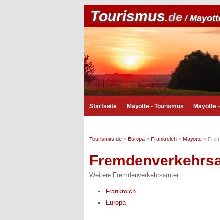
Tourismus
.de
/ Mayott
Startseite
Mayotte - Tourismus
Mayotte 
Tourismus.de
>
Europa
>
Frankreich
>
Mayotte
>
Frem
Fremdenverkehrs
Weitere Fremdenverkehrsämter
Frankreich
Europa