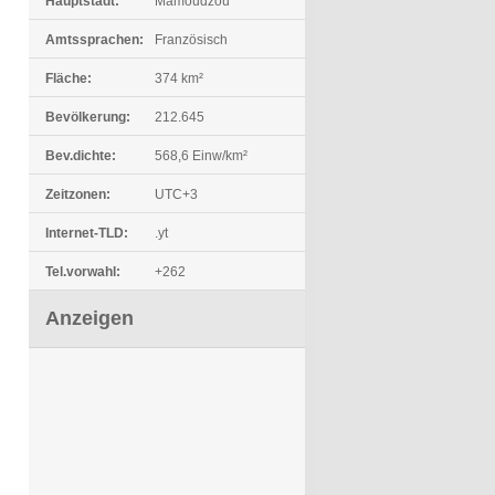
Hauptstadt:
Mamoudzou
Amtssprachen:
Französisch
Fläche:
374 km²
Bevölkerung:
212.645
Bev.dichte:
568,6 Einw/km²
Zeitzonen:
UTC+3
Internet-TLD:
.yt
Tel.vorwahl:
+262
Anzeigen