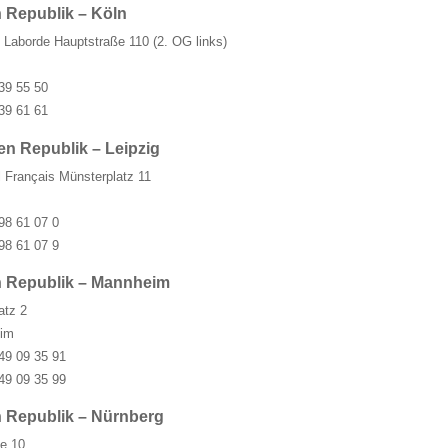
 Republik – Köln
 Laborde Hauptstraße 110 (2. OG links)
39 55 50
39 61 61
n Republik – Leipzig
l Français Münsterplatz 11
98 61 07 0
98 61 07 9
n Republik – Mannheim
atz 2
im
49 09 35 91
49 09 35 99
 Republik – Nürnberg
ße 10