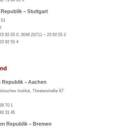
Republik – Stuttgart
 51
t
23 92 55 0, 0049 (0)711 – 23 92 55 2
23 92 55 4
and
 Republik – Aachen
sisches Institut, Theaterstraße 67
39 70 1
40 31 45
en Republik – Bremen
4