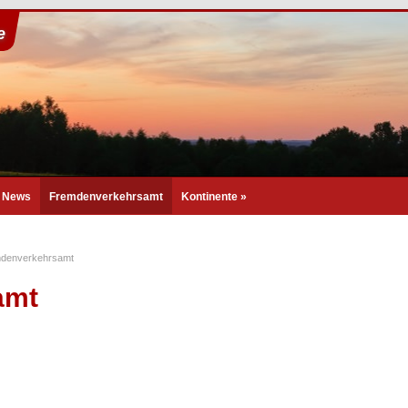
e
- News
Fremdenverkehrsamt
Kontinente
»
denverkehrsamt
amt