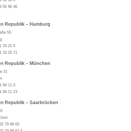
9 50 96 46
en Republik – Hamburg
aße 55
g
1 33 25 0
1 33 25 71
en Republik – München
e 31
n
1 94 11 0
1 94 11 23
en Republik – Saarbrücken
10
cken
92 79 98 60
92 79 98 61 6