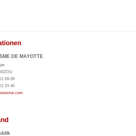
ationen
ISME DE MAYOTTE
mpe
UDZOU
61 09 09
61 03 46
tourisme.com
and
ublik