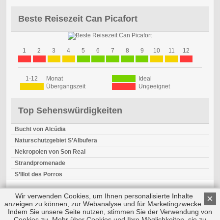
Beste Reisezeit Can Picafort
1
2
3
4
5
6
7
8
9
10
11
12
1-12
Monat
Ideal
Übergangszeit
Ungeeignet
Top Sehenswürdigkeiten
Bucht von Alcúdia
Naturschutzgebiet S’Albufera
Nekropolen von Son Real
Strandpromenade
S’Illot des Porros
Wir verwenden Cookies, um Ihnen personalisierte Inhalte
×
anzeigen zu können, zur Webanalyse und für Marketingzwecke.
Indem Sie unsere Seite nutzen, stimmen Sie der Verwendung von
Cookies zu. Mehr über Cookies und Ihre Möglichkeiten, sie zu
Copyright © 2026 by Triplemind GmbH
Nach oben