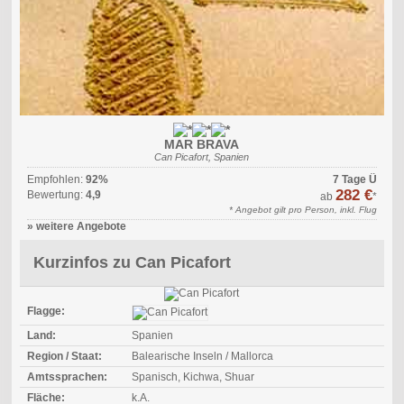
MAR BRAVA
Can Picafort, Spanien
Empfohlen:
92%
7 Tage Ü
282 €
Bewertung:
4,9
ab
*
* Angebot gilt pro Person, inkl. Flug
» weitere Angebote
Kurzinfos zu Can Picafort
Flagge:
Land:
Spanien
Region / Staat:
Balearische Inseln / Mallorca
Amtssprachen:
Spanisch, Kichwa, Shuar
Fläche:
k.A.