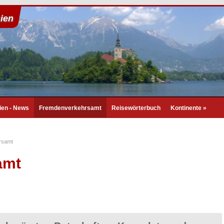
ien
ien - News
Fremdenverkehrsamt
Reisewörterbuch
Kontinente
»
rsamt
amt