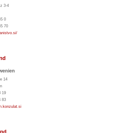
z 3-4
45 0
45 70
anistvo.si/
and
owenien
e 14
n
8 19
4 83
.konzulat.si
and