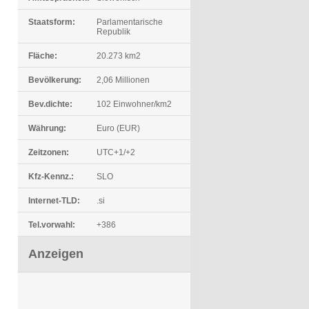
Staatsform:
Parlamentarische
Republik
Fläche:
20.273 km2
Bevölkerung:
2,06 Millionen
Bev.dichte:
102 Einwohner/km2
Währung:
Euro (EUR)
Zeitzonen:
UTC+1/+2
Kfz-Kennz.:
SLO
Internet-TLD:
.si
Tel.vorwahl:
+386
Anzeigen