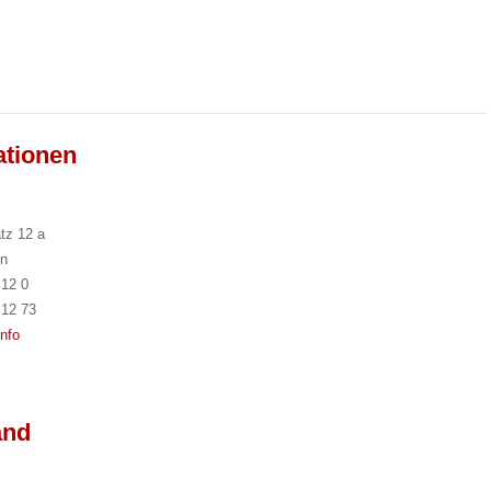
ationen
tz 12 a
n
 12 0
 12 73
nfo
and