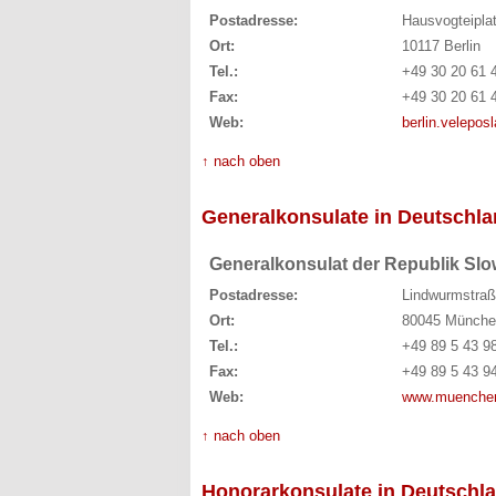
Postadresse:
Hausvogteiplat
Ort:
10117 Berlin
Tel.:
+49 30 20 61 
Fax:
+49 30 20 61 
Web:
berlin.veleposl
↑ nach oben
Generalkonsulate in Deutschl
Generalkonsulat der Republik Sl
Postadresse:
Lindwurmstraß
Ort:
80045 Münche
Tel.:
+49 89 5 43 9
Fax:
+49 89 5 43 9
Web:
www.muenchen
↑ nach oben
Honorarkonsulate in Deutschl