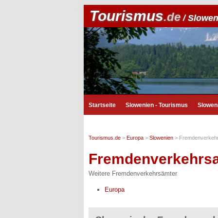
Tourismus
.de
/ Slowen
Startseite
Slowenien - Tourismus
Slowen
Tourismus.de
>
Europa
>
Slowenien
>
Fremdenverkeh
Fremdenverkehrs
Weitere Fremdenverkehrsämter
Europa