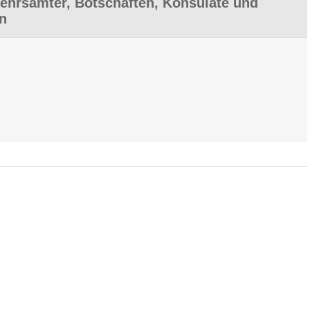
hrsämter, Botschaften, Konsulate und
en