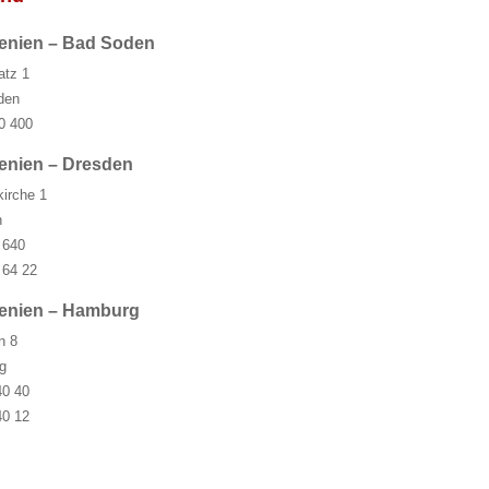
wenien – Bad Soden
atz 1
den
0 400
enien – Dresden
kirche 1
n
 640
 64 22
wenien – Hamburg
n 8
g
40 40
40 12