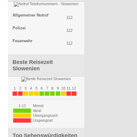
Allgemeiner Notruf
112
Polizei
112
Feuerwehr
112
Beste Reisezeit
Slowenien
1
2
3
4
5
6
7
8
9
10
11
12
1-12
Monat
Ideal
Übergangszeit
Ungeeignet
Top Sehenswürdigkeiten