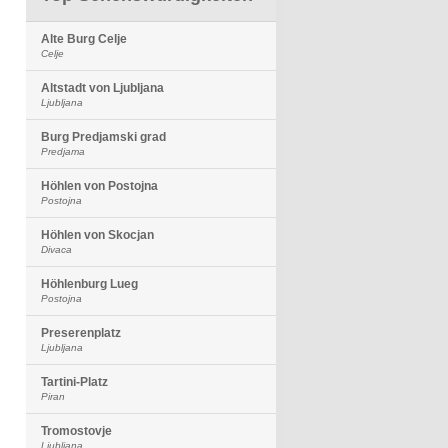
Alte Burg Celje
Celje
Altstadt von Ljubljana
Ljubljana
Burg Predjamski grad
Predjama
Höhlen von Postojna
Postojna
Höhlen von Skocjan
Divaca
Höhlenburg Lueg
Postojna
Preserenplatz
Ljubljana
Tartini-Platz
Piran
Tromostovje
Ljubljana