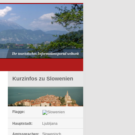
Ihr touristisches Informationsportal weltweit
Kurzinfos zu Slowenien
Flagge:
Hauptstadt:
Ljubljana
Amtssprachen:
Slowenisch