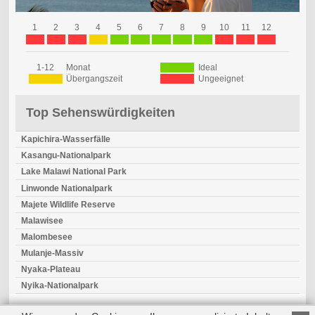
1
2
3
4
5
6
7
8
9
10
11
12
1-12
Monat
Ideal
Übergangszeit
Ungeeignet
Top Sehenswürdigkeiten
Kapichira-Wasserfälle
Kasangu-Nationalpark
Lake Malawi National Park
Linwonde Nationalpark
Majete Wildlife Reserve
Malawisee
Malombesee
Mulanje-Massiv
Nyaka-Plateau
Nyika-Nationalpark