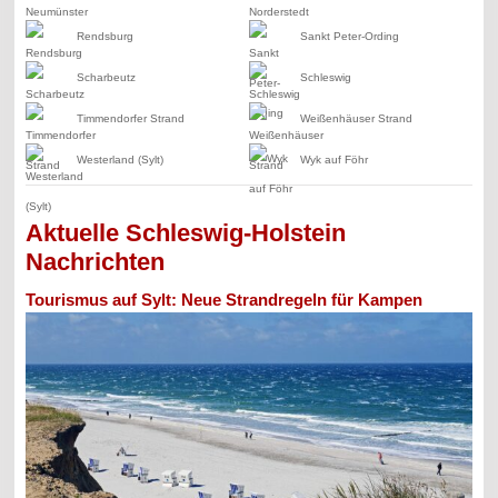
Rendsburg
Sankt Peter-Ording
Scharbeutz
Schleswig
Timmendorfer Strand
Weißenhäuser Strand
Westerland (Sylt)
Wyk auf Föhr
Aktuelle Schleswig-Holstein
Nachrichten
Tourismus auf Sylt: Neue Strandregeln für Kampen