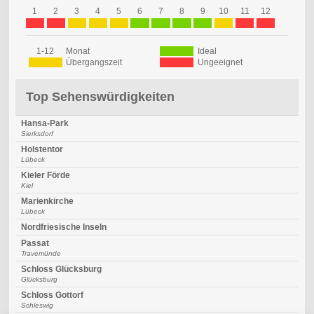
1
2
3
4
5
6
7
8
9
10
11
12
1-12
Monat
Ideal
Übergangszeit
Ungeeignet
Top Sehenswürdigkeiten
Hansa-Park
Sierksdorf
Holstentor
Lübeck
Kieler Förde
Kiel
Marienkirche
Lübeck
Nordfriesische Inseln
Passat
Travemünde
Schloss Glücksburg
Glücksburg
Schloss Gottorf
Schleswig