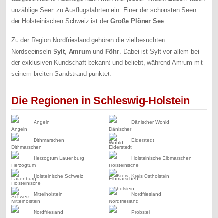
unzählige Seen zu Ausflugsfahrten ein. Einer der schönsten Seen
der Holsteinischen Schweiz ist der
Große Plöner See
.
Zu der Region Nordfriesland gehören die vielbesuchten
Nordseeinseln
Sylt
,
Amrum
und
Föhr
. Dabei ist Sylt vor allem bei
der exklusiven Kundschaft bekannt und beliebt, während Amrum mit
seinem breiten Sandstrand punktet.
Die Regionen in Schleswig-Holstein
Angeln
Dänischer Wohld
Dithmarschen
Eiderstedt
Herzogtum Lauenburg
Holsteinische Elbmarschen
Holsteinische Schweiz
Kreis Ostholstein
Mittelholstein
Nordfriesland
Nordfriesland
Probstei