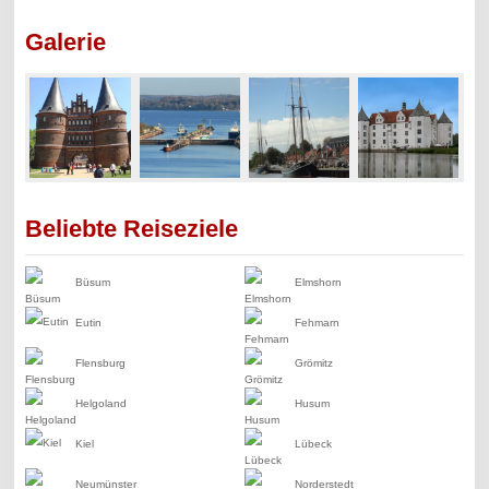
Galerie
Beliebte Reiseziele
Büsum
Elmshorn
Eutin
Fehmarn
Flensburg
Grömitz
Helgoland
Husum
Kiel
Lübeck
Neumünster
Norderstedt