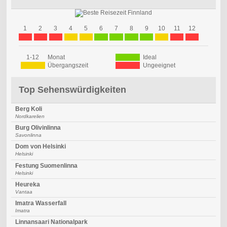
1
2
3
4
5
6
7
8
9
10
11
12
1-12
Monat
Ideal
Übergangszeit
Ungeeignet
Top Sehenswürdigkeiten
Berg Koli
Nordkarelien
Burg Olivinlinna
Savonlinna
Dom von Helsinki
Helsinki
Festung Suomenlinna
Helsinki
Heureka
Vantaa
Imatra Wasserfall
Imatra
Linnansaari Nationalpark