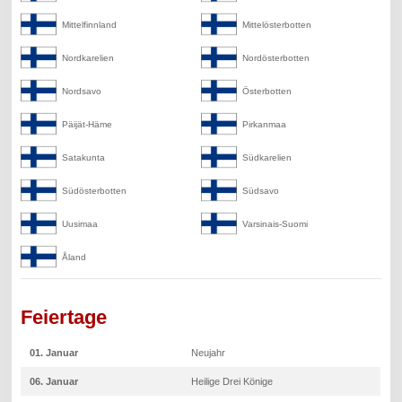
Mittelfinnland
Mittelösterbotten
Nordkarelien
Nordösterbotten
Nordsavo
Österbotten
Päijät-Häme
Pirkanmaa
Satakunta
Südkarelien
Südösterbotten
Südsavo
Uusimaa
Varsinais-Suomi
Åland
Feiertage
01. Januar
Neujahr
06. Januar
Heilige Drei Könige