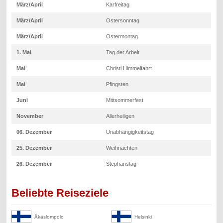
März/April
Karfreitag
März/April
Ostersonntag
März/April
Ostermontag
1. Mai
Tag der Arbeit
Mai
Christi Himmelfahrt
Mai
Pfingsten
Juni
Mittsommerfest
November
Allerheiligen
06. Dezember
Unabhängigkeitstag
25. Dezember
Weihnachten
26. Dezember
Stephanstag
Beliebte Reiseziele
Äkäslompolo
Helsinki