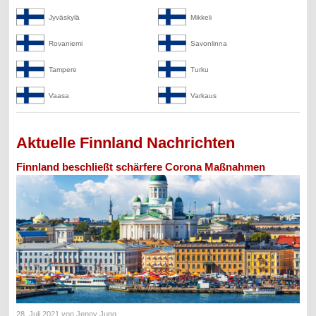
Jyväskylä
Mikkeli
Rovaniemi
Savonlinna
Tampere
Turku
Vaasa
Varkaus
Aktuelle Finnland Nachrichten
Finnland beschließt schärfere Corona Maßnahmen
28. Juli 2021
von Jenny Jung