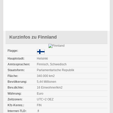
Kurzinfos zu Finnland
Flagge:
Hauptstadt:
Helsinki
Amtssprachen:
Finnisch, Schwedisch
Staatsform:
Parlamentarische Republik
Fläche:
340.000 km2
Bevölkerung:
5,44 Millionen
Bev.dichte:
16 Einwohner/km2
Währung:
Euro
Zeitzonen:
UTC+2 OEZ
Kfz-Kennz.:
FIN
Internet-TLD:
.fl