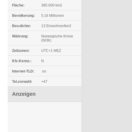
Fläche:
385.000 km2
Bevölkerung:
5.16 Millionen
Bev.dichte:
13 Einwohner/km2
Währung:
Norwegische Krone
(NOK)
Zeitzonen:
UTC+1 MEZ
Kfz-Kennz.:
N
Internet-TLD:
.no
Tel.vorwahl:
+47
Anzeigen