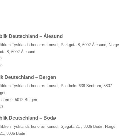
n
lik Deutschland – Ålesund
likken Tysklands honorær konsul, Parkgata 8, 6002 Ålesund, Norge
ata 8, 6002 Ålesund
02
09
ik Deutschland – Bergen
likken Tysklands honorær konsul, Postboks 636 Sentrum, 5807
egen
gaten 9, 5012 Bergen
80
blik Deutschland – Bodø
likken Tysklands honorær konsul, Sjøgata 21 , 8006 Bodø, Norge
21, 8006 Bodø