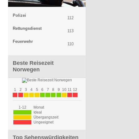
Polizei
112
Rettungsdienst
113
Feuerwehr
110
Beste Reisezeit
Norwegen
1
2
3
4
5
6
7
8
9
10
11
12
1-12
Monat
Ideal
Übergangszeit
Ungeeignet
Top Sehenswürdigkeiten