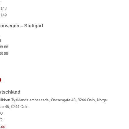
k
 148
 149
orwegen – Stuttgart
1
t
88 88
88 89
n
utschland
likken Tysklands ambassade, Oscarsgate 45, 0244 Oslo, Norge
te 45, 0244 Oslo
00
72
.de