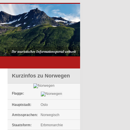
Ihr touristisches Informationsportal weltweit
Kurzinfos zu Norwegen
Flagge:
Hauptstadt:
Oslo
Amtssprachen:
Norwegisch
Staatsform:
Erbmonarchie