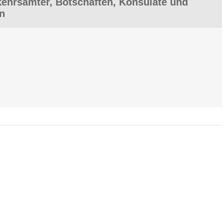
hrsämter, Botschaften, Konsulate und
en