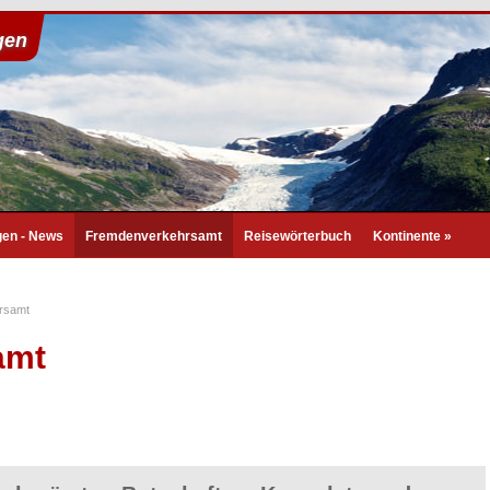
gen
en - News
Fremdenverkehrsamt
Reisewörterbuch
Kontinente
»
rsamt
amt