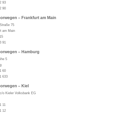
2 93
2 90
orwegen – Frankfurt am Main
Straße 75
rt am Main
15
3 91
Norwegen – Hamburg
ihe 5
g
1 60
1 633
orwegen – Kiel
 c/o Kieler Volksbank EG
1 11
1 12