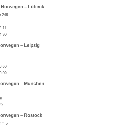
s Norwegen – Lübeck
e 249
2 11
4 90
orwegen – Leipzig
0 60
0 09
Norwegen – München
n
70
Norwegen – Rostock
mm 5