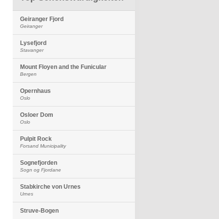
Geiranger Fjord
Geiranger
Lysefjord
Stavanger
Mount Floyen and the Funicular
Bergen
Opernhaus
Oslo
Osloer Dom
Oslo
Pulpit Rock
Forsand Municipality
Sognefjorden
Sogn og Fjordane
Stabkirche von Urnes
Urnes
Struve-Bogen