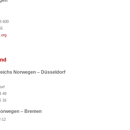
egen
1
8 600
55
.org
and
eichs Norwegen – Düsseldorf
orf
4 49
6 16
Norwegen – Bremen
2-12