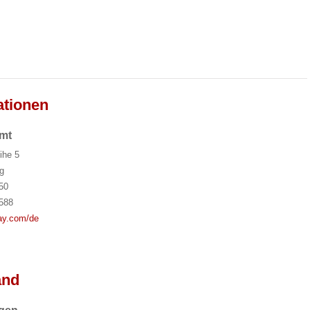
ationen
mt
ihe 5
g
50
588
ay.com/de
and