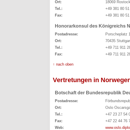
Ort:
18069 Rostoc
Tel.:
+49 381 80 51
Fax:
+49 381 80 51
Honorarkonsul des Königreichs N
Postadresse:
Porscheplatz 
Ort:
70435 Stuttgar
Tel.:
+49 711 911 2
Fax:
+49 711 911 2
↑ nach oben
Vertretungen in Norwege
Botschaft der Bundesrepublik De
Postadresse:
Förbundsrepub
Ort:
Oslo Oscarsga
Tel.:
+47 23 27 54 
Fax:
+47 22 44 76 
Web:
www.oslo.diplo