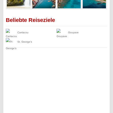
Beliebte Reiseziele
Carriacou
Gouyave
St. George's