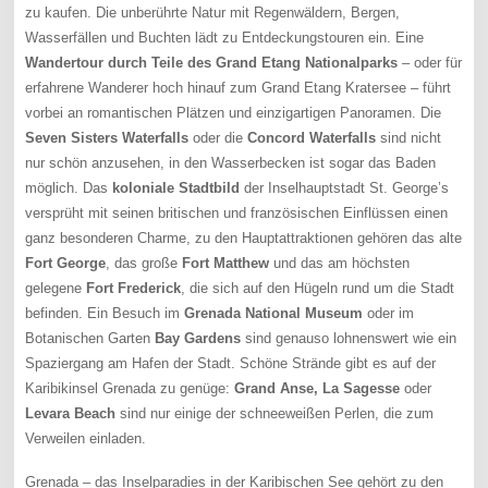
zu kaufen. Die unberührte Natur mit Regenwäldern, Bergen,
Wasserfällen und Buchten lädt zu Entdeckungstouren ein. Eine
Wandertour durch Teile des Grand Etang Nationalparks
– oder für
erfahrene Wanderer hoch hinauf zum Grand Etang Kratersee – führt
vorbei an romantischen Plätzen und einzigartigen Panoramen. Die
Seven Sisters Waterfalls
oder die
Concord Waterfalls
sind nicht
nur schön anzusehen, in den Wasserbecken ist sogar das Baden
möglich. Das
koloniale Stadtbild
der Inselhauptstadt St. George’s
versprüht mit seinen britischen und französischen Einflüssen einen
ganz besonderen Charme, zu den Hauptattraktionen gehören das alte
Fort George
, das große
Fort Matthew
und das am höchsten
gelegene
Fort Frederick
, die sich auf den Hügeln rund um die Stadt
befinden. Ein Besuch im
Grenada National Museum
oder im
Botanischen Garten
Bay Gardens
sind genauso lohnenswert wie ein
Spaziergang am Hafen der Stadt. Schöne Strände gibt es auf der
Karibikinsel Grenada zu genüge:
Grand Anse, La Sagesse
oder
Levara Beach
sind nur einige der schneeweißen Perlen, die zum
Verweilen einladen.
Grenada – das Inselparadies in der Karibischen See gehört zu den