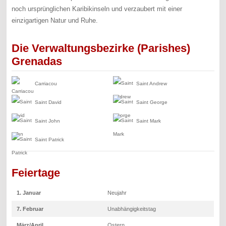
noch ursprünglichen Karibikinseln und verzaubert mit einer
einzigartigen Natur und Ruhe.
Die Verwaltungsbezirke (Parishes)
Grenadas
Carriacou
Saint Andrew
Saint David
Saint George
Saint John
Saint Mark
Saint Patrick
Feiertage
1. Januar
Neujahr
7. Februar
Unabhängigkeitstag
März/April
Ostern