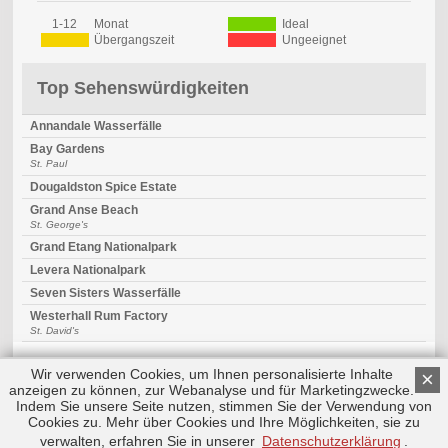
1-12
Monat
Ideal
Übergangszeit
Ungeeignet
Top Sehenswürdigkeiten
Annandale Wasserfälle
Bay Gardens
St. Paul
Dougaldston Spice Estate
Grand Anse Beach
St. George's
Grand Etang Nationalpark
Levera Nationalpark
Seven Sisters Wasserfälle
Westerhall Rum Factory
St. David's
Wir verwenden Cookies, um Ihnen personalisierte Inhalte
×
anzeigen zu können, zur Webanalyse und für Marketingzwecke.
Indem Sie unsere Seite nutzen, stimmen Sie der Verwendung von
Cookies zu. Mehr über Cookies und Ihre Möglichkeiten, sie zu
Copyright © 2026 by Triplemind GmbH
Nach oben
Impressum
|
Datenschutz
verwalten, erfahren Sie in unserer
Datenschutzerklärung
.