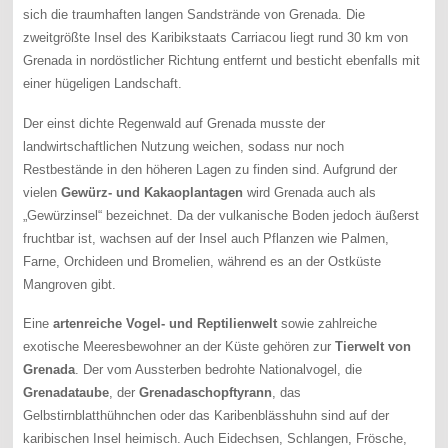
sich die traumhaften langen Sandstrände von Grenada. Die
zweitgrößte Insel des Karibikstaats Carriacou liegt rund 30 km von
Grenada in nordöstlicher Richtung entfernt und besticht ebenfalls mit
einer hügeligen Landschaft.
Der einst dichte Regenwald auf Grenada musste der
landwirtschaftlichen Nutzung weichen, sodass nur noch
Restbestände in den höheren Lagen zu finden sind. Aufgrund der
vielen
Gewürz- und Kakaoplantagen
wird Grenada auch als
„Gewürzinsel“ bezeichnet. Da der vulkanische Boden jedoch äußerst
fruchtbar ist, wachsen auf der Insel auch Pflanzen wie Palmen,
Farne, Orchideen und Bromelien, während es an der Ostküste
Mangroven gibt.
Eine
artenreiche Vogel- und Reptilienwelt
sowie zahlreiche
exotische Meeresbewohner an der Küste gehören zur
Tierwelt von
Grenada
. Der vom Aussterben bedrohte Nationalvogel, die
Grenadataube
, der
Grenadaschopftyrann
, das
Gelbstirnblatthühnchen oder das Karibenblässhuhn sind auf der
karibischen Insel heimisch. Auch Eidechsen, Schlangen, Frösche,