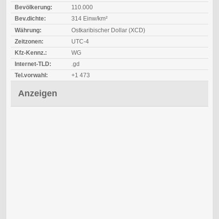
Bevölkerung:
110.000
Bev.dichte:
314 Einw/km²
Währung:
Ostkaribischer Dollar (XCD)
Zeitzonen:
UTC-4
Kfz-Kennz.:
WG
Internet-TLD:
.gd
Tel.vorwahl:
+1 473
Anzeigen