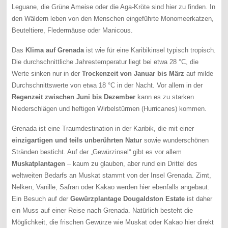
Leguane, die Grüne Ameise oder die Aga-Kröte sind hier zu finden. In
den Wäldern leben von den Menschen eingeführte Monomeerkatzen,
Beuteltiere, Fledermäuse oder Manicous.
Das
Klima auf Grenada
ist wie für eine Karibikinsel typisch tropisch.
Die durchschnittliche Jahrestemperatur liegt bei etwa 28 °C, die
Werte sinken nur in der
Trockenzeit von Januar bis März
auf milde
Durchschnittswerte von etwa 18 °C in der Nacht. Vor allem in der
Regenzeit zwischen Juni bis Dezember
kann es zu starken
Niederschlägen und heftigen Wirbelstürmen (Hurricanes) kommen.
Grenada ist eine Traumdestination in der Karibik, die mit einer
einzigartigen und teils unberührten Natur
sowie wunderschönen
Stränden besticht. Auf der „Gewürzinsel“ gibt es vor allem
Muskatplantagen
– kaum zu glauben, aber rund ein Drittel des
weltweiten Bedarfs an Muskat stammt von der Insel Grenada. Zimt,
Nelken, Vanille, Safran oder Kakao werden hier ebenfalls angebaut.
Ein Besuch auf der
Gewürzplantage Dougaldston Estate
ist daher
ein Muss auf einer Reise nach Grenada. Natürlich besteht die
Möglichkeit, die frischen Gewürze wie Muskat oder Kakao hier direkt