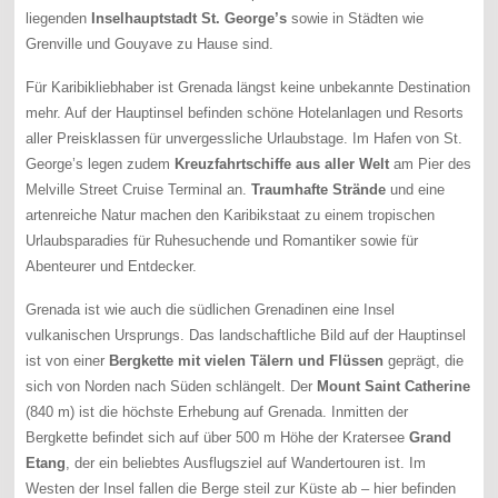
liegenden
Inselhauptstadt St. George’s
sowie in Städten wie
Grenville und Gouyave zu Hause sind.
Für Karibikliebhaber ist Grenada längst keine unbekannte Destination
mehr. Auf der Hauptinsel befinden schöne Hotelanlagen und Resorts
aller Preisklassen für unvergessliche Urlaubstage. Im Hafen von St.
George’s legen zudem
Kreuzfahrtschiffe aus aller Welt
am Pier des
Melville Street Cruise Terminal an.
Traumhafte Strände
und eine
artenreiche Natur machen den Karibikstaat zu einem tropischen
Urlaubsparadies für Ruhesuchende und Romantiker sowie für
Abenteurer und Entdecker.
Grenada ist wie auch die südlichen Grenadinen eine Insel
vulkanischen Ursprungs. Das landschaftliche Bild auf der Hauptinsel
ist von einer
Bergkette mit vielen Tälern und Flüssen
geprägt, die
sich von Norden nach Süden schlängelt. Der
Mount Saint Catherine
(840 m) ist die höchste Erhebung auf Grenada. Inmitten der
Bergkette befindet sich auf über 500 m Höhe der Kratersee
Grand
Etang
, der ein beliebtes Ausflugsziel auf Wandertouren ist. Im
Westen der Insel fallen die Berge steil zur Küste ab – hier befinden