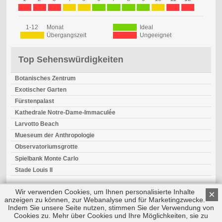
1-12
Monat
Ideal
Übergangszeit
Ungeeignet
Top Sehenswürdigkeiten
Botanisches Zentrum
Exotischer Garten
Fürstenpalast
Kathedrale Notre-Dame-Immaculée
Larvotto Beach
Mueseum der Anthropologie
Observatoriumsgrotte
Spielbank Monte Carlo
Stade Louis II
Wir verwenden Cookies, um Ihnen personalisierte Inhalte
×
anzeigen zu können, zur Webanalyse und für Marketingzwecke.
Indem Sie unsere Seite nutzen, stimmen Sie der Verwendung von
Cookies zu. Mehr über Cookies und Ihre Möglichkeiten, sie zu
Copyright © 2026 by Triplemind GmbH
Nach oben