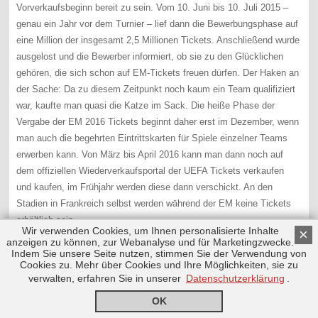
Vorverkaufsbeginn bereit zu sein. Vom 10. Juni bis 10. Juli 2015 –
genau ein Jahr vor dem Turnier – lief dann die Bewerbungsphase auf
eine Million der insgesamt 2,5 Millionen Tickets. Anschließend wurde
ausgelost und die Bewerber informiert, ob sie zu den Glücklichen
gehören, die sich schon auf EM-Tickets freuen dürfen. Der Haken an
der Sache: Da zu diesem Zeitpunkt noch kaum ein Team qualifiziert
war, kaufte man quasi die Katze im Sack. Die heiße Phase der
Vergabe der EM 2016 Tickets beginnt daher erst im Dezember, wenn
man auch die begehrten Eintrittskarten für Spiele einzelner Teams
erwerben kann. Von März bis April 2016 kann man dann noch auf
dem offiziellen Wiederverkaufsportal der UEFA Tickets verkaufen
und kaufen, im Frühjahr werden diese dann verschickt. An den
Stadien in Frankreich selbst werden während der EM keine Tickets
erhältlich sein.
Wir verwenden Cookies, um Ihnen personalisierte Inhalte
×
anzeigen zu können, zur Webanalyse und für Marketingzwecke.
Die Preise der Tickets für die Fußball-EM in Frankreich variieren
Indem Sie unsere Seite nutzen, stimmen Sie der Verwendung von
dabei enorm. So kostet eine Eintrittskarte der günstigen Kategorie 4
Cookies zu. Mehr über Cookies und Ihre Möglichkeiten, sie zu
verwalten, erfahren Sie in unserer
Datenschutzerklärung
.
für ein Vorrundenspiel oder Achtelfinale nur wie erwähnt 25 Euro, die
teuerste Preiskategorie für diese Begegnungen liegt bei 145 Euro.
OK
Für das Halbfinale liegt die Spanne bereits zwischen 65 und 495