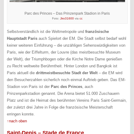
Parc des Princes – Das Prinzenpark Stadion in Paris
Foto:
Jiro31600
via
cc
Selbstverständlich ist die Weltmetropole und
französische
Hauptstadt Paris
auch Spielort der EM. Die Stadt selbst bedarf wohl
keiner weiteren Einführung – die unzähligen Sehenswürdigkeiten von
Paris, wie der Eiffelturm, der Louvre (das meistbesuchte Museum
der Welt), der Triumphbogen oder die Kirche Notre Dame genießen
zu Recht weltweite Berühmtheit. Hinter London und Bangkok ist
Paris aktuell die
drittmeistbesuchte Stadt der Welt
– die EM wird
den Besucherzahlen sicherlich noch einmal Auftrieb geben. Das EM-
Stadion von Paris ist der
Parc des Princes
, auch
Prinzenparkstadion genannt. Die Arena bietet 51.000 Zuschauern
Platz und ist die Heimat des berühmten Vereins Paris Saint-Germain,
der zuletzt drei Jahre in Folge die französische Meisterschaft
erringen konnte.
↑nach oben
Saint-Denis – Stade de France