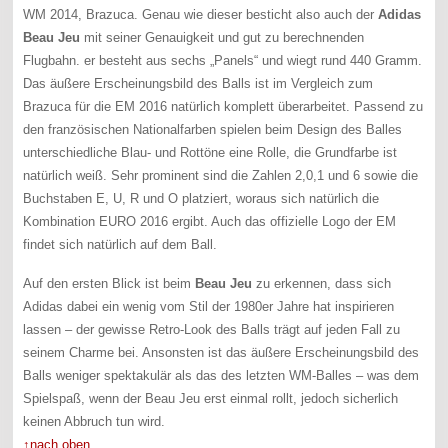
WM 2014, Brazuca. Genau wie dieser besticht also auch der
Adidas
Beau Jeu
mit seiner Genauigkeit und gut zu berechnenden
Flugbahn. er besteht aus sechs „Panels“ und wiegt rund 440 Gramm.
Das äußere Erscheinungsbild des Balls ist im Vergleich zum
Brazuca für die EM 2016 natürlich komplett überarbeitet. Passend zu
den französischen Nationalfarben spielen beim Design des Balles
unterschiedliche Blau- und Rottöne eine Rolle, die Grundfarbe ist
natürlich weiß. Sehr prominent sind die Zahlen 2,0,1 und 6 sowie die
Buchstaben E, U, R und O platziert, woraus sich natürlich die
Kombination EURO 2016 ergibt. Auch das offizielle Logo der EM
findet sich natürlich auf dem Ball.
Auf den ersten Blick ist beim
Beau Jeu
zu erkennen, dass sich
Adidas dabei ein wenig vom Stil der 1980er Jahre hat inspirieren
lassen – der gewisse Retro-Look des Balls trägt auf jeden Fall zu
seinem Charme bei. Ansonsten ist das äußere Erscheinungsbild des
Balls weniger spektakulär als das des letzten WM-Balles – was dem
Spielspaß, wenn der Beau Jeu erst einmal rollt, jedoch sicherlich
keinen Abbruch tun wird.
↑nach oben