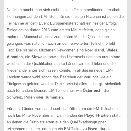
Natürlich macht man sich nicht in allen Teilnehmerländern ernsthafte
Hoffnungen auf den EM-Titel – für die meisten Nationen ist schon die
Teilnahme an dem Event Europameisterschaft ein riesiger Erfolg.
Einige davon dürfen 2016 zum ersten Mal mitfeiern, denn gleich
mehreren Mannschaften ist zum ersten Mal die Qualifikation
gelungen, was natürlich auch an dem erweiterten Teilnehmerfeld
liegt. Die bisher qualifizierten Newcomer, sind
Nordirland
,
Wales
,
Albanien
, die
Slowakei
sowie das Überraschungsteam aus
Island
,
welches in der Qualifikation starke Länder wie die Türkei und die
Niederlande hinter sich lassen konnte. In all diesen neuen EM-
Ländern würde wohl schon das Bestehen der Vorrunde wie ein
Titelgewinn gefeiert werden. Dabei sein ist alles – das gilt sicherlich
auch für andere kleinere EM-Teilnehmer, wie
Österreich
, die
Schweiz
,
Polen
oder
Rumänien
.
Für acht Länder Europas dauert das Zittern um die EM-Teilnahme
noch bis Mitte November an. Dann finden die
Playoff-Partien
statt,
an denen die Drittplatzierten aus den Qualifikationsgruppen
teilnehmen müssen, um noch ein EM-Ticket zu lösen. Nur die