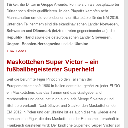
Türkei
, die Dritter in Gruppe A wurde, konnte sich als bestplatzierter
Dritter noch direkt qualifizieren. In den Playoffs kämpfen acht
Mannschaften um die verbliebenen vier Startplätze für die EM 2016.
Unter den Teilnehmern sind die skandinavischen Länder
Norwegen
,
Schweden
und
Dänemark
(letztere treten gegeneinander an), die
Republik Irland
sowie die osteuropäischen Länder
Slowenien
,
Ungarn
,
Bosnien-Herzegowina
und die
Ukraine
.
↑nach oben
Maskottchen Super Victor – ein
fußballbegeisterter Superheld
Seit die berühmte Figur Pinocchio den Talisman der
Europameisterschaft 1980 in Italien darstellte, gehört zu jeder EURO
ein Maskottchen, das das Turnier und das Gastgeberland
repräsentiert und dabei natürlich auch jede Menge Spielzeug und
Stofftiere verkauft. Nach Slavek und Slavko, den Maskottchen der
EM 2012 in Polen und der Ukraine ist es auch diesmal wieder eine
menschliche Figur, die das Maskottchen der Europameisterschaft in
Frankreich darstellen wird: Der kindliche Superheld
Super Victor
soll