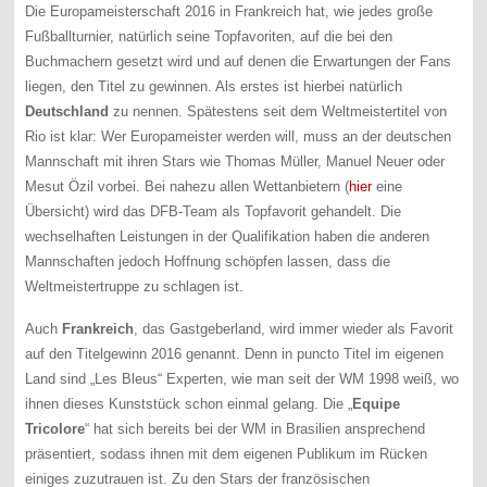
Die Europameisterschaft 2016 in Frankreich hat, wie jedes große
Fußballturnier, natürlich seine Topfavoriten, auf die bei den
Buchmachern gesetzt wird und auf denen die Erwartungen der Fans
liegen, den Titel zu gewinnen. Als erstes ist hierbei natürlich
Deutschland
zu nennen. Spätestens seit dem Weltmeistertitel von
Rio ist klar: Wer Europameister werden will, muss an der deutschen
Mannschaft mit ihren Stars wie Thomas Müller, Manuel Neuer oder
Mesut Özil vorbei. Bei nahezu allen Wettanbietern (
hier
eine
Übersicht) wird das DFB-Team als Topfavorit gehandelt. Die
wechselhaften Leistungen in der Qualifikation haben die anderen
Mannschaften jedoch Hoffnung schöpfen lassen, dass die
Weltmeistertruppe zu schlagen ist.
Auch
Frankreich
, das Gastgeberland, wird immer wieder als Favorit
auf den Titelgewinn 2016 genannt. Denn in puncto Titel im eigenen
Land sind „Les Bleus“ Experten, wie man seit der WM 1998 weiß, wo
ihnen dieses Kunststück schon einmal gelang. Die „
Equipe
Tricolore
“ hat sich bereits bei der WM in Brasilien ansprechend
präsentiert, sodass ihnen mit dem eigenen Publikum im Rücken
einiges zuzutrauen ist. Zu den Stars der französischen