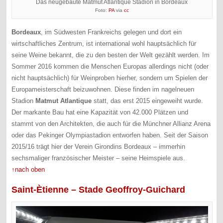
Das neugebaute Matmut Atlantique Stadion in Bordeaux
Foto:
PA
via
cc
Bordeaux
, im Südwesten Frankreichs gelegen und dort ein
wirtschaftliches Zentrum, ist international wohl hauptsächlich für
seine Weine bekannt, die zu den besten der Welt gezählt werden. Im
Sommer 2016 kommen die Menschen Europas allerdings nicht (oder
nicht hauptsächlich) für Weinproben hierher, sondern um Spielen der
Europameisterschaft beizuwohnen. Diese finden im nagelneuen
Stadion
Matmut Atlantique
statt, das erst 2015 eingeweiht wurde.
Der markante Bau hat eine Kapazität von 42.000 Plätzen und
stammt von den Architekten, die auch für die Münchner Allianz Arena
oder das Pekinger Olympiastadion entworfen haben. Seit der Saison
2015/16 trägt hier der Verein Girondins Bordeaux – immerhin
sechsmaliger französischer Meister – seine Heimspiele aus.
↑nach oben
Saint-Ètienne – Stade Geoffroy-Guichard