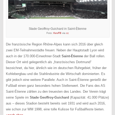
Stade Geoffroy-Guichard in Saint-Ètienne
Foto:
KevFB
via
cc
Die französische Region Rhône-Alpes kann sich 2016 über gleich
zwei EM-Teilnahmestädte freuen: Neben der Hauptstadt Lyon wird
auch in der 170.000-Einwohner-Stadt
Saint-Étienne
der Ball rollen.
Dieser Ort wird gelegentlich als „französisches Dortmund“
bezeichnet, da hier, ähnlich wie im deutschen Ruhrgebiet, früher der
Kohlebergbau und die Stahlindustrie die Wirtschaft dominierten. Es
gibt jedoch eine weitere Parallele: Auch in Saint-Étienne genießt der
Fußball einen ganz besonders hohen Stellenwert. Die Fans des AS
Saint-Étienne zählen zu den treuesten des Landes. Der Verein trägt
seine Spiele im
Stade Geoffroy-Guichard
(Kapazität: 41.000 Plätze)
aus – dieses Stadion besteht bereits seit 1931 und wird auch 2016,
wie schon zur WM 1998, eine tolle Kulisse für Fußballfeste bieten.