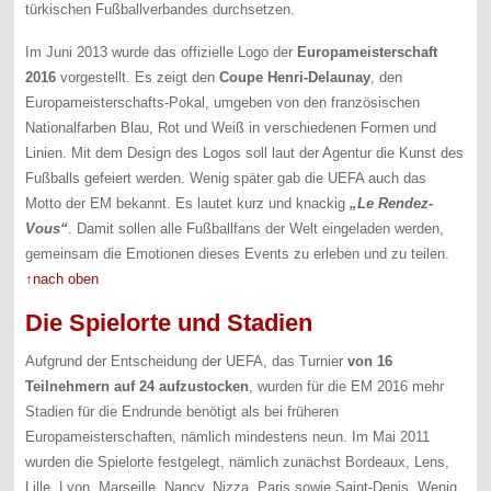
türkischen Fußballverbandes durchsetzen.
Im Juni 2013 wurde das offizielle Logo der
Europameisterschaft
2016
vorgestellt. Es zeigt den
Coupe Henri-Delaunay
, den
Europameisterschafts-Pokal, umgeben von den französischen
Nationalfarben Blau, Rot und Weiß in verschiedenen Formen und
Linien. Mit dem Design des Logos soll laut der Agentur die Kunst des
Fußballs gefeiert werden. Wenig später gab die UEFA auch das
Motto der EM bekannt. Es lautet kurz und knackig
„Le Rendez-
Vous“
. Damit sollen alle Fußballfans der Welt eingeladen werden,
gemeinsam die Emotionen dieses Events zu erleben und zu teilen.
↑nach oben
Die Spielorte und Stadien
Aufgrund der Entscheidung der UEFA, das Turnier
von 16
Teilnehmern auf 24 aufzustocken
, wurden für die EM 2016 mehr
Stadien für die Endrunde benötigt als bei früheren
Europameisterschaften, nämlich mindestens neun. Im Mai 2011
wurden die Spielorte festgelegt, nämlich zunächst Bordeaux, Lens,
Lille, Lyon, Marseille, Nancy, Nizza, Paris sowie Saint-Denis. Wenig