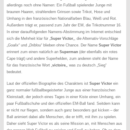
allerdings noch ohne Namen: Ein Fußball spielender Junge mit
braunen Haaren, strahlendem Grinsen sowie Trikot, Hose und
Umhang in den französischen Nationalfarben Blau, Weiß und Rot.
Außerdem trägt er, passend zum Jahr der EM, die Trikotnummer 16.
In einer darauffolgenden Namens-Abstimmung im Internet entschied
sich die Mehrheit klar für „
Super Victor
„, die Alternativ-Vorschläge
„
Goalix
“ und „
Driblou
“ blieben ohne Chance. Der Name
Super Victor
erinnert zum einen natürlich an
Superman
(der ebenfalls ein rotes
Cape trägt) und andere Superhelden, zum anderen steht der Name
für das französische Wort „
victoire
„, was zu deutsch „Sieg“
bedeutet.
Laut der offiziellen Biographie des Charakters ist
Super Victor
ein
ganz normaler fußballbegeisterter Junge aus einer französischen
Kleinstadt, der jedoch eines Tages in einer Kiste einen Umhang, ein
paar Fußballschuhe und den offiziellen EM-Ball fand. Seitdem kann
er nicht nur fliegen, sondern auch ganz besonders gut kicken – der
Ball animiert dabei alle Menschen, die er trifft, mit ihm zu spielen.
Daher sieht Super Victor es als seine Mission an, mit Menschen aus