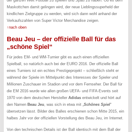
der ganzen Welt Fußball zu spielen und Spaß zu haben. Ob es dem
Maskottchen damit gelingen wird, der neue Lieblingssuperheld der
kindlichen Zielgruppe zu werden, wird sich dann wohl anhand der
Verkaufszahlen von Super Victor Merchandise zeigen.
↑nach oben
Beau Jeu – der offizielle Ball für das
„schöne Spiel“
Für jedes EM- und WM-Turnier gibt es auch einen offiziellen
Spielball, so natürlich auch bei der EURO 2016. Der offizielle Ball
eines Turniers ist ein echtes Prestigeprojekt – schließlich steht er
während der Spiele im Mittelpunkt des Interesses der Spieler und
Millionen Zuschauer im Stadion und vor dem Fernseher. Der Ball für
die EM 2016 wurde wie allen großen UEFA- und FIFA-Events seit
1970 von dem deutschen Hersteller
Adidas
entwickelt und hört auf
den Namen
Beau Jeu
, was sich in etwa mit „
Schönes Spiel
“
übersetzen lässt. Bilder des Balles erschienen schon Mitte 2015, ein
halbes Jahr vor der offiziellen Vorstellung des Beau Jeu, im Internet.
Von den technischen Details ist der Ball identisch mit dem Ball der