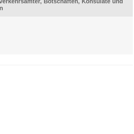
erkehrsämter, Botschaften, Konsulate und
en