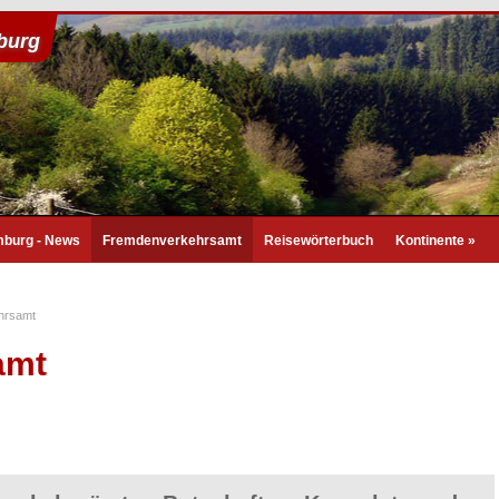
burg
burg - News
Fremdenverkehrsamt
Reisewörterbuch
Kontinente
»
hrsamt
amt