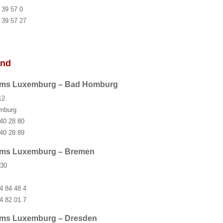
 39 57 0
 39 57 27
and
ums Luxemburg – Bad Homburg
12
mburg
 40 28 80
 40 28 89
ums Luxemburg – Bremen
 30
4 84 48 4
4 82 01 7
ums Luxemburg – Dresden