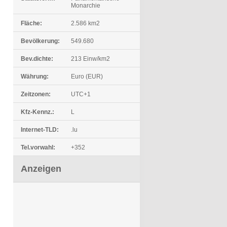
Monarchie
Fläche:
2.586 km2
Bevölkerung:
549.680
Bev.dichte:
213 Einw/km2
Währung:
Euro (EUR)
Zeitzonen:
UTC+1
Kfz-Kennz.:
L
Internet-TLD:
.lu
Tel.vorwahl:
+352
Anzeigen