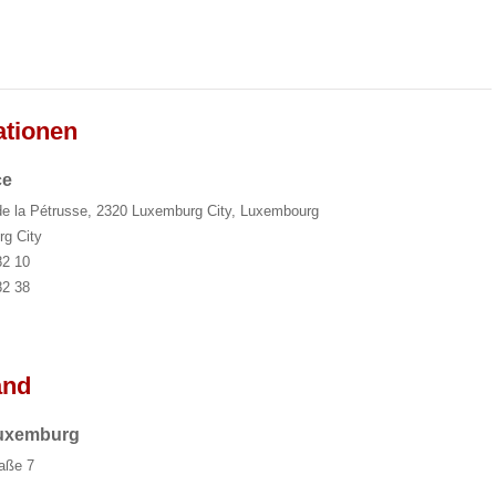
ationen
ce
de la Pétrusse, 2320 Luxemburg City, Luxembourg
g City
82 10
82 38
and
Luxemburg
raße 7