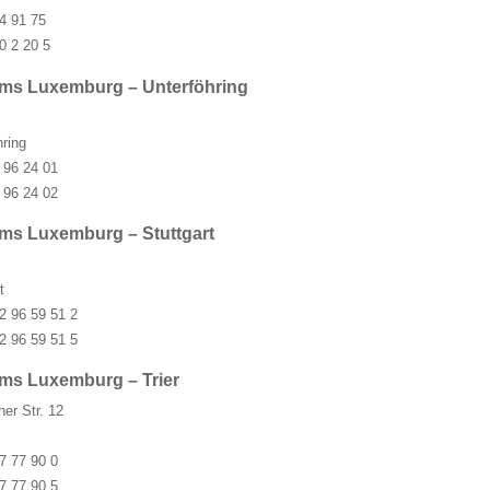
4 91 75
0 2 20 5
ms Luxemburg – Unterföhring
ring
 96 24 01
 96 24 02
ms Luxemburg – Stuttgart
t
2 96 59 51 2
2 96 59 51 5
ms Luxemburg – Trier
er Str. 12
7 77 90 0
7 77 90 5