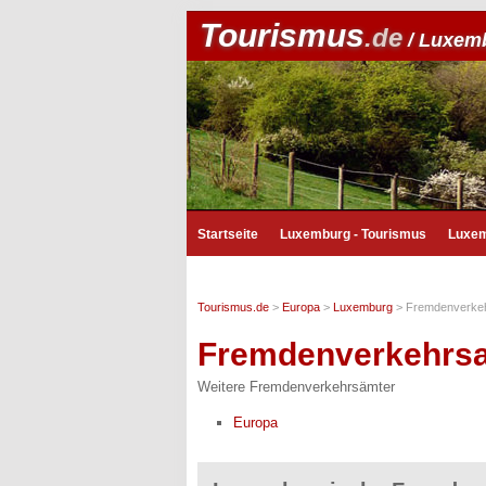
Tourismus
.de
/ Luxem
Startseite
Luxemburg - Tourismus
Luxem
Tourismus.de
>
Europa
>
Luxemburg
>
Fremdenverke
Fremdenverkehrs
Weitere Fremdenverkehrsämter
Europa