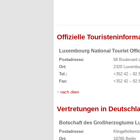
Offizielle Touristeninform
Luxembourg National Tourist Offi
Postadresse:
68 Boulevard 
Ort:
2320 Luxembur
Tel.:
+352 42 – 82 
Fax:
+352 42 – 82 
↑ nach oben
Vertretungen in Deutschl
Botschaft des Großherzogtums 
Postadresse:
Klingelhöferst
Ort:
10785 Berlin