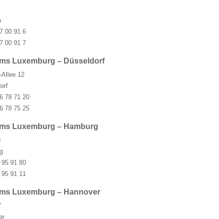
n
7 00 91 6
7 00 91 7
ms Luxemburg – Düsseldorf
-Allee 12
orf
6 78 71 20
6 78 75 25
ums Luxemburg – Hamburg
9
g
 95 91 80
 95 91 11
ums Luxemburg – Hannover
7
er