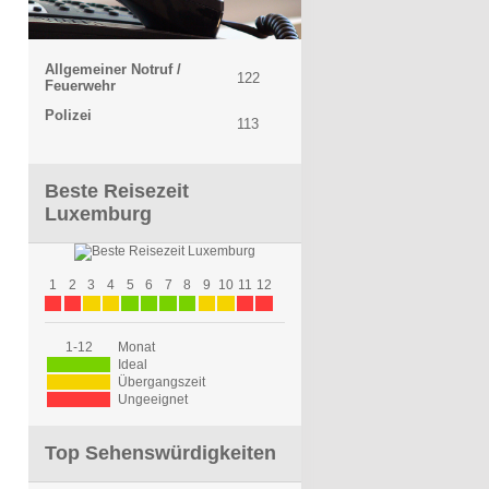
Allgemeiner Notruf /
122
Feuerwehr
Polizei
113
Beste Reisezeit
Luxemburg
1
2
3
4
5
6
7
8
9
10
11
12
1-12
Monat
Ideal
Übergangszeit
Ungeeignet
Top Sehenswürdigkeiten