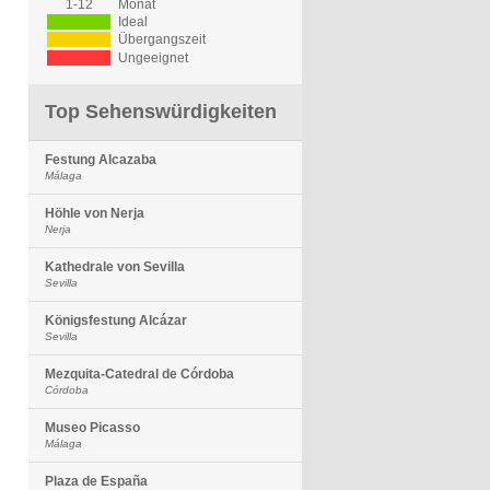
1-12
Monat
Ideal
Übergangszeit
Ungeeignet
Top Sehenswürdigkeiten
Festung Alcazaba
Málaga
Höhle von Nerja
Nerja
Kathedrale von Sevilla
Sevilla
Königsfestung Alcázar
Sevilla
Mezquita-Catedral de Córdoba
Córdoba
Museo Picasso
Málaga
Plaza de España