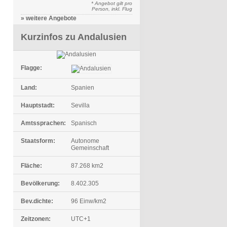
* Angebot gilt pro
Person, inkl. Flug
» weitere Angebote
Kurzinfos zu Andalusien
Flagge:
Land:
Spanien
Hauptstadt:
Sevilla
Amtssprachen:
Spanisch
Staatsform:
Autonome
Gemeinschaft
Fläche:
87.268 km2
Bevölkerung:
8.402.305
Bev.dichte:
96 Einw/km2
Zeitzonen:
UTC+1