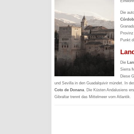
Einwohn
Die aut
Córdob
Granada
Provinz
Punkt de
Land
Die
Lan
Sierra M
Diese G
und Sevilla in den Guadalquivir mündet. In d
Coto de Donana
. Die Küsten Andalusiens er
Gibraltar trennt das Mittelmeer vom Atlantik.