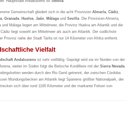
er. Hauptstadt Andalusiens ist
Sevilla
.
onome Gemeinschaft gliedert sich in die acht Provinzen
Almería
,
Cádiz
,
a
,
Granada
,
Huelva
,
Jaén
,
Málaga
und
Sevilla
. Die Provinzen Almería,
 und Málaga liegen am Mittelmeer, die Provinz Huelva am Atlantik und die
 Cádiz liegt sowohl am Mittelmeer als auch am Atlantik. Der südlichste
r Provinz nahe der Stadt Tarifa ist nur 14 Kilometer von Afrika entfernt.
schaftliche Vielfalt
dschaft Andalusiens
ist sehr vielfältig. Geprägt wird sie im Norden von der
orena, weiter im Süden folgt die Betische Kordilliere mit der
Sierra Nevada
.
ebirgsketten werden durch den Rio Genil getrennt, der zwischen Córdoba
essen Mündungsbecken am Atlantik liegt Spaniens größter Nationalpark, der
strecken sich über rund 1100 Kilometer und der markante Felsen von