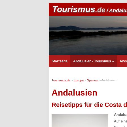
Tourismus
.de
/ Andalu
Startseite
Andalusien - Tourismus
»
Anda
Tourismus.de
>
Europa
>
Spanien
>
Andalusien
Andalusien
Reisetipps für die Costa d
Andalu
Auf ein