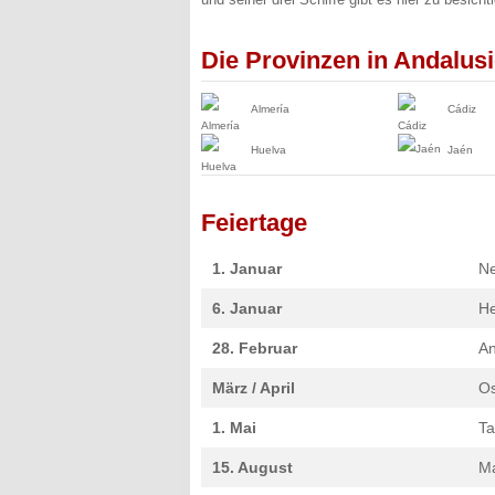
Die Provinzen in Andalus
Almería
Cádiz
Huelva
Jaén
Feiertage
1. Januar
Ne
6. Januar
He
28. Februar
An
März / April
Os
1. Mai
Ta
15. August
Ma