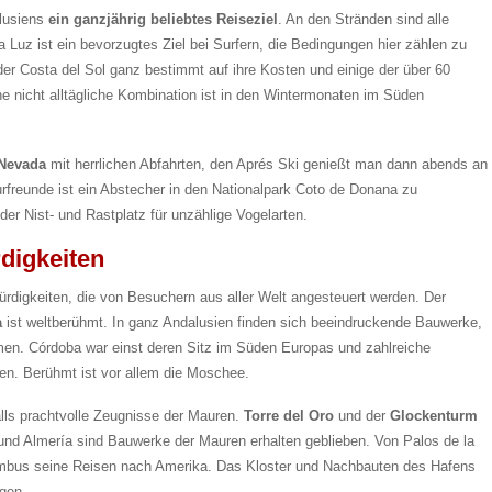
lusiens
ein ganzjährig beliebtes Reiseziel
. An den Stränden sind alle
a Luz ist ein bevorzugtes Ziel bei Surfern, die Bedingungen hier zählen zu
r Costa del Sol ganz bestimmt auf ihre Kosten und einige der über 60
ne nicht alltägliche Kombination ist in den Wintermonaten im Süden
 Nevada
mit herrlichen Abfahrten, den Aprés Ski genießt man dann abends an
urfreunde ist ein Abstecher in den Nationalpark Coto de Donana zu
er Nist- und Rastplatz für unzählige Vogelarten.
digkeiten
ürdigkeiten, die von Besuchern aus aller Welt angesteuert werden. Der
a
ist weltberühmt. In ganz Andalusien finden sich beeindruckende Bauwerke,
men. Córdoba war einst deren Sitz im Süden Europas und zahlreiche
ben. Berühmt ist vor allem die Moschee.
alls prachtvolle Zeugnisse der Mauren.
Torre del Oro
und der
Glockenturm
 und Almería sind Bauwerke der Mauren erhalten geblieben. Von Palos de la
umbus seine Reisen nach Amerika. Das Kloster und Nachbauten des Hafens
igen.