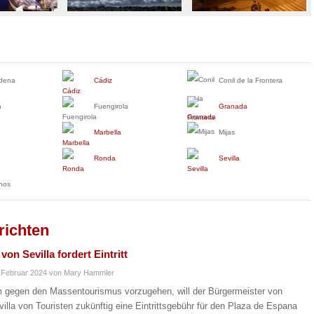
dena
Cádiz
Conil de la Frontera
a
Fuengirola
Granada
Marbella
Mijas
Ronda
Sevilla
inos
richten
on Sevilla fordert Eintritt
 Februar 2024
von Mary Hammler
 gegen den Massentourismus vorzugehen, will der Bürgermeister von
villa von Touristen zukünftig eine Eintrittsgebühr für den Plaza de Espana