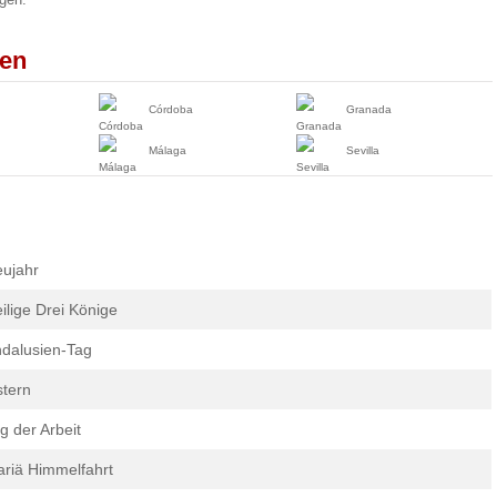
ien
Córdoba
Granada
Málaga
Sevilla
ujahr
ilige Drei Könige
dalusien-Tag
tern
g der Arbeit
riä Himmelfahrt