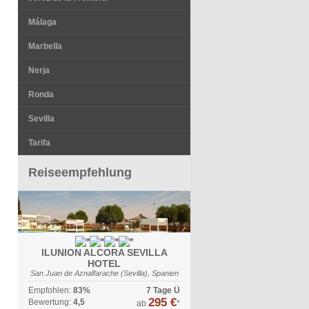
Málaga
Marbella
Nerja
Ronda
Sevilla
Tarifa
Reiseempfehlung
ILUNION ALCORA SEVILLA
HOTEL
San Juan de Aznalfarache (Sevilla), Spanien
Empfohlen:
83%
7 Tage Ü
295 €
Bewertung:
4,5
ab
*