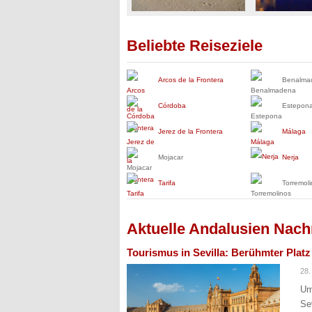
Beliebte Reiseziele
Arcos de la Frontera
Benalma
Córdoba
Estepon
Jerez de la Frontera
Málaga
Mojacar
Nerja
Tarifa
Torremol
Aktuelle Andalusien Nach
Tourismus in Sevilla: Berühmter Platz v
28.
Um
Se