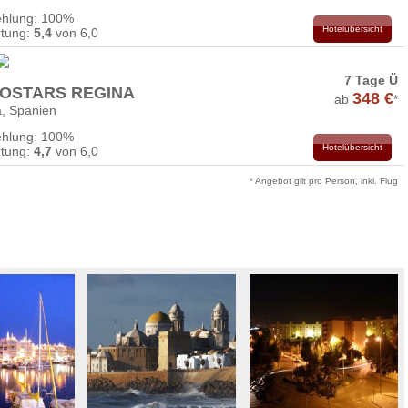
hlung: 100%
Hotelübersicht
tung:
5,4
von 6,0
7 Tage Ü
OSTARS REGINA
348 €
ab
*
a, Spanien
hlung: 100%
Hotelübersicht
tung:
4,7
von 6,0
* Angebot gilt pro Person, inkl. Flug