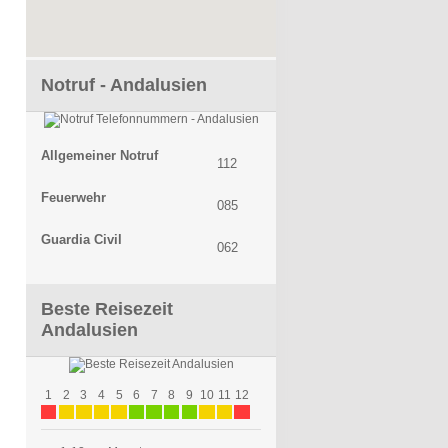
Notruf - Andalusien
Allgemeiner Notruf
112
Feuerwehr
085
Guardia Civil
062
Beste Reisezeit
Andalusien
1
2
3
4
5
6
7
8
9
10
11
12