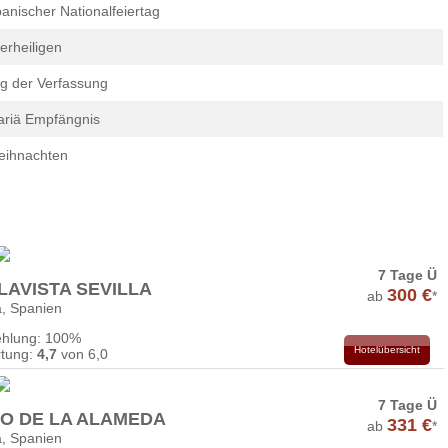
anischer Nationalfeiertag
lerheiligen
g der Verfassung
riä Empfängnis
eihnachten
7 Tage Ü
LAVISTA SEVILLA
300 €
ab
*
a, Spanien
hlung: 100%
Hotelübersicht
tung:
4,7
von 6,0
7 Tage Ü
IO DE LA ALAMEDA
331 €
ab
*
a, Spanien