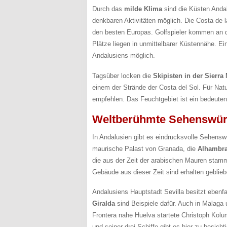
Durch das
milde Klima
sind die Küsten Anda
denkbaren Aktivitäten möglich. Die Costa de l
den besten Europas. Golfspieler kommen an de
Plätze liegen in unmittelbarer Küstennähe. Ei
Andalusiens möglich.
Tagsüber locken die
Skipisten in der Sierra
einem der Strände der Costa del Sol. Für Nat
empfehlen. Das Feuchtgebiet ist ein bedeutend
Weltberühmte Sehenswür
In Andalusien gibt es eindrucksvolle Sehensw
maurische Palast von Granada, die
Alhambr
die aus der Zeit der arabischen Mauren stam
Gebäude aus dieser Zeit sind erhalten geblie
Andalusiens Hauptstadt Sevilla besitzt ebenf
Giralda
sind Beispiele dafür. Auch in Malaga
Frontera nahe Huelva startete Christoph Kol
und seiner drei Schiffe gibt es hier zu besicht