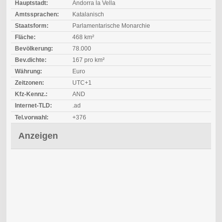
Hauptstadt:
Andorra la Vella
Amtssprachen:
Katalanisch
Staatsform:
Parlamentarische Monarchie
Fläche:
468 km²
Bevölkerung:
78.000
Bev.dichte:
167 pro km²
Währung:
Euro
Zeitzonen:
UTC+1
Kfz-Kennz.:
AND
Internet-TLD:
.ad
Tel.vorwahl:
+376
Anzeigen