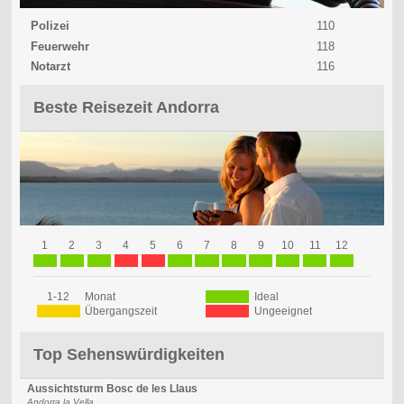
Polizei
110
Feuerwehr
118
Notarzt
116
Beste Reisezeit Andorra
1
2
3
4
5
6
7
8
9
10
11
12
1-12
Monat
Ideal
Übergangszeit
Ungeeignet
Top Sehenswürdigkeiten
Aussichtsturm Bosc de les Llaus
Andorra la Vella