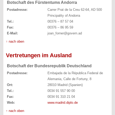
Botschaft des Fürstentums Andorra
Postadresse:
Carrer Prat de la Creu 62-64, AD 500
Principality of Andorra
Tel.:
00376 – 87 57 04
Fax:
00376 – 86 95 59
E-Mail:
joan_forner@govern.ad
↑ nach oben
Vertretungen im Ausland
Botschaft der Bundesrepublik Deutschland
Postadresse:
Embajada de la Républica Federal de
Alemania, Calle de Fortuny, 8
Ort:
28010 Madrid (Spanien)
Tel.:
0034 91 557 90 00
Fax:
0034 91 310 21 04
Web:
www.madrid.diplo.de
↑ nach oben