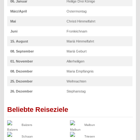
06. Januar
Heilige Drei Könige
März/April
Ostermontag
Mai
Christi Himmelfahrt
Juni
Fronleichnam
15. August
Mariä Himmelfahrt
08. September
Mariä Geburt
01. November
Allerheiligen
08. Dezember
Maria Empfängnis
25. Dezember
Weihnachten
26. Dezember
Stephanstag
Beliebte Reiseziele
Balzers
Malbun
Schaan
Triesen