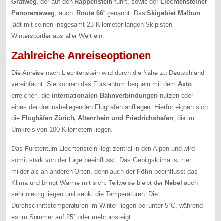
Gratweg
, der auf den
Rappenstein
führt, sowie der
Liechtensteiner
Panoramaweg
, auch „
Route 66
“ genannt. Das
Skigebiet Malbun
lädt mit seinen insgesamt 23 Kilometer langen Skipisten
Wintersportler aus aller Welt ein.
Zahlreiche Anreiseoptionen
Die Anreise nach Liechtenstein wird durch die Nähe zu Deutschland
vereinfacht. Sie können das Fürstentum bequem mit dem
Auto
erreichen, die
internationalen Bahnverbindungen
nutzen oder
eines der drei naheliegenden Flughäfen anfliegen. Hierfür eignen sich
die
Flughäfen Zürich, Altenrhein und Friedrichshafen
, die im
Umkreis von 100 Kilometern liegen.
Das Fürstentum Liechtenstein liegt zentral in den Alpen und wird
somit stark von der Lage beeinflusst. Das Gebirgsklima ist hier
milder als an anderen Orten, denn auch der
Föhn
beeinflusst das
Klima und bringt Wärme mit sich. Teilweise bleibt der
Nebel
auch
sehr niedrig liegen und senkt die Temperaturen. Die
Durchschnittstemperaturen im Winter liegen bei unter 5°C, während
es im Sommer auf 25° oder mehr ansteigt.