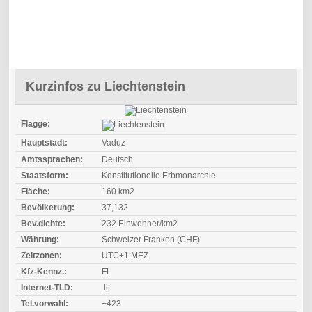
Kurzinfos zu Liechtenstein
Flagge:
Hauptstadt:
Vaduz
Amtssprachen:
Deutsch
Staatsform:
Konstitutionelle Erbmonarchie
Fläche:
160 km2
Bevölkerung:
37,132
Bev.dichte:
232 Einwohner/km2
Währung:
Schweizer Franken (CHF)
Zeitzonen:
UTC+1 MEZ
Kfz-Kennz.:
FL
Internet-TLD:
.li
Tel.vorwahl:
+423