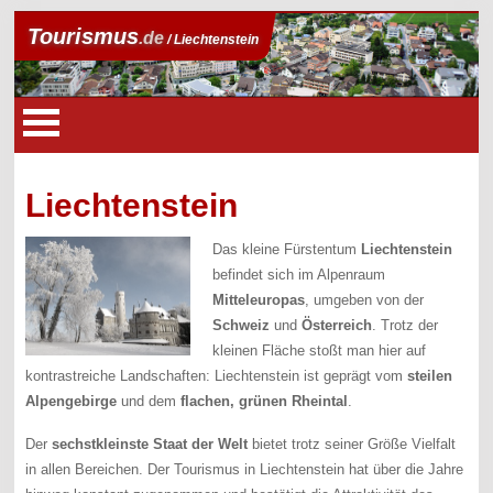
Tourismus
.de
/ Liechtenstein
Liechtenstein
Das kleine Fürstentum
Liechtenstein
befindet sich im Alpenraum
Mitteleuropas
, umgeben von der
Schweiz
und
Österreich
. Trotz der
kleinen Fläche stoßt man hier auf
kontrastreiche Landschaften: Liechtenstein ist geprägt vom
steilen
Alpengebirge
und dem
flachen, grünen Rheintal
.
Der
sechstkleinste Staat der Welt
bietet trotz seiner Größe Vielfalt
in allen Bereichen. Der Tourismus in Liechtenstein hat über die Jahre