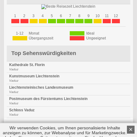
1
2
3
4
5
6
7
8
9
10
11
12
1-12
Monat
Ideal
Übergangszeit
Ungeeignet
Top Sehenswürdigkeiten
Kathedrale St. Florin
Vaduz
Kunstmuseum Liechtenstein
Vaduz
Liechtensteinisches Landesmuseum
Vaduz
Postmuseum des Fürstentums Liechtenstein
Vaduz
Schloss Vaduz
Vaduz
Wir verwenden Cookies, um Ihnen personalisierte Inhalte
×
anzeigen zu können, zur Webanalyse und für Marketingzwecke.