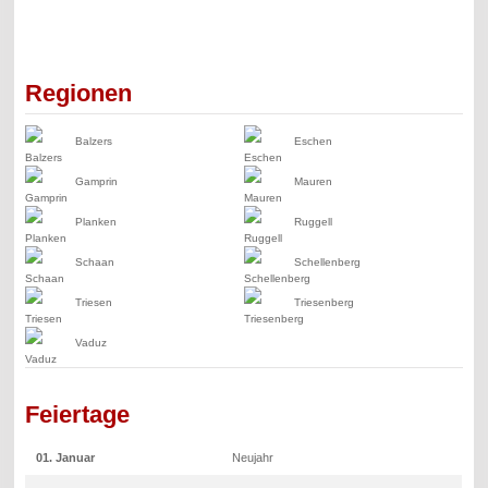
Regionen
Balzers
Eschen
Gamprin
Mauren
Planken
Ruggell
Schaan
Schellenberg
Triesen
Triesenberg
Vaduz
Feiertage
01. Januar
Neujahr