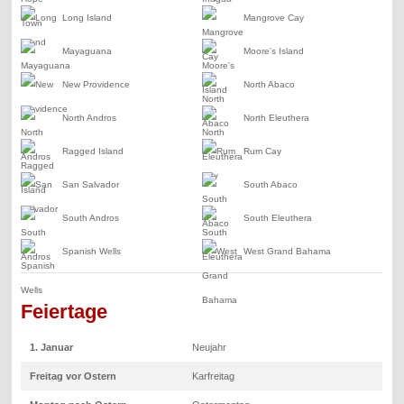
Long Island
Mangrove Cay
Mayaguana
Moore's Island
New Providence
North Abaco
North Andros
North Eleuthera
Ragged Island
Rum Cay
San Salvador
South Abaco
South Andros
South Eleuthera
Spanish Wells
West Grand Bahama
Feiertage
1. Januar
Neujahr
Freitag vor Ostern
Karfreitag