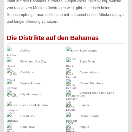
kann auf den Bahamas auftreten. Gegen diese Erkrankung, welche
von tagaktiven Mücken übertragen wird, gibt es jedoch keine
Schutzimpfung – man sollte sich mit entsprechenden Mückensprays
und langer Kleidung schützen.
Die Distrikte auf den Bahamas
Acklins
Berry Islands
Bimini und Cat Cay
Black Point
Cat Island
Central Abaco
Central Andros
Central Eleuthera
Crooked Island und Long
City of Freeport
Cay
East Grand Bahama
Exuma
Grand Cay
Harbour Island
Hope Town
Inagua