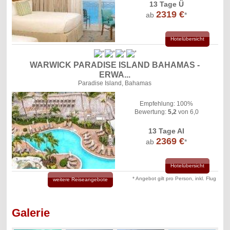
13 Tage Ü
2319 €
ab
*
Hotelübersicht
WARWICK PARADISE ISLAND BAHAMAS -
ERWA...
Paradise Island, Bahamas
Empfehlung: 100%
Bewertung:
5,2
von 6,0
13 Tage AI
2369 €
ab
*
Hotelübersicht
* Angebot gilt pro Person, inkl. Flug
weitere Reiseangebote
Galerie