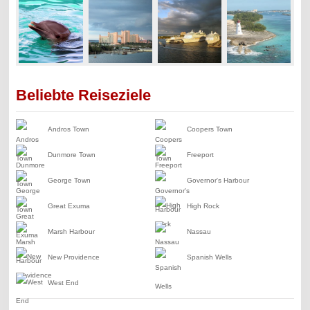
Beliebte Reiseziele
Andros Town
Coopers Town
Dunmore Town
Freeport
George Town
Governor's Harbour
Great Exuma
High Rock
Marsh Harbour
Nassau
New Providence
Spanish Wells
West End