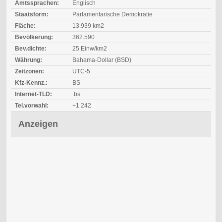
Amtssprachen:
Englisch
Staatsform:
Parlamentarische Demokratie
Fläche:
13.939 km2
Bevölkerung:
362.590
Bev.dichte:
25 Einw/km2
Währung:
Bahama-Dollar (BSD)
Zeitzonen:
UTC-5
Kfz-Kennz.:
BS
Internet-TLD:
.bs
Tel.vorwahl:
+1 242
Anzeigen