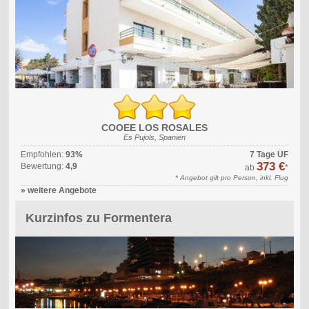
COOEE LOS ROSALES
Es Pujols, Spanien
Empfohlen:
93%
7 Tage ÜF
373 €
Bewertung:
4,9
ab
*
* Angebot gilt pro Person, inkl. Flug
» weitere Angebote
Kurzinfos zu Formentera