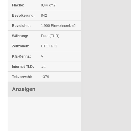
Fläche:
0,44 km2
Bevölkerung:
842
Bev.dichte:
1.900 Einwohner/km2
Währung:
Euro (EUR)
Zeitzonen:
UTC+1/+2
Kfz-Kennz.:
V
Internet-TLD:
.va
Tel.vorwahl:
+379
Anzeigen