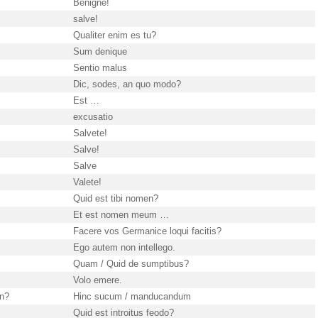
Benigne!
salve!
Qualiter enim es tu?
Sum denique
Sentio malus
Dic, sodes, an quo modo?
Est …
excusatio
Salvete!
Salve!
Salve
Valete!
Quid est tibi nomen?
Et est nomen meum …
Facere vos Germanice loqui facitis?
Ego autem non intellego.
Quam / Quid de sumptibus?
Volo emere.
en?
Hinc sucum / manducandum
Quid est introitus feodo?