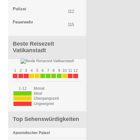
Polizei
112
Feuerwehr
115
Beste Reisezeit
Vatikanstadt
1
2
3
4
5
6
7
8
9
10
11
12
1-12
Monat
Ideal
Übergangszeit
Ungeeignet
Top Sehenswürdigkeiten
Apostolischer Palast