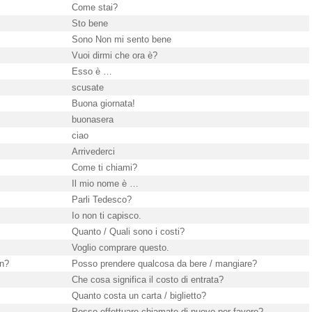
Come stai?
Sto bene
Sono Non mi sento bene
Vuoi dirmi che ora è?
Esso è …
scusate
Buona giornata!
buonasera
ciao
Arrivederci
Come ti chiami?
Il mio nome è …
Parli Tedesco?
Io non ti capisco.
Quanto / Quali sono i costi?
Voglio comprare questo.
en?
Posso prendere qualcosa da bere / mangiare?
Che cosa significa il costo di entrata?
Quanto costa un carta / biglietto?
Posso effettuare chiamate di nuovo per favore?