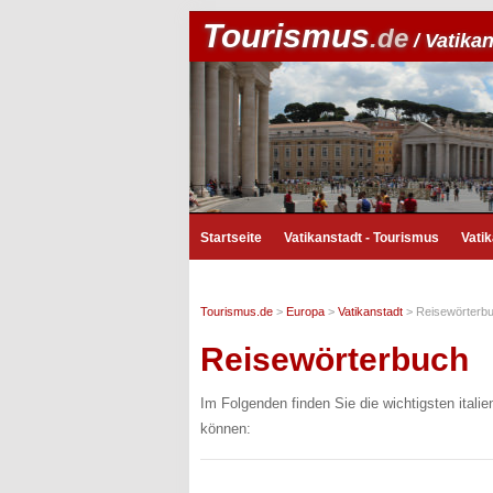
Tourismus
.de
/ Vatika
Startseite
Vatikanstadt - Tourismus
Vati
Tourismus.de
>
Europa
>
Vatikanstadt
>
Reisewörterb
Reisewörterbuch
Im Folgenden finden Sie die wichtigsten itali
können: