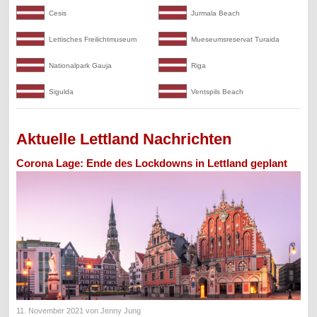
Cesis
Jurmala Beach
Lettisches Freilichtmuseum
Mueseumsreservat Turaida
Nationalpark Gauja
Riga
Sigulda
Ventspils Beach
Aktuelle Lettland Nachrichten
Corona Lage: Ende des Lockdowns in Lettland geplant
11. November 2021
von Jenny Jung