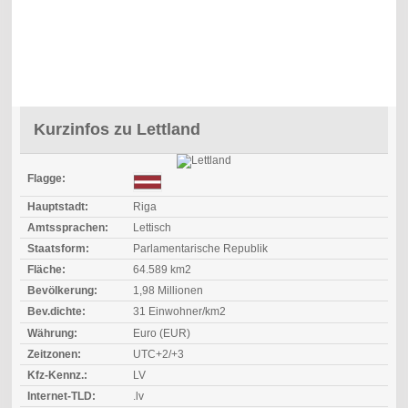
Kurzinfos zu Lettland
Flagge:
Hauptstadt:
Riga
Amtssprachen:
Lettisch
Staatsform:
Parlamentarische Republik
Fläche:
64.589 km2
Bevölkerung:
1,98 Millionen
Bev.dichte:
31 Einwohner/km2
Währung:
Euro (EUR)
Zeitzonen:
UTC+2/+3
Kfz-Kennz.:
LV
Internet-TLD:
.lv