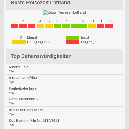
Beste Reisezeit Lettland
1
2
3
4
5
6
7
8
9
10
11
12
1-12
Monat
Ideal
Übergangszeit
Ungeeignet
Top Sehenswürdigkeiten
Alberta Lela
Riga
Altstadt von Riga
Riga
Freiheitsdenkmal
Riga
Geburtskathedrale
Riga
House of Blackheads
Riga
Kgb Building File No.1914/2014
Riga