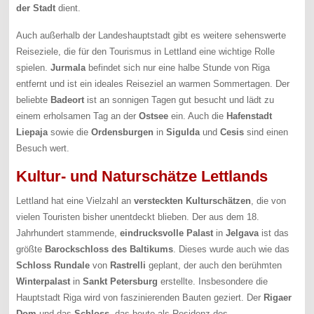
der
Stadt
dient.
Auch außerhalb der Landeshauptstadt gibt es weitere sehenswerte
Reiseziele, die für den Tourismus in Lettland eine wichtige Rolle
spielen.
Jurmala
befindet sich nur eine halbe Stunde von Riga
entfernt und ist ein ideales Reiseziel an warmen Sommertagen. Der
beliebte
Badeort
ist an sonnigen Tagen gut besucht und lädt zu
einem erholsamen Tag an der
Ostsee
ein. Auch die
Hafenstadt
Liepaja
sowie die
Ordensburgen
in
Sigulda
und
Cesis
sind einen
Besuch wert.
Kultur- und Naturschätze Lettlands
Lettland hat eine Vielzahl an
versteckten
Kulturschätzen
, die von
vielen Touristen bisher unentdeckt blieben. Der aus dem 18.
Jahrhundert stammende,
eindrucksvolle
Palast
in
Jelgava
ist das
größte
Barockschloss
des Baltikums
. Dieses wurde auch wie das
Schloss Rundale
von
Rastrelli
geplant, der auch den berühmten
Winterpalast
in
Sankt Petersburg
erstellte. Insbesondere die
Hauptstadt Riga wird von faszinierenden Bauten geziert. Der
Rigaer
Dom
und das
Schloss
, das heute als Residenz des