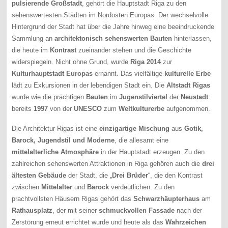
pulsierende
Großstadt
, gehört die Hauptstadt Riga zu den
sehenswertesten Städten im Nordosten Europas. Der wechselvolle
Hintergrund der Stadt hat über die Jahre hinweg eine beeindruckende
Sammlung an
architektonisch
sehenswerten
Bauten
hinterlassen,
die heute im
Kontrast
zueinander stehen und die Geschichte
widerspiegeln. Nicht ohne Grund, wurde
Riga
2014
zur
Kulturhauptstadt
Europas
ernannt. Das vielfältige
kulturelle
Erbe
lädt zu Exkursionen in der lebendigen Stadt ein. Die
Altstadt
Rigas
wurde wie die prächtigen
Bauten
im
Jugenstilviertel
der
Neustadt
bereits
1997
von der
UNESCO
zum
Weltkulturerbe
aufgenommen.
Die Architektur Rigas ist eine
einzigartige
Mischung
aus
Gotik,
Barock, Jugendstil und Moderne
, die allesamt eine
mittelalterliche
Atmosphäre
in der Hauptstadt erzeugen. Zu den
zahlreichen sehenswerten Attraktionen in Riga gehören auch die
drei
ältesten Gebäude
der Stadt, die „
Drei Brüder
“, die den Kontrast
zwischen
Mittelalter
und
Barock
verdeutlichen. Zu den
prachtvollsten Häusern Rigas gehört das
Schwarzhäupterhaus
am
Rathausplatz
, der mit seiner
schmuckvollen
Fassade
nach der
Zerstörung erneut errichtet wurde und heute als das
Wahrzeichen