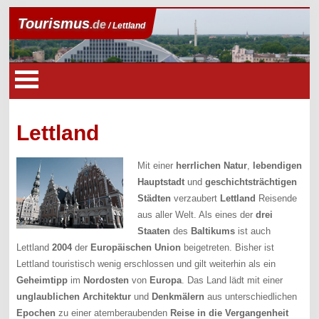
Tourismus
.de
/ Lettland
Lettland
Mit einer
herrlichen
Natur
,
lebendigen
Hauptstadt
und
geschichtsträchtigen
Städten
verzaubert
Lettland
Reisende
aus aller Welt. Als eines der
drei
Staaten
des
Baltikums
ist auch
Lettland
2004
der
Europäischen Union
beigetreten. Bisher ist
Lettland touristisch wenig erschlossen und gilt weiterhin als ein
Geheimtipp
im
Nordosten
von
Europa
. Das Land lädt mit einer
unglaublichen
Architektur
und
Denkmälern
aus unterschiedlichen
Epochen
zu einer atemberaubenden
Reise in die Vergangenheit