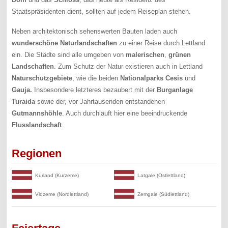
Staatspräsidenten dient, sollten auf jedem Reiseplan stehen.
Neben architektonisch sehenswerten Bauten laden auch
wunderschöne
Naturlandschaften
zu einer Reise durch Lettland
ein. Die Städte sind alle umgeben von
malerischen
,
grünen
Landschaften
. Zum Schutz der Natur existieren auch in Lettland
Naturschutzgebiete
, wie die beiden
Nationalparks Cesis
und
Gauja.
Insbesondere letzteres bezaubert mit der
Burganlage
Turaida
sowie der, vor Jahrtausenden entstandenen
Gutmannshöhle
. Auch durchläuft hier eine beeindruckende
Flusslandschaft
.
Regionen
Kurland (Kurzeme)
Latgale (Ostlettland)
Vidzeme (Nordlettland)
Zemgale (Südlettland)