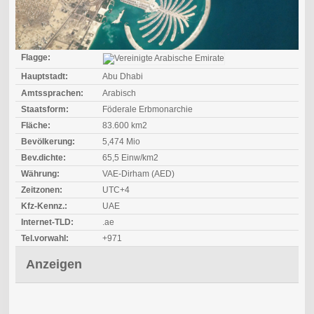
Flagge:
Hauptstadt:
Abu Dhabi
Amtssprachen:
Arabisch
Staatsform:
Föderale Erbmonarchie
Fläche:
83.600 km2
Bevölkerung:
5,474 Mio
Bev.dichte:
65,5 Einw/km2
Währung:
VAE-Dirham (AED)
Zeitzonen:
UTC+4
Kfz-Kennz.:
UAE
Internet-TLD:
.ae
Tel.vorwahl:
+971
Anzeigen