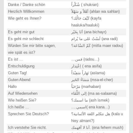
Danke / Danke schön
شُكْراً ( shukran)
Herzlich Willkommen
أهْلاً و سَهْلاً (ahlan wa sahlan)
Wie geht es Ihnen?
كَيْفَ حَالُك؟ (kayfa
haaluka/haaluki)
Es geht mir gut
أنَا بِخَيْر (ana bichayr)
Es geht mir schlecht
لَسْتُ عَلى ما يُرام (ana radi)
Würden Sie mir bitte sagen,
كَمْ السَّاعَة؟ (mitla maer radou)
wie spät es ist?
Es ist …
…فمن (radou…)
Entschuldigung
اِعْتِذار ( ena asifa)
Guten Tag!
نَهَاراً سَعِيْدَاً (aslama)
Guten Abend
مَسَاءُ الخَير (msa-el-cher)
Hallo
مَرْحَبَاً (marhaban)
Auf Wiedersehen
إلى اللِّقَاء (ma as-salaama)
Wie heißen Sie?
ما اسمك؟ (ash ismek)
Ich heiße …
….اسمي( ena kana…)
Sprechen Sie Deutsch?
هل تتكلم اللغة الألمانية؟ (kala u
hiey almani?)
Ich verstehe Sie nicht.
أنا لا أفهمك. (ena fehem mush)