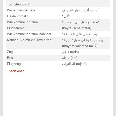
Touristenbüro?
Wo ist der nächste
أين هو أقرب جهاز الصراف
Geldautomat?
الآلي؟
Wie komme ich zum
كيفية الوصول إلى المطار؟
Flughafen?
(kayfa ischa matar)
Wie komme ich zum Bahnhof?
كيف تحصل على المحطة؟
Können Sie mir ein Taxi rufen?
ويمكن دعوة لي سيارة أجرة؟
(tnayem kalamna taxi?)
Zug
قطار (train)
Bus
حافلة (car)
Flugzeug
الطائرات (tajara)
↑ nach oben