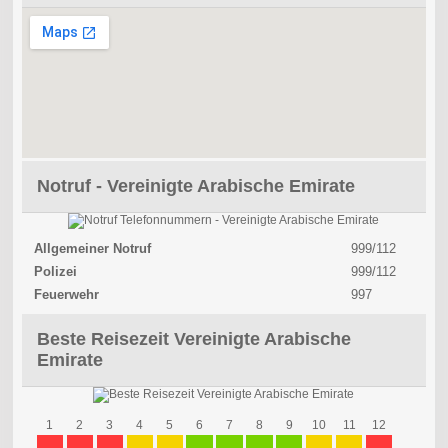
Notruf - Vereinigte Arabische Emirate
Allgemeiner Notruf
999/112
Polizei
999/112
Feuerwehr
997
Beste Reisezeit Vereinigte Arabische
Emirate
1
2
3
4
5
6
7
8
9
10
11
12