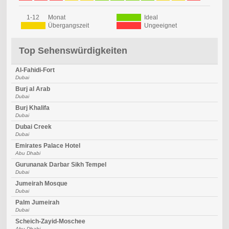
1-12
Monat
Ideal
Übergangszeit
Ungeeignet
Top Sehenswürdigkeiten
Al-Fahidi-Fort
Dubai
Burj al Arab
Dubai
Burj Khalifa
Dubai
Dubai Creek
Dubai
Emirates Palace Hotel
Abu Dhabi
Gurunanak Darbar Sikh Tempel
Dubai
Jumeirah Mosque
Dubai
Palm Jumeirah
Dubai
Scheich-Zayid-Moschee
Abu Dhabi