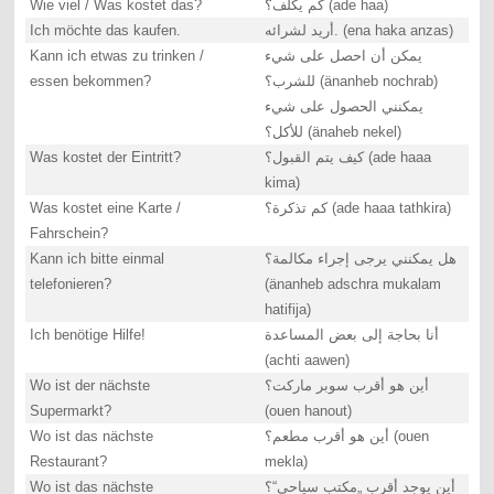
Wie viel / Was kostet das?
كم يكلف؟ (ade haa)
Ich möchte das kaufen.
أريد لشرائه. (ena haka anzas)
Kann ich etwas zu trinken /
يمكن أن احصل على شيء
essen bekommen?
للشرب؟ (änanheb nochrab)
يمكنني الحصول على شيء
للأكل؟ (änaheb nekel)
Was kostet der Eintritt?
كيف يتم القبول؟ (ade haaa
kima)
Was kostet eine Karte /
كم تذكرة؟ (ade haaa tathkira)
Fahrschein?
Kann ich bitte einmal
هل يمكنني يرجى إجراء مكالمة؟
telefonieren?
(änanheb adschra mukalam
hatifija)
Ich benötige Hilfe!
أنا بحاجة إلى بعض المساعدة
(achti aawen)
Wo ist der nächste
أين هو أقرب سوبر ماركت؟
Supermarkt?
(ouen hanout)
Wo ist das nächste
أين هو أقرب مطعم؟ (ouen
Restaurant?
mekla)
Wo ist das nächste
أين يوجد أقرب „مكتب سياحي“؟