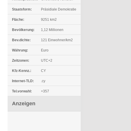
Staatsform:
Präsidiale Demokratie
Fläche:
9251 km2
Bevölkerung:
1,12 Millionen
Bev.dichte:
121 Einwohner/km2
Währung:
Euro
Zeitzonen:
UTC+2
Kfz-Kennz.:
CY
Internet-TLD:
.cy
Tel.vorwahl:
+357
Anzeigen