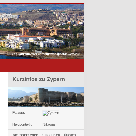
Ihr touristisches Informationsportal weltweit
Kurzinfos zu Zypern
Flagge:
Hauptstadt:
Nikosia
Amtssprachen:
Griechisch, Türksich