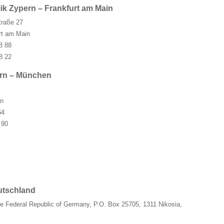
k Zypern – Frankfurt am Main
traße 27
rt am Main
8 88
8 22
ern – München
n
64
 90
utschland
e Federal Republic of Germany, P.O. Box 25705, 1311 Nikosia,