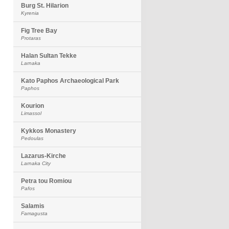
Burg St. Hilarion
Kyrenia
Fig Tree Bay
Protaras
Halan Sultan Tekke
Larnaka
Kato Paphos Archaeological Park
Paphos
Kourion
Limassol
Kykkos Monastery
Pedoulas
Lazarus-Kirche
Larnaka City
Petra tou Romiou
Pafos
Salamis
Famagusta