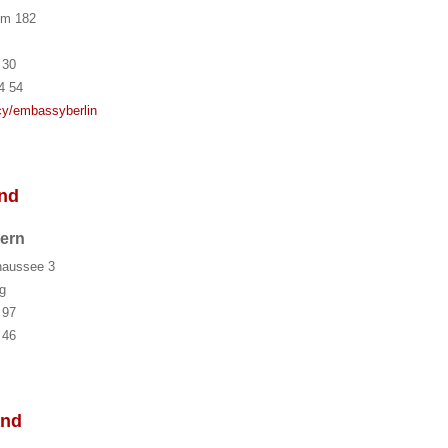
mm 182
 30
4 54
y/embassyberlin
and
pern
aussee 3
g
 97
 46
and