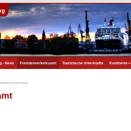
rg
g - News
Fremdenverkehrsamt
Touristische Unterkünfte
Kontinente
»
remdenverkehrsamt
amt