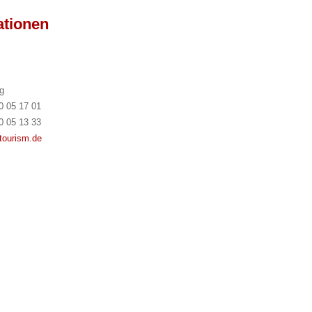
ationen
g
0 05 17 01
0 05 13 33
tourism.de