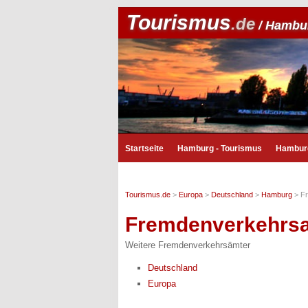
Tourismus
.de
/ Hambu
Startseite
Hamburg - Tourismus
Hambur
Tourismus.de
>
Europa
>
Deutschland
>
Hamburg
>
F
Fremdenverkehrs
Weitere Fremdenverkehrsämter
Deutschland
Europa