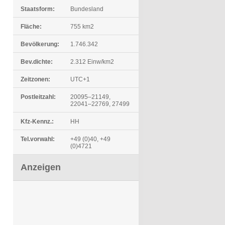
Staatsform:
Bundesland
Fläche:
755 km2
Bevölkerung:
1.746.342
Bev.dichte:
2.312 Einw/km2
Zeitzonen:
UTC+1
Postleitzahl:
20095–21149,
22041–22769, 27499
Kfz-Kennz.:
HH
Tel.vorwahl:
+49 (0)40, +49
(0)4721
Anzeigen