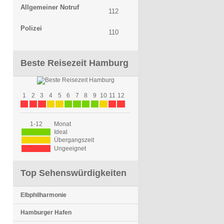
Allgemeiner Notruf
112
Polizei
110
Beste Reisezeit Hamburg
1
2
3
4
5
6
7
8
9
10
11
12
1-12
Monat
Ideal
Übergangszeit
Ungeeignet
Top Sehenswürdigkeiten
Elbphilharmonie
Hamburger Hafen