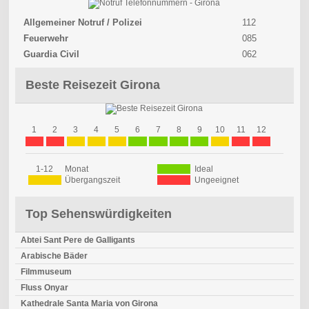
Allgemeiner Notruf / Polizei
112
Feuerwehr
085
Guardia Civil
062
Beste Reisezeit Girona
1
2
3
4
5
6
7
8
9
10
11
12
1-12
Monat
Ideal
Übergangszeit
Ungeeignet
Top Sehenswürdigkeiten
Abtei Sant Pere de Galligants
Arabische Bäder
Filmmuseum
Fluss Onyar
Kathedrale Santa Maria von Girona