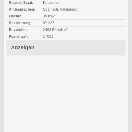
Region / Staat:
Katalonien
Amtssprachen:
Spanisch, Katalanisch
Fläche:
39 km2
Bevölkerung:
97.227
Bev.dichte:
2493 Einw/km2
Postleitzahl:
17001
Anzeigen