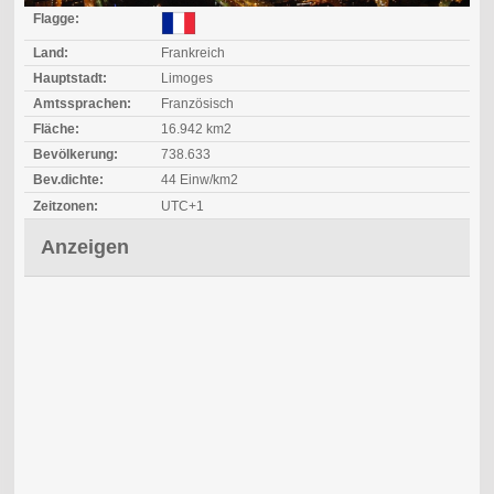
Flagge:
Land:
Frankreich
Hauptstadt:
Limoges
Amtssprachen:
Französisch
Fläche:
16.942 km2
Bevölkerung:
738.633
Bev.dichte:
44 Einw/km2
Zeitzonen:
UTC+1
Anzeigen