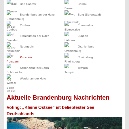
Bad Saarow
Bernau
Brandenburg an der Havel
Burg (Spreewald)
Cottbus
Eberswalde
Frankfurt an der Oder
Lübben
Neuruppin
Oranienburg
Potsdam
Rheinsberg
Schöneiche bei Berlin
Templin
Werder an der Havel
Aktuelle Brandenburg Nachrichten
Voting: „Kleine Ostsee“ ist beliebtester See
Deutschlands