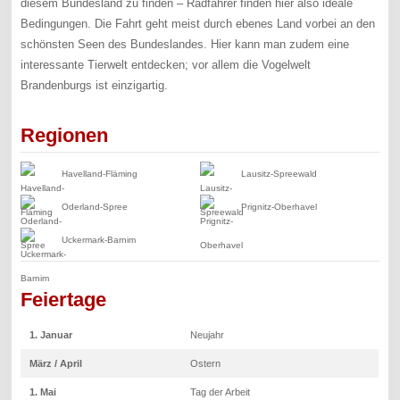
diesem Bundesland zu finden – Radfahrer finden hier also ideale
Bedingungen. Die Fahrt geht meist durch ebenes Land vorbei an den
schönsten Seen des Bundeslandes. Hier kann man zudem eine
interessante Tierwelt entdecken; vor allem die Vogelwelt
Brandenburgs ist einzigartig.
Regionen
Havelland-Fläming
Lausitz-Spreewald
Oderland-Spree
Prignitz-Oberhavel
Uckermark-Barnim
Feiertage
1. Januar
Neujahr
März / April
Ostern
1. Mai
Tag der Arbeit