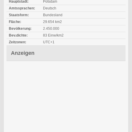
Hauptstadt:
Potsdam
Amtssprachen:
Deutsch
Staatsform:
Bundesland
Fläche:
29.654 km2
Bevölkerung:
2.450.000
Bev.dichte:
83 Einw/km2
Zeitzonen:
UTC+1
Anzeigen