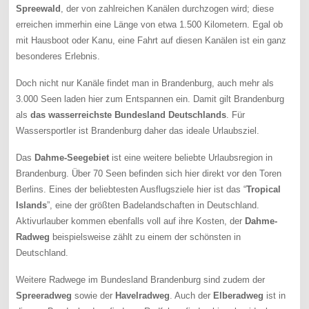
Spreewald
, der von zahlreichen Kanälen durchzogen wird; diese
erreichen immerhin eine Länge von etwa 1.500 Kilometern. Egal ob
mit Hausboot oder Kanu, eine Fahrt auf diesen Kanälen ist ein ganz
besonderes Erlebnis.
Doch nicht nur Kanäle findet man in Brandenburg, auch mehr als
3.000 Seen laden hier zum Entspannen ein. Damit gilt Brandenburg
als
das wasserreichste Bundesland Deutschlands
. Für
Wassersportler ist Brandenburg daher das ideale Urlaubsziel.
Das
Dahme-Seegebiet
ist eine weitere beliebte Urlaubsregion in
Brandenburg. Über 70 Seen befinden sich hier direkt vor den Toren
Berlins. Eines der beliebtesten Ausflugsziele hier ist das “
Tropical
Islands
”, eine der größten Badelandschaften in Deutschland.
Aktivurlauber kommen ebenfalls voll auf ihre Kosten, der
Dahme-
Radweg
beispielsweise zählt zu einem der schönsten in
Deutschland.
Weitere Radwege im Bundesland Brandenburg sind zudem der
Spreeradweg
sowie der
Havelradweg
. Auch der
Elberadweg
ist in