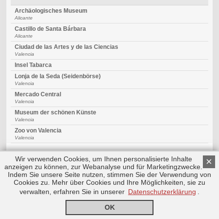
Archäologisches Museum
Alicante
Castillo de Santa Bárbara
Alicante
Ciudad de las Artes y de las Ciencias
Valencia
Insel Tabarca
Lonja de la Seda (Seidenbörse)
Valencia
Mercado Central
Valencia
Museum der schönen Künste
Valencia
Zoo von Valencia
Valencia
Wir verwenden Cookies, um Ihnen personalisierte Inhalte
×
anzeigen zu können, zur Webanalyse und für Marketingzwecke.
Indem Sie unsere Seite nutzen, stimmen Sie der Verwendung von
Cookies zu. Mehr über Cookies und Ihre Möglichkeiten, sie zu
Copyright © 2026 by Triplemind GmbH
Nach oben
Impressum
|
Datenschutz
verwalten, erfahren Sie in unserer
Datenschutzerklärung
.
OK