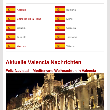
Alicante
Burriana
Castellón de la Plana
Elche
Gandía
Orihuela
Torrente
Torrevieja
Valencia
Villareal
Aktuelle Valencia Nachrichten
Feliz Navidad – Mediterrane Weihnachten in Valencia