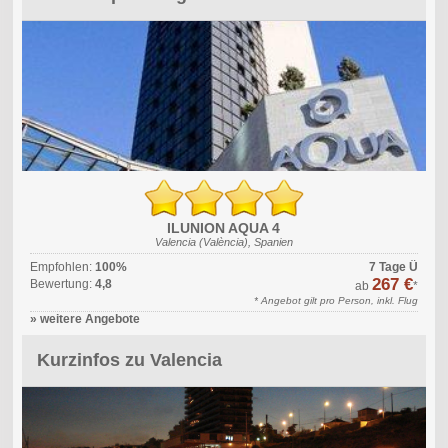
ILUNION AQUA 4
Valencia (València), Spanien
Empfohlen:
100%
7 Tage Ü
267 €
Bewertung:
4,8
ab
*
* Angebot gilt pro Person, inkl. Flug
» weitere Angebote
Kurzinfos zu Valencia