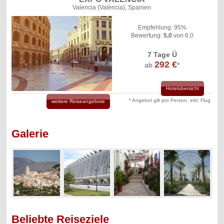
Valencia (València), Spanien
Empfehlung: 95%
Bewertung:
5,0
von 6,0
7 Tage Ü
292 €
ab
*
Hotelübersicht
* Angebot gilt pro Person, inkl. Flug
weitere Reiseangebote
Galerie
Beliebte Reiseziele