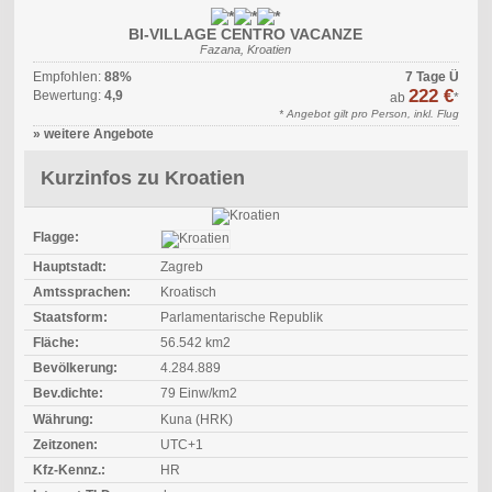
BI-VILLAGE CENTRO VACANZE
Fazana, Kroatien
Empfohlen:
88%
7 Tage Ü
222 €
Bewertung:
4,9
ab
*
* Angebot gilt pro Person, inkl. Flug
» weitere Angebote
Kurzinfos zu Kroatien
Flagge:
Hauptstadt:
Zagreb
Amtssprachen:
Kroatisch
Staatsform:
Parlamentarische Republik
Fläche:
56.542 km2
Bevölkerung:
4.284.889
Bev.dichte:
79 Einw/km2
Währung:
Kuna (HRK)
Zeitzonen:
UTC+1
Kfz-Kennz.:
HR