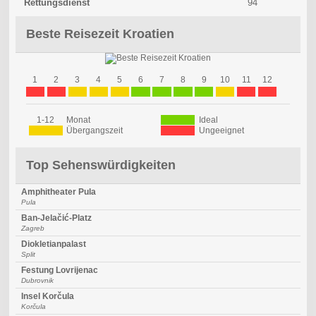
Rettungsdienst
94
Beste Reisezeit Kroatien
1
2
3
4
5
6
7
8
9
10
11
12
1-12
Monat
Ideal
Übergangszeit
Ungeeignet
Top Sehenswürdigkeiten
Amphitheater Pula
Pula
Ban-Jelačić-Platz
Zagreb
Diokletianpalast
Split
Festung Lovrijenac
Dubrovnik
Insel Korčula
Korčula