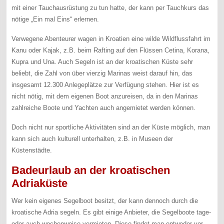
mit einer Tauchausrüstung zu tun hatte, der kann per Tauchkurs das
nötige „Ein mal Eins“ erlernen.
Verwegene Abenteurer wagen in Kroatien eine wilde Wildflussfahrt im
Kanu oder Kajak, z.B. beim Rafting auf den Flüssen Cetina, Korana,
Kupra und Una. Auch Segeln ist an der kroatischen Küste sehr
beliebt, die Zahl von über vierzig Marinas weist darauf hin, das
insgesamt 12.300 Anlegeplätze zur Verfügung stehen. Hier ist es
nicht nötig, mit dem eigenen Boot anzureisen, da in den Marinas
zahlreiche Boote und Yachten auch angemietet werden können.
Doch nicht nur sportliche Aktivitäten sind an der Küste möglich, man
kann sich auch kulturell unterhalten, z.B. in Museen der
Küstenstädte.
Badeurlaub an der kroatischen
Adriaküste
Wer kein eigenes Segelboot besitzt, der kann dennoch durch die
kroatische Adria segeln. Es gibt einige Anbieter, die Segelboote tage-
oder auch wochenweise vermieten. Diese findet man entweder vor