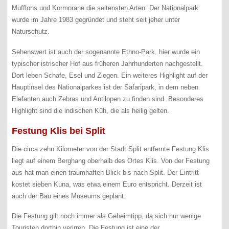
Mufflons und Kormorane die seltensten Arten. Der Nationalpark
wurde im Jahre 1983 gegründet und steht seit jeher unter
Naturschutz.
Sehenswert ist auch der sogenannte Ethno-Park, hier wurde ein
typischer istrischer Hof aus früheren Jahrhunderten nachgestellt.
Dort leben Schafe, Esel und Ziegen. Ein weiteres Highlight auf der
Hauptinsel des Nationalparkes ist der Safaripark, in dem neben
Elefanten auch Zebras und Antilopen zu finden sind. Besonderes
Highlight sind die indischen Küh, die als heilig gelten.
Festung Klis bei Split
Die circa zehn Kilometer von der Stadt Split entfernte Festung Klis
liegt auf einem Berghang oberhalb des Ortes Klis. Von der Festung
aus hat man einen traumhaften Blick bis nach Split. Der Eintritt
kostet sieben Kuna, was etwa einem Euro entspricht. Derzeit ist
auch der Bau eines Museums geplant.
Die Festung gilt noch immer als Geheimtipp, da sich nur wenige
Touristen dorthin verirren. Die Festung ist eine der