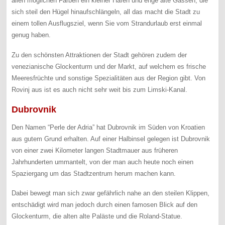
allen möglichen Farben ein kleiner Hafen und enge alte Gassen, die
sich steil den Hügel hinaufschlängeln, all das macht die Stadt zu
einem tollen Ausflugsziel, wenn Sie vom Strandurlaub erst einmal
genug haben.
Zu den schönsten Attraktionen der Stadt gehören zudem der
venezianische Glockenturm und der Markt, auf welchem es frische
Meeresfrüchte und sonstige Spezialitäten aus der Region gibt. Von
Rovinj aus ist es auch nicht sehr weit bis zum Limski-Kanal.
Dubrovnik
Den Namen “Perle der Adria” hat Dubrovnik im Süden von Kroatien
aus gutem Grund erhalten. Auf einer Halbinsel gelegen ist Dubrovnik
von einer zwei Kilometer langen Stadtmauer aus früheren
Jahrhunderten ummantelt, von der man auch heute noch einen
Spaziergang um das Stadtzentrum herum machen kann.
Dabei bewegt man sich zwar gefährlich nahe an den steilen Klippen,
entschädigt wird man jedoch durch einen famosen Blick auf den
Glockenturm, die alten alte Paläste und die Roland-Statue.