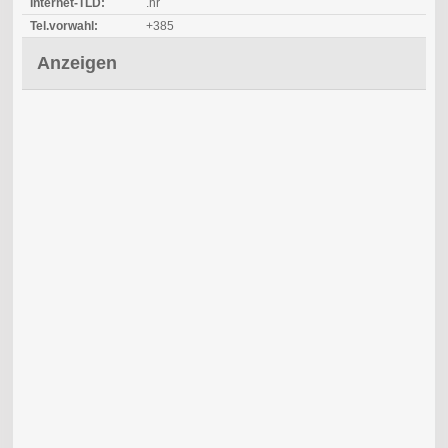
Internet-TLD:
.hr
Tel.vorwahl:
+385
Anzeigen