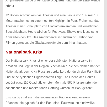
Amphitheater wurde unter Kaiser Augustus rund um die Zeitenwende
erbaut.
72 Bögen schmücken das Theater und eine Größe von 132 mal 106
Meter machen es zu einem echten Highlight in Pula. Früher war das
Theater meist Schauplatz von Gladiatorenkämpfen und künstlichen
Seeschlachten. Heute wird es für Festivals, Shows und klassische
Konzerten genutzt. Das Amphitheater ist zudem oft Drehort von
Filmen gewesen, die Gladiatorenkämpfe zum Inhalt hatten.
Nationalpark Krka
Der Nationalpark Krka ist einer der schönsten Nationalparks in
Kroatien und liegt in der Region Sibenik-Knin. Seinen Namen hat der
Nationalpark dem Krka-Fluss zu verdanken, der durch den Park fließt
und seine typischen Eigenschaften zeigt. Die Fläche des Parkes
beträgt etwa 110 Quadratkilometer. Mehr als 860 Pflanzenarten der
adriatischen und mediterranen Gattung wurden im Park gezählt.
Einzigartig sind auch die sogenannten Rauhwackenbarrieren-
Pflanzen, die typisch für den Park sind. Rauhwacken sind weiße