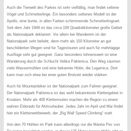
Auch die Tierwelt des Parkes ist sehr vielfältig, man findet seltene
Vögel und Schmetterlinge. Ein besonders seltenes Modell ist der
Apollo, eine bunte, in allen Farben schimmernde Schmetterlingsart.
Seit dem Jahr 1949 ist das circa 100 Quadratkilometer große Gebiet
als Nationalpark deklariert. Vor allem bei Wanderern ist der
Nationalpark sehr beliebt, denn mehr als 150 Kilometer an gut
beschilderten Wegen sind für Tagestouren und auch für mehrtägige
Ausflüge sehr gut geeignet. Ganz besonders lohnenswert ist eine
Wanderung durch die Schlucht Velika Paklenica. Den Weg säumen
viele Wassermühlen und eine bekannte Hütte, die Lugarnica. Dort
kann man sich etwa bei einer guten Brotzeit wieder stärken.
Auch für Mountainbiker ist der Nationalpark zum Fahren geeignet.
Der Nationalpark Paklenica ist das wohl bekannteste Klettergebiet in
Kroatien. Mehr als 400 Kletterrouten machen die Region zu einem
wahren Eldorado für Aktivurlauber. Jedes Jahr im April und Mai findet
hier ein Kletterwettbewerb, der „Big Wall Speed Climbing“ statt.
Von den 70 Höhlen im Park kann allerdings nur die Manita Pec von