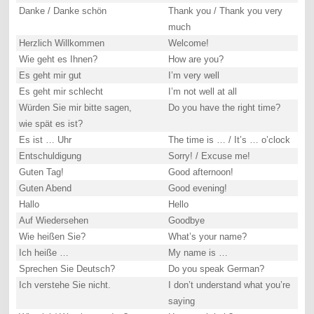
Danke / Danke schön
Thank you / Thank you very
much
Herzlich Willkommen
Welcome!
Wie geht es Ihnen?
How are you?
Es geht mir gut
I’m very well
Es geht mir schlecht
I’m not well at all
Würden Sie mir bitte sagen,
Do you have the right time?
wie spät es ist?
Es ist … Uhr
The time is … / It’s … o’clock
Entschuldigung
Sorry! / Excuse me!
Guten Tag!
Good afternoon!
Guten Abend
Good evening!
Hallo
Hello
Auf Wiedersehen
Goodbye
Wie heißen Sie?
What’s your name?
Ich heiße …
My name is …
Sprechen Sie Deutsch?
Do you speak German?
Ich verstehe Sie nicht.
I don’t understand what you’re
saying