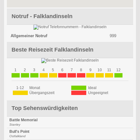
Notruf - Falklandinseln
Allgemeiner Notruf
999
Beste Reisezeit Falklandinseln
1
2
3
4
5
6
7
8
9
10
11
12
1-12
Monat
Ideal
Übergangszeit
Ungeeignet
Top Sehenswürdigkeiten
Battle Memorial
Stanley
Bull's Point
Ostfalkland