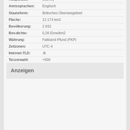
Amtssprachen:
Englisch
Staatsform:
Britisches Überseegebiet
Fläche:
12.173 km2
Bevölkerung:
2.932
Bev.dichte:
0,26 Einw/km2
Währung:
Falkland-Pfund (FKP)
Zeitzonen:
UTC-4
Internet-TLD:
.fk
Tel.vorwahl:
+500
Anzeigen