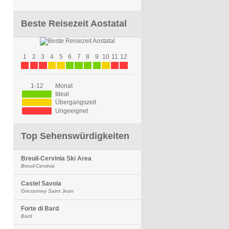
Beste Reisezeit Aostatal
1
2
3
4
5
6
7
8
9
10
11
12
1-12
Monat
Ideal
Übergangszeit
Ungeeignet
Top Sehenswürdigkeiten
Breuil-Cervinia Ski Area
Breuil-Cervinia
Castel Savoia
Gressoney Saint Jean
Forte di Bard
Bard