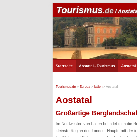
Tourismus
.de
/ Aostata
Startseite
Aostatal - Tourismus
Aostatal
Tourismus.de
>
Europa
>
Italien
>
Aostatal
Aostatal
Großartige Berglandschaf
Im Nordwesten von Italien befindet sich die 
kleinste Region des Landes. Hauptstadt der i