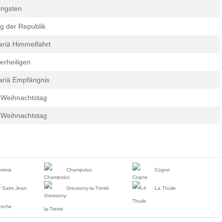
ingsten
g der Republik
riä Himmelfahrt
lerheiligen
riä Empfängnis
 Weihnachtstag
 Weihnachtstag
rvinia
Champoluc
Cogne
 Saint Jean
Gressony-la-Trinité
La Thuile
enche