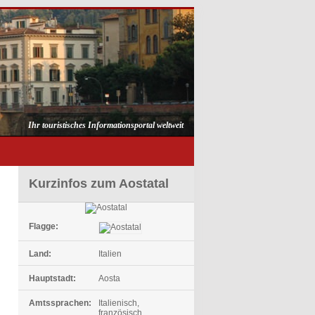
Ihr touristisches Informationsportal weltweit
Kurzinfos zum Aostatal
Flagge:
Land:
Italien
Hauptstadt:
Aosta
Amtssprachen:
Italienisch,
französisch