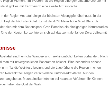
die Region Piemont, im Westen hat die Region eine gemeinsame Grenze mit
statal gibt es mit französisch eine zweite Amtssprache.
in der Region Aostatal einige der höchsten Alpengipfel überhaupt. In der
h liegt der höchste Gipfel. Es ist der 4748 Meter hohe Mont Blanc de
et sich mit dem Nationalpark Gran Paradiso ein einzigartiges Naturparadies
 Orte der Region konzentrieren sich auf das zentrale Tal der Dora Baltea mit
bnisse
Aostatal
sind herrliche Wander- und Trekkingmöglichkeiten vorhanden. Nach
rd man mit unvergesslichen Panoramen belohnt. Eine besonders schöne
enn im Tal die Weinlese beginnt und die Laubfärbung die Region in einen
en Nervenkitzel sorgen verschiedene Outdoor-Aktivitäten. Auf den
uren angeboten, Mountainbiker können bei rasanten Abfahrten ihr Können
eiger haben die Qual der Wahl.