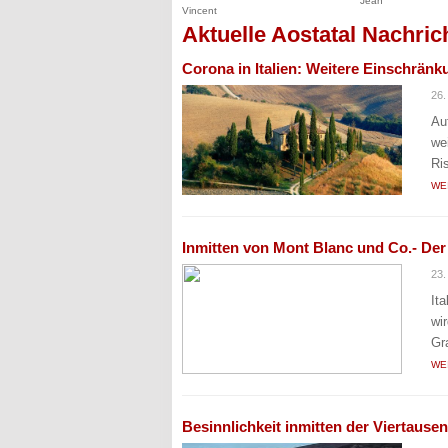
Aktuelle Aostatal Nachric
Corona in Italien: Weitere Einschrän
26.
Au
we
Ri
WE
Inmitten von Mont Blanc und Co.- Der
23
It
wi
Gr
WE
Besinnlichkeit inmitten der Viertause