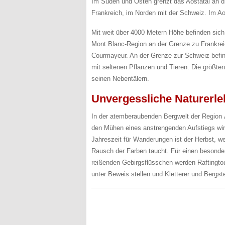
Im Süden und Osten grenzt das Aostatal an 
Frankreich, im Norden mit der Schweiz. Im Ao
Mit weit über 4000 Metern Höhe befinden sich 
Mont Blanc-Region an der Grenze zu Frankreic
Courmayeur. An der Grenze zur Schweiz befind
mit seltenen Pflanzen und Tieren. Die größten
seinen Nebentälern.
Unvergessliche Naturerle
In der atemberaubenden Bergwelt der Region
den Mühen eines anstrengenden Aufstiegs wi
Jahreszeit für Wanderungen ist der Herbst, w
Rausch der Farben taucht. Für einen besonder
reißenden Gebirgsflüsschen werden Raftingto
unter Beweis stellen und Kletterer und Bergst