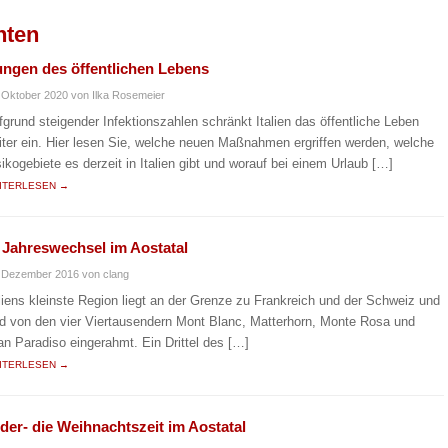
hten
kungen des öffentlichen Lebens
 Oktober 2020
von Ilka Rosemeier
fgrund steigender Infektionszahlen schränkt Italien das öffentliche Leben
iter ein. Hier lesen Sie, welche neuen Maßnahmen ergriffen werden, welche
sikogebiete es derzeit in Italien gibt und worauf bei einem Urlaub […]
ITERLESEN →
 Jahreswechsel im Aostatal
. Dezember 2016
von clang
aliens kleinste Region liegt an der Grenze zu Frankreich und der Schweiz und
rd von den vier Viertausendern Mont Blanc, Matterhorn, Monte Rosa und
an Paradiso eingerahmt. Ein Drittel des […]
ITERLESEN →
nder- die Weihnachtszeit im Aostatal