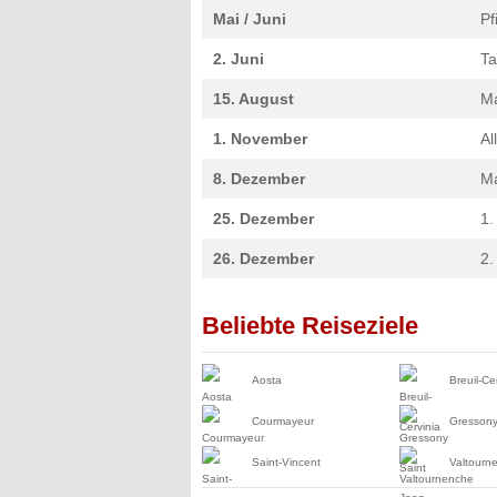
Mai / Juni
Pf
2. Juni
Ta
15. August
Ma
1. November
Al
8. Dezember
Ma
25. Dezember
1.
26. Dezember
2.
Beliebte Reiseziele
Aosta
Breuil-Ce
Courmayeur
Gressony
Saint-Vincent
Valtourn