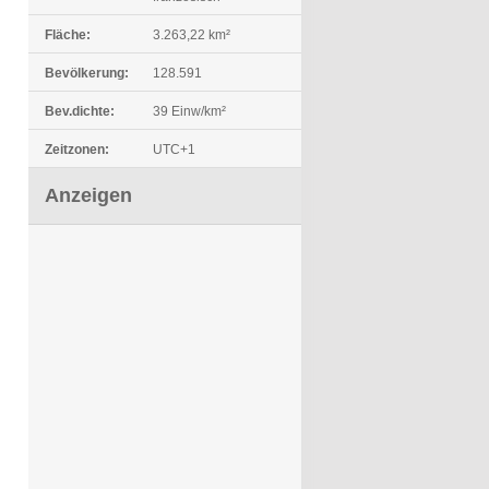
Fläche:
3.263,22 km²
Bevölkerung:
128.591
Bev.dichte:
39 Einw/km²
Zeitzonen:
UTC+1
Anzeigen