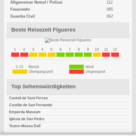
Allgemeiner Notruf / Polizei
112
Feuerwehr
085
Guardia Civil
062
Beste Reisezeit Figueres
1
2
3
4
5
6
7
8
9
10
11
12
1-12
Monat
Ideal
Übergangszeit
Ungeeignet
Top Sehenswürdigkeiten
Castell de Sant Ferran
Castillo de San Fernando
Emporda Museum
Iglesia de San Pedro
Teatre-Museu Dalí