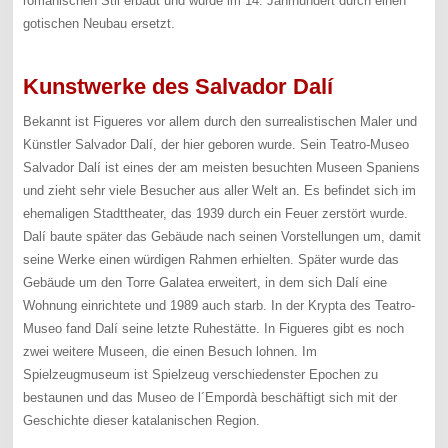
romanischen Stil erbaut und wurde im 14. Jahrhundert durch einen
gotischen Neubau ersetzt.
Kunstwerke des Salvador Dalí
Bekannt ist Figueres vor allem durch den surrealistischen Maler und
Künstler Salvador Dalí, der hier geboren wurde. Sein Teatro-Museo
Salvador Dalí ist eines der am meisten besuchten Museen Spaniens
und zieht sehr viele Besucher aus aller Welt an. Es befindet sich im
ehemaligen Stadttheater, das 1939 durch ein Feuer zerstört wurde.
Dalí baute später das Gebäude nach seinen Vorstellungen um, damit
seine Werke einen würdigen Rahmen erhielten. Später wurde das
Gebäude um den Torre Galatea erweitert, in dem sich Dalí eine
Wohnung einrichtete und 1989 auch starb. In der Krypta des Teatro-
Museo fand Dalí seine letzte Ruhestätte. In Figueres gibt es noch
zwei weitere Museen, die einen Besuch lohnen. Im
Spielzeugmuseum ist Spielzeug verschiedenster Epochen zu
bestaunen und das Museo de l´Empordà beschäftigt sich mit der
Geschichte dieser katalanischen Region.