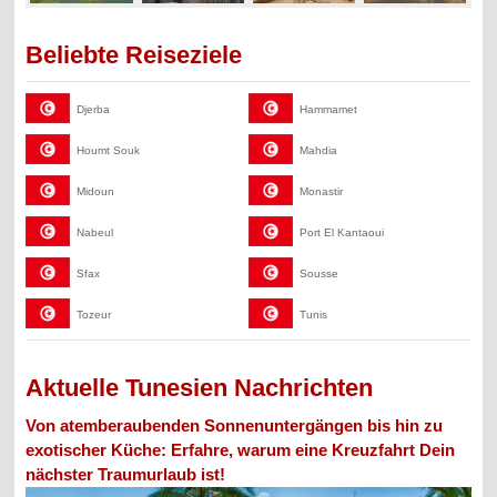
Beliebte Reiseziele
Djerba
Hammamet
Houmt Souk
Mahdia
Midoun
Monastir
Nabeul
Port El Kantaoui
Sfax
Sousse
Tozeur
Tunis
Aktuelle Tunesien Nachrichten
Von atemberaubenden Sonnenuntergängen bis hin zu
exotischer Küche: Erfahre, warum eine Kreuzfahrt Dein
nächster Traumurlaub ist!