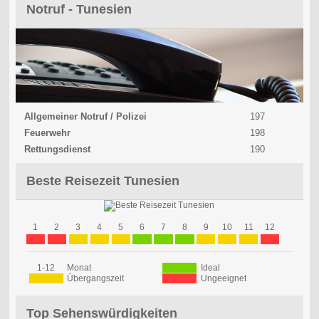
Notruf - Tunesien
Allgemeiner Notruf / Polizei
197
Feuerwehr
198
Rettungsdienst
190
Beste Reisezeit Tunesien
1
2
3
4
5
6
7
8
9
10
11
12
1-12
Monat
Ideal
Übergangszeit
Ungeeignet
Top Sehenswürdigkeiten