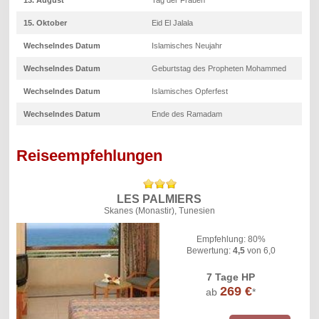
15. Oktober
Eid El Jalala
Wechselndes Datum
Islamisches Neujahr
Wechselndes Datum
Geburtstag des Propheten Mohammed
Wechselndes Datum
Islamisches Opferfest
Wechselndes Datum
Ende des Ramadam
Reiseempfehlungen
LES PALMIERS
Skanes (Monastir), Tunesien
Empfehlung: 80%
Bewertung:
4,5
von 6,0
7 Tage HP
269 €
ab
*