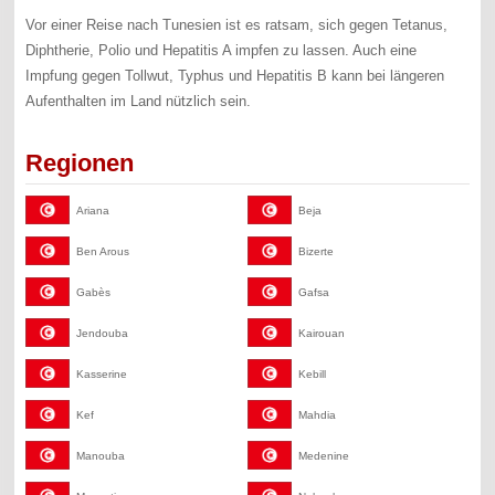
Vor einer Reise nach Tunesien ist es ratsam, sich gegen Tetanus,
Diphtherie, Polio und Hepatitis A impfen zu lassen. Auch eine
Impfung gegen Tollwut, Typhus und Hepatitis B kann bei längeren
Aufenthalten im Land nützlich sein.
Regionen
Ariana
Beja
Ben Arous
Bizerte
Gabès
Gafsa
Jendouba
Kairouan
Kasserine
Kebill
Kef
Mahdia
Manouba
Medenine