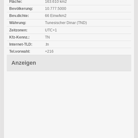
Fläche:
163.610 km2
Bevölkerung:
10.777.5000
Bev.dichte:
66 Einw/km2
Währung:
Tunesischer Dinar (TND)
Zeitzonen:
UTC+1
Kfz-Kennz.:
TN
Internet-TLD:
.tn
Tel.vorwahl:
+216
Anzeigen