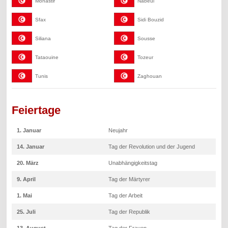
Monastir
Nabeul
Sfax
Sidi Bouzid
Siliana
Sousse
Tataouine
Tozeur
Tunis
Zaghouan
Feiertage
1. Januar
Neujahr
14. Januar
Tag der Revolution und der Jugend
20. März
Unabhängigkeitstag
9. April
Tag der Märtyrer
1. Mai
Tag der Arbeit
25. Juli
Tag der Republik
13. August
Tag der Frauen