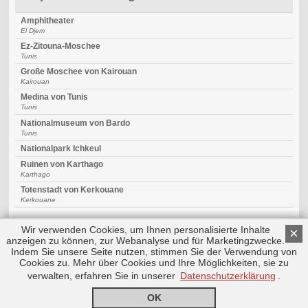
Amphitheater
El Djem
Ez-Zitouna-Moschee
Tunis
Große Moschee von Kairouan
Kairouan
Medina von Tunis
Tunis
Nationalmuseum von Bardo
Tunis
Nationalpark Ichkeul
Ruinen von Karthago
Karthago
Totenstadt von Kerkouane
Kerkouane
Wir verwenden Cookies, um Ihnen personalisierte Inhalte
×
anzeigen zu können, zur Webanalyse und für Marketingzwecke.
Indem Sie unsere Seite nutzen, stimmen Sie der Verwendung von
Cookies zu. Mehr über Cookies und Ihre Möglichkeiten, sie zu
Copyright © 2026 by Triplemind GmbH
Nach oben
Impressum
|
Datenschutz
verwalten, erfahren Sie in unserer
Datenschutzerklärung
.
OK