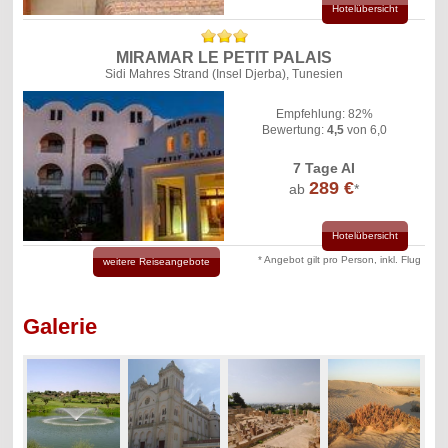
Hotelübersicht
MIRAMAR LE PETIT PALAIS
Sidi Mahres Strand (Insel Djerba), Tunesien
Empfehlung: 82%
Bewertung:
4,5
von 6,0
7 Tage AI
289 €
ab
*
Hotelübersicht
* Angebot gilt pro Person, inkl. Flug
weitere Reiseangebote
Galerie