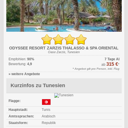
ODYSSEE RESORT ZARZIS THALASSO & SPA ORIENTAL
Oase Zarzis, Tunesien
Empfohlen:
90%
7 Tage AI
315 €
Bewertung:
4,9
ab
*
* Angebot gilt pro Person, inkl. Flug
» weitere Angebote
Kurzinfos zu Tunesien
Flagge:
Hauptstadt:
Tunis
Amtssprachen:
Arabisch
Staatsform:
Republik